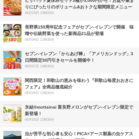
ピザハット夏休みセット3種が3,000円から！お盆や集ま
りにぴったりのボリューム&おトクな期間限定メニュー
08月03日 13時00分
長野県150周年記念フェアがセブン-イレブンで開催 味
噌や伝統野菜を使った新商品21品が登場
08月04日 11時30分
セブン‐イレブン「からあげ棒」「アメリカンドッグ」3
日間限定30円引きセールを開催中！
08月07日 11時30分
関西限定！和歌山の恵みを味わう『和歌山毎度おおきに
フェア』全商品徹底紹介
08月03日 11時30分
氷結®mottainai 富良野メロンがセブン‐イレブン限定で
新登場！
08月03日 11時30分
虫が苦手な初心者も安心！PICA×アース製薬の虫ケアス