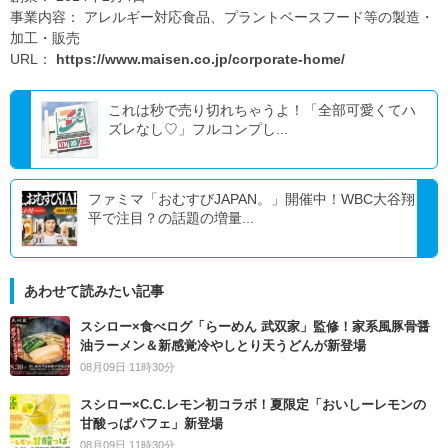
事業内容： アレルギー対応食品、プラントベースフード等の製造・
加工・販売
URL：
https://www.maisen.co.jp/corporate-home/
これは秒で売り切れちゃうよ！「全部可愛くてハ
ズレなし♡」フルコンプし...
ファミマ「おむすびJAPAN。」開催中！WBC大谷翔
平で注目？の話題の増量...
あわせて読みたい記事
スシロー×食べログ「らーめん 武双家」監修！家系風豚骨醤
油ラーメン＆新感覚冷やしとり天うどんが新登場
08月09日 11時30分
スシロー×C.C.レモン初コラボ！夏限定「おいしーレモンの
甘酸っぱパフェ」新登場
08月09日 11時30分