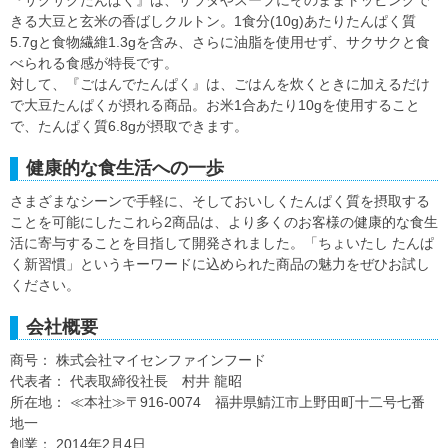
『サクサクたんぱく』は、サラダやスープにそのままトッピングで
きる大豆と玄米の香ばしクルトン。1食分(10g)あたりたんぱく質
5.7gと食物繊維1.3gを含み、さらに油脂を使用せず、サクサクと食
べられる食感が特長です。
対して、『ごはんでたんぱく』は、ごはんを炊くときに加えるだけ
で大豆たんぱくが摂れる商品。お米1合あたり10gを使用すること
で、たんぱく質6.8gが摂取できます。
健康的な食生活への一歩
さまざまなシーンで手軽に、そしておいしくたんぱく質を摂取する
ことを可能にしたこれら2商品は、より多くのお客様の健康的な食生
活に寄与することを目指して開発されました。「ちょいたし たんぱ
く新習慣」というキーワードに込められた商品の魅力をぜひお試し
ください。
会社概要
商号： 株式会社マイセンファインフード
代表者： 代表取締役社長 村井 龍昭
所在地： ≪本社≫〒916-0074 福井県鯖江市上野田町十二号七番
地一
創業： 2014年2月4日