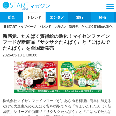
マガジン
総合
エンタメ
旅行
経済
トレンド
E START トップページ
トレンド
マガジン
新感覚、たんぱく質補給の進化！
新感覚、たんぱく質補給の進化！マイセンファイン
フードが新商品『サクサクたんぱく』と『ごはんで
たんぱく』を全国新発売
2026-03-13 14:00:00
株式会社マイセンファインフードが、あらゆる料理に簡単に加える
だけで大豆由来のたんぱく質を摂取できる「ちょいたしたんぱく新
習慣」シリーズの新商品『サクサクたんぱく』と『ごはんでたんぱ