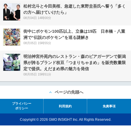
松村北斗と今田美桜、急逝した東野圭吾氏へ誓う「多く
の方へ届けていけたら」
08月04日 14時00分
街中にポケモン100匹以上、立像は19匹 日本橋・八重
洲で“伝説のポケモン”を巡る謎解き
08月05日 15時55分
明治神宮外苑内のレストラン・森のビアガーデンで新潟
県が誇るブランド枝豆「つまりちゃまめ」を販売数量限
定で提供。えだまめ県の魅力を発信
08月05日 15時51分
ページの先頭へ
プライバシー
利用規約
免責事項
ポリシー
Copyright © 2026 GMO INSIGHT Inc. All Rights Reserved.