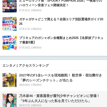
ピューロランド発「SPOOKY PUMPKIN 2026」一夜限りの
ハロウィーン音楽フェス開催決定！
07月31日 15時00分
ガチャガチャどこで買える？全国エリア別設置場所ガイド20
26
07月17日 13時00分
プリキュアのガシャポン全種類まとめ2026【名探偵プリキュ
ア最新9選】
07月16日 13時00分
エンタメ | アクセスランキング
2027年のF1全レースを現地観戦！ 航空券・宿泊費付き
「夢のシーズンチケット」が当たる
08月05日 17時48分
乃木坂46・賀喜遥香が週刊少年チャンピオンに登場！
「5年ぶん大人になった私を見ていただけたら」
08月07日 18時00分