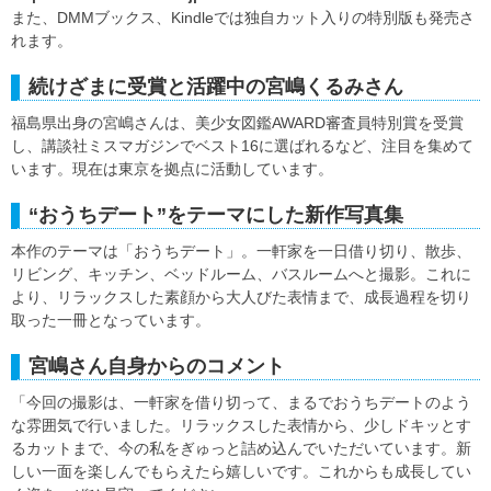
また、DMMブックス、Kindleでは独自カット入りの特別版も発売さ
れます。
続けざまに受賞と活躍中の宮嶋くるみさん
福島県出身の宮嶋さんは、美少女図鑑AWARD審査員特別賞を受賞
し、講談社ミスマガジンでベスト16に選ばれるなど、注目を集めて
います。現在は東京を拠点に活動しています。
“おうちデート”をテーマにした新作写真集
本作のテーマは「おうちデート」。一軒家を一日借り切り、散歩、
リビング、キッチン、ベッドルーム、バスルームへと撮影。これに
より、リラックスした素顔から大人びた表情まで、成長過程を切り
取った一冊となっています。
宮嶋さん自身からのコメント
「今回の撮影は、一軒家を借り切って、まるでおうちデートのよう
な雰囲気で行いました。リラックスした表情から、少しドキッとす
るカットまで、今の私をぎゅっと詰め込んでいただいています。新
しい一面を楽しんでもらえたら嬉しいです。これからも成長してい