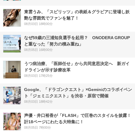
東雲うみ、「スピリッツ」の表紙＆グラビアに登場し妖
艶な雰囲気でファンを魅了！
08月03日 18時00分
なぜ59歳の三浦知良選手を起用？ ONODERA GROUP
と重なった「努力の積み重ね」
08月05日 16時00分
うつ病治療、「医師任せ」から共同意思決定へ 新ガイ
ドラインが示す診療改革
08月03日 17時25分
Google、「ドラゴンクエスト」×Geminiのコラボイベン
ト「ジェミニクエスト」を渋谷・原宿で開催
08月03日 18時42分
声優・井口裕香が「FLASH」で圧巻のスタイルを披露！
計18ページにわたる大特集に！
08月05日 7時00分