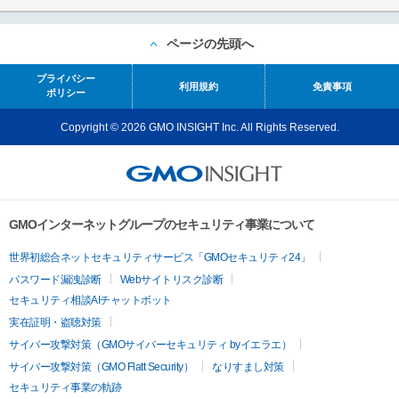
ページの先頭へ
プライバシー
利用規約
免責事項
ポリシー
Copyright © 2026 GMO INSIGHT Inc. All Rights Reserved.
GMOインターネットグループのセキュリティ事業について
世界初総合ネットセキュリティサービス「GMOセキュリティ24」
パスワード漏洩診断
Webサイトリスク診断
セキュリティ相談AIチャットボット
実在証明・盗聴対策
サイバー攻撃対策（GMOサイバーセキュリティ byイエラエ）
サイバー攻撃対策（GMO Flatt Security）
なりすまし対策
セキュリティ事業の軌跡