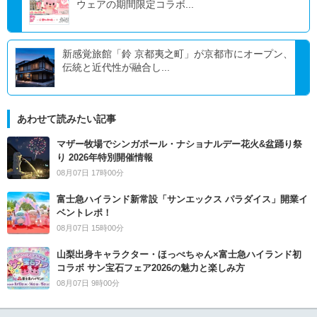
ウェアの期間限定コラボ...
新感覚旅館「鈴 京都夷之町」が京都市にオープン、
伝統と近代性が融合し...
あわせて読みたい記事
マザー牧場でシンガポール・ナショナルデー花火&盆踊り祭
り 2026年特別開催情報
08月07日 17時00分
富士急ハイランド新常設「サンエックス パラダイス」開業イ
ベントレポ！
08月07日 15時00分
山梨出身キャラクター・ほっぺちゃん×富士急ハイランド初
コラボ サン宝石フェア2026の魅力と楽しみ方
08月07日 9時00分