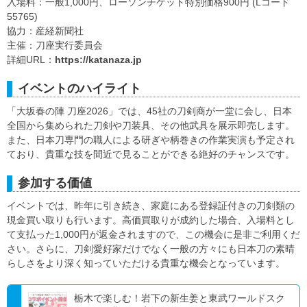
入場料：一般1,000円、ローソンチケット特別価格900円 (Lコード
55765)
協力：産経新聞社
主催：刀座実行委員会
詳細URL：
https://katanaza.jp
イベントのハイライト
「大坂春の陣 刀座2026」では、45社の刀剣商が一堂に会し、日本
全国から集められた刀剣や刀装具、その他武具を展示即売します。
また、日本刀専門の職人による研ぎや柄巻きの作業実演も予定され
ており、貴重な技を間近で見ることができる絶好のチャンスです。
参加する価値
イベントでは、昨年に引き続き、家庭にある登録証付きの刀剣類の
現金買い取りも行います。高価買取りが成約した場合、入場料とし
て支払った1,000円が返金されますので、この機会に是非ご利用くだ
さい。さらに、刀剣愛好家だけでなく一般の方々にも日本刀の素晴
らしさをより深く知っていただける貴重な機会となっています。
栃木で楽しむ！岩下の新生姜と東武ワールドスク