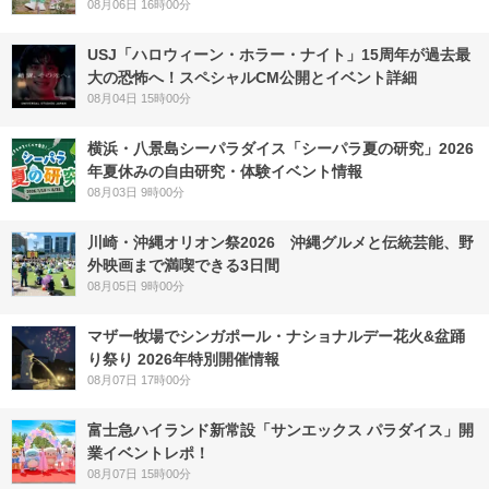
08月06日 16時00分
USJ「ハロウィーン・ホラー・ナイト」15周年が過去最
大の恐怖へ！スペシャルCM公開とイベント詳細
08月04日 15時00分
横浜・八景島シーパラダイス「シーパラ夏の研究」2026
年夏休みの自由研究・体験イベント情報
08月03日 9時00分
川崎・沖縄オリオン祭2026 沖縄グルメと伝統芸能、野
外映画まで満喫できる3日間
08月05日 9時00分
マザー牧場でシンガポール・ナショナルデー花火&盆踊
り祭り 2026年特別開催情報
08月07日 17時00分
富士急ハイランド新常設「サンエックス パラダイス」開
業イベントレポ！
08月07日 15時00分