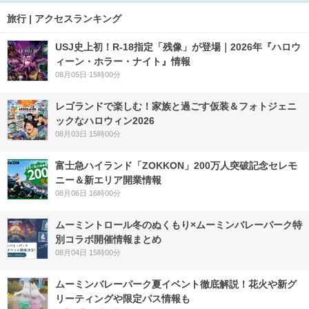
旅行 | アクセスランキング
USJ史上初！R-18指定「残像」が登場｜2026年『ハロウ
ィーン・ホラー・ナイト』情報
08月05日 15時00分
レゴランドで楽しむ！家族と過ごす仮装＆フォトジェニ
ックなハロウィン2026
08月03日 15時00分
富士急ハイランド「ZOKKON」200万人突破記念セレモ
ニー＆新エリア開業情報
08月06日 16時00分
ムーミントロール冬のぬくもり×ムーミンバレーパーク特
別コラボ開催情報まとめ
08月04日 15時00分
ムーミンバレーパーク夏イベント徹底解説！花火や新グ
リーティングや限定パス情報も