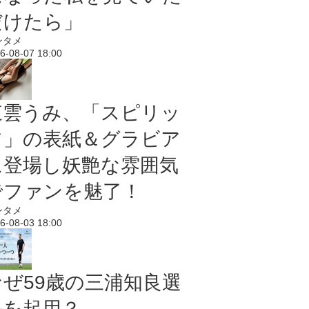
だけたら」
ンタメ
6-08-07 18:00
東雲うみ、「スピリッ
ツ」の表紙＆グラビア
に登場し妖艶な雰囲気
でファンを魅了！
ンタメ
6-08-03 18:00
なぜ59歳の三浦知良選
手を起用？