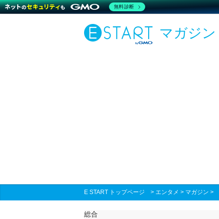
無料診断
マガジン
E START トップページ
>
エンタメ
>
マガジン
総合