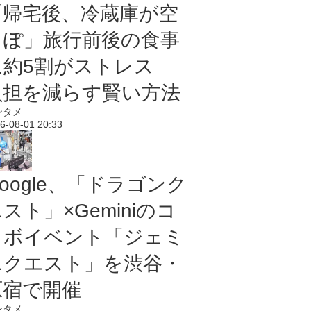
「帰宅後、冷蔵庫が空
っぽ」旅行前後の食事
に約5割がストレス
負担を減らす賢い方法
ンタメ
6-08-01 20:33
oogle、「ドラゴンク
スト」×Geminiのコ
ラボイベント「ジェミ
ニクエスト」を渋谷・
原宿で開催
ンタメ