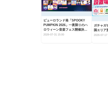
ピューロランド発「SPOOKY
PUMPKIN 2026」一夜限りのハ
ガチャガ
ロウィーン音楽フェス開催決
国エリア別
定！
2026-07-31 15:00
2026-07-17 