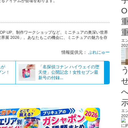
なるアイテムが会場を彩ります。
O
OP UP、制作ワークショップなど、ミニチュアの奥深い世界
界展 2026」。あなたもこの機会に、ミニチュアの魅力を存
エ
202
情報提供元：
ぷれにゅー
泉が
「名探偵コナン ハイウェイの堕
プン！
天使」公開記念！女性セブン最
新号の付録...
エ
202