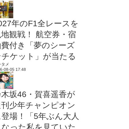
027年のF1全レースを
現地観戦！ 航空券・宿
泊費付き「夢のシーズ
ンチケット」が当たる
ンタメ
6-08-05 17:48
乃木坂46・賀喜遥香が
週刊少年チャンピオン
に登場！「5年ぶん大人
になった私を見ていた