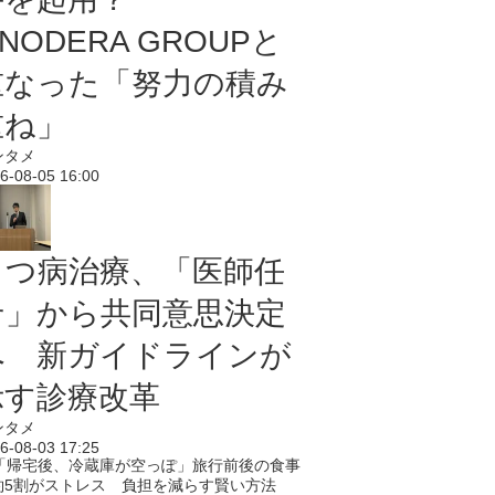
NODERA GROUPと
重なった「努力の積み
重ね」
ンタメ
6-08-05 16:00
うつ病治療、「医師任
せ」から共同意思決定
へ 新ガイドラインが
示す診療改革
ンタメ
6-08-03 17:25