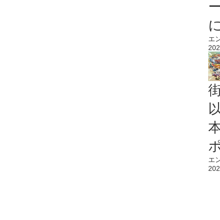
エ
202
エ
202