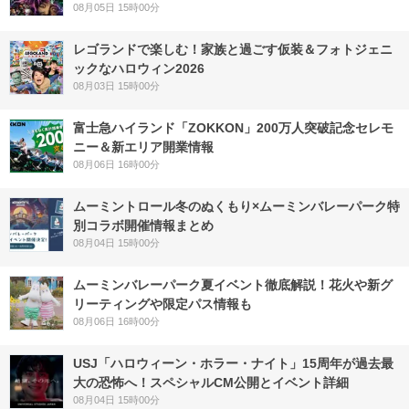
08月05日 15時00分
レゴランドで楽しむ！家族と過ごす仮装＆フォトジェニ
ックなハロウィン2026
08月03日 15時00分
富士急ハイランド「ZOKKON」200万人突破記念セレモ
ニー＆新エリア開業情報
08月06日 16時00分
ムーミントロール冬のぬくもり×ムーミンバレーパーク特
別コラボ開催情報まとめ
08月04日 15時00分
ムーミンバレーパーク夏イベント徹底解説！花火や新グ
リーティングや限定パス情報も
08月06日 16時00分
USJ「ハロウィーン・ホラー・ナイト」15周年が過去最
大の恐怖へ！スペシャルCM公開とイベント詳細
08月04日 15時00分