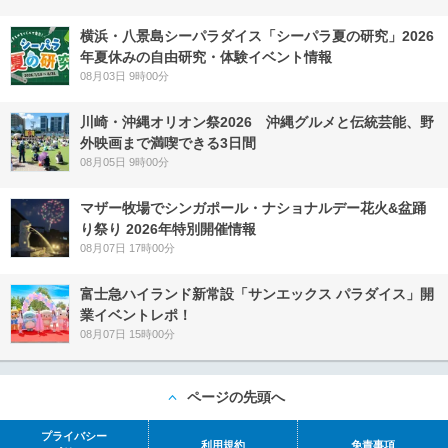
横浜・八景島シーパラダイス「シーパラ夏の研究」2026
年夏休みの自由研究・体験イベント情報
08月03日 9時00分
川崎・沖縄オリオン祭2026 沖縄グルメと伝統芸能、野
外映画まで満喫できる3日間
08月05日 9時00分
マザー牧場でシンガポール・ナショナルデー花火&盆踊
り祭り 2026年特別開催情報
08月07日 17時00分
富士急ハイランド新常設「サンエックス パラダイス」開
業イベントレポ！
08月07日 15時00分
ページの先頭へ
プライバシー
利用規約
免責事項