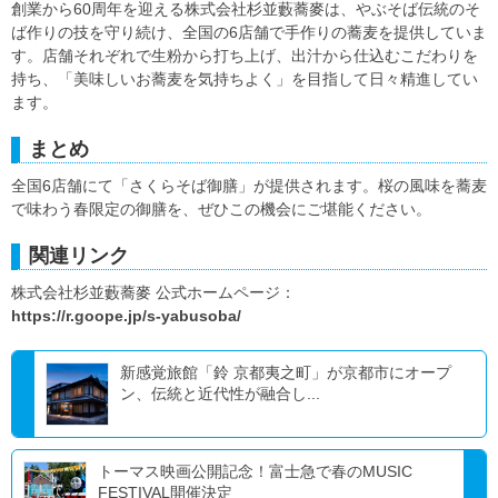
創業から60周年を迎える株式会社杉並藪蕎麥は、やぶそば伝統のそ
ば作りの技を守り続け、全国の6店舗で手作りの蕎麦を提供していま
す。店舗それぞれで生粉から打ち上げ、出汁から仕込むこだわりを
持ち、「美味しいお蕎麦を気持ちよく」を目指して日々精進してい
ます。
まとめ
全国6店舗にて「さくらそば御膳」が提供されます。桜の風味を蕎麦
で味わう春限定の御膳を、ぜひこの機会にご堪能ください。
関連リンク
株式会社杉並藪蕎麥 公式ホームページ：
https://r.goope.jp/s-yabusoba/
新感覚旅館「鈴 京都夷之町」が京都市にオープ
ン、伝統と近代性が融合し...
トーマス映画公開記念！富士急で春のMUSIC
FESTIVAL開催決定