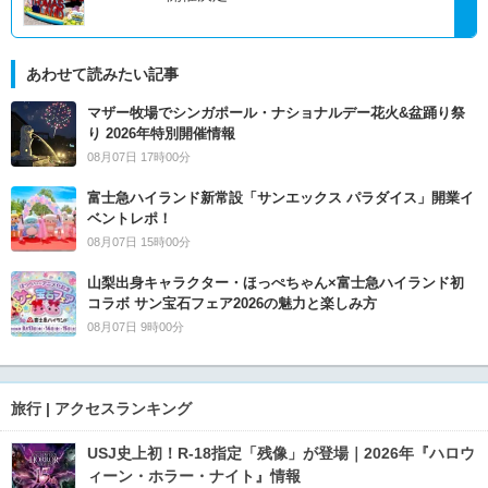
あわせて読みたい記事
マザー牧場でシンガポール・ナショナルデー花火&盆踊り祭
り 2026年特別開催情報
08月07日 17時00分
富士急ハイランド新常設「サンエックス パラダイス」開業イ
ベントレポ！
08月07日 15時00分
山梨出身キャラクター・ほっぺちゃん×富士急ハイランド初
コラボ サン宝石フェア2026の魅力と楽しみ方
08月07日 9時00分
旅行 | アクセスランキング
USJ史上初！R-18指定「残像」が登場｜2026年『ハロウ
ィーン・ホラー・ナイト』情報