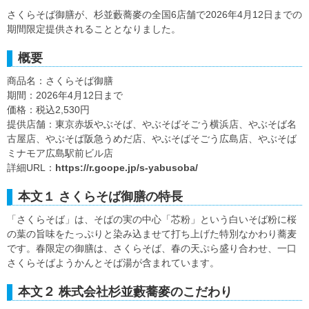
さくらそば御膳が、杉並藪蕎麥の全国6店舗で2026年4月12日までの
期間限定提供されることとなりました。
概要
商品名：さくらそば御膳
期間：2026年4月12日まで
価格：税込2,530円
提供店舗：東京赤坂やぶそば、やぶそばそごう横浜店、やぶそば名
古屋店、やぶそば阪急うめだ店、やぶそばそごう広島店、やぶそば
ミナモア広島駅前ビル店
詳細URL：
https://r.goope.jp/s-yabusoba/
本文１ さくらそば御膳の特長
「さくらそば」は、そばの実の中心「芯粉」という白いそば粉に桜
の葉の旨味をたっぷりと染み込ませて打ち上げた特別なかわり蕎麦
です。春限定の御膳は、さくらそば、春の天ぷら盛り合わせ、一口
さくらそばようかんとそば湯が含まれています。
本文２ 株式会社杉並藪蕎麥のこだわり