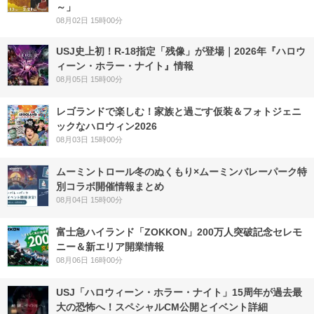
～」
08月02日 15時00分
USJ史上初！R-18指定「残像」が登場｜2026年『ハロウ
ィーン・ホラー・ナイト』情報
08月05日 15時00分
レゴランドで楽しむ！家族と過ごす仮装＆フォトジェニ
ックなハロウィン2026
08月03日 15時00分
ムーミントロール冬のぬくもり×ムーミンバレーパーク特
別コラボ開催情報まとめ
08月04日 15時00分
富士急ハイランド「ZOKKON」200万人突破記念セレモ
ニー＆新エリア開業情報
08月06日 16時00分
USJ「ハロウィーン・ホラー・ナイト」15周年が過去最
大の恐怖へ！スペシャルCM公開とイベント詳細