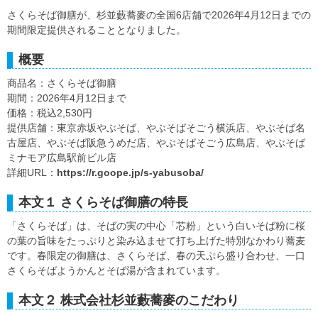
さくらそば御膳が、杉並藪蕎麥の全国6店舗で2026年4月12日までの
期間限定提供されることとなりました。
概要
商品名：さくらそば御膳
期間：2026年4月12日まで
価格：税込2,530円
提供店舗：東京赤坂やぶそば、やぶそばそごう横浜店、やぶそば名
古屋店、やぶそば阪急うめだ店、やぶそばそごう広島店、やぶそば
ミナモア広島駅前ビル店
詳細URL：
https://r.goope.jp/s-yabusoba/
本文１ さくらそば御膳の特長
「さくらそば」は、そばの実の中心「芯粉」という白いそば粉に桜
の葉の旨味をたっぷりと染み込ませて打ち上げた特別なかわり蕎麦
です。春限定の御膳は、さくらそば、春の天ぷら盛り合わせ、一口
さくらそばようかんとそば湯が含まれています。
本文２ 株式会社杉並藪蕎麥のこだわり