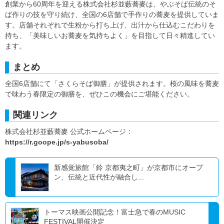
創業から60周年を迎える株式会社杉並藪蕎麥は、やぶそば伝統のそ
ば作りの技を守り続け、全国の6店舗で手作りの蕎麦を提供していま
す。店舗それぞれで生粉から打ち上げ、出汁から仕込むこだわりを
持ち、「美味しいお蕎麦を気持ちよく」を目指して日々精進してい
ます。
まとめ
全国6店舗にて「さくらそば御膳」が提供されます。桜の風味を蕎麦
で味わう春限定の御膳を、ぜひこの機会にご堪能ください。
関連リンク
株式会社杉並藪蕎麥 公式ホームページ：
https://r.goope.jp/s-yabusoba/
新感覚旅館「鈴 京都夷之町」が京都市にオープ
ン、伝統と近代性が融合し...
トーマス映画公開記念！富士急で春のMUSIC
FESTIVAL開催決定