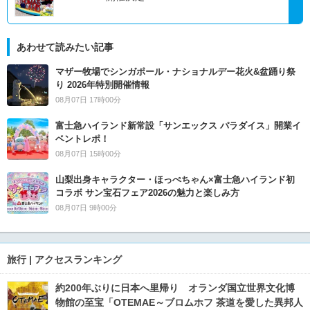
あわせて読みたい記事
マザー牧場でシンガポール・ナショナルデー花火&盆踊り祭
り 2026年特別開催情報
08月07日 17時00分
富士急ハイランド新常設「サンエックス パラダイス」開業イ
ベントレポ！
08月07日 15時00分
山梨出身キャラクター・ほっぺちゃん×富士急ハイランド初
コラボ サン宝石フェア2026の魅力と楽しみ方
08月07日 9時00分
旅行 | アクセスランキング
約200年ぶりに日本へ里帰り オランダ国立世界文化博
物館の至宝「OTEMAE～ブロムホフ 茶道を愛した異邦人