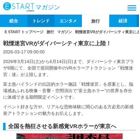
マガジン
総合
トレンド
エンタメ
経済
旅行
E START トップページ
旅行
マガジン
戦慄迷宮VRがダイバーシティ東京に
戦慄迷宮VRがダイバーシティ東京に上陸！
2026-03-17 09:00:00
2026年3月14日(土)から6月14日(日)まで、ダイバーシティ東京プラ
ザ6階にて、全国で巡回開催中のVRホラーアトラクション『戦慄迷
宮：迷』が上陸します。
富士急ハイランドの伝説的ホラー施設「戦慄迷宮」を原案とし、臨
場感あふれる映像・音響・空間演出で“富士急ホラー”の世界を存分
に体感できる期間限定イベントです。
イベント好きな方や、リアルな恐怖体験に関心のある方必見の新感
覚アトラクションの魅力をお伝えします。
全国を熱狂させる新感覚VRホラーが東京へ