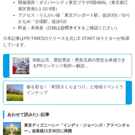
開催場所：ダイバーシティ東京プラザ6階ABAL（東京都江
東区青海1-1-10 6階）
アクセス：りんかい線「東京テレポート駅」徒歩3分／ゆり
かもめ「台場駅」徒歩5分
料金：未発表（詳細は
公式サイト
をご確認ください）
※本記事はPR TIMESのリリースを元にE START AIライターが執筆
しています。
和歌山市、豊臣秀吉・秀長兄弟の歴史を体感でき
るPRコンテンツ制作―解説...
春を彩る！「町田さくらまつり」と地域イベントラ
インナップ
あわせて読みたい記事
東京ディズニーシー「インディ・ジョーンズ・アドベンチャ
ー」改装後11月30日に再開