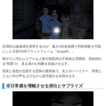
圧倒的な臨場感を実現するのが、最大100名規模で同時体験を可能
にした次世代XRプラットフォーム「Scape®」。
暗がりに浮かぶリアルな人影や病院内の不気味な雰囲気、突如現れ
る“怪異”が、見る者の心拍数を加速させます。
現実と仮想が交錯する恐怖の最前線で、友人やパートナー、同僚と
ともに叫び声を上げながら迷宮脱出を目指せます。
非日常感を増幅させる演出とサプライズ