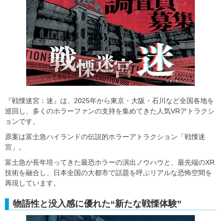
『戦慄迷宮：迷』は、2025年から東京・大阪・石川など全国各地を
巡回し、多くのホラーファンの支持を集めてきた人気VRアトラクシ
ョンです。
原案は富士急ハイランドの伝説的ホラーアトラクション「戦慄迷
宮」。
富士急が長年培ってきた最恐ホラーの演出ノウハウと、最先端のXR
技術を融合し、日本全国の大都市で話題を呼ぶリアルな恐怖空間を
再現しています。
物語性と没入感に優れた“新たな戦慄体験”