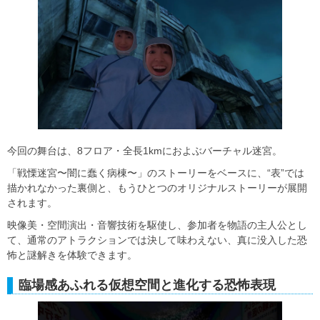
今回の舞台は、8フロア・全長1kmにおよぶバーチャル迷宮。
「戦慄迷宮〜闇に蠢く病棟〜」のストーリーをベースに、“表”では
描かれなかった裏側と、もうひとつのオリジナルストーリーが展開
されます。
映像美・空間演出・音響技術を駆使し、参加者を物語の主人公とし
て、通常のアトラクションでは決して味わえない、真に没入した恐
怖と謎解きを体験できます。
臨場感あふれる仮想空間と進化する恐怖表現