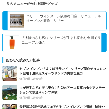
りのメニューが作れる調理グッズ
ハリー・ウィンストン阪急梅田店、リニューアル
オープンと新作「リリー...
「太陽のさちEX」シリーズが生まれ変わり全国でリ
ニューアル発売
あわせて読みたい記事
セブン‐イレブン「よくばりサンド」シリーズ新作チョコミン
ト登場｜夏限定スイーツサンドの爽快な魅力
08月06日 11時30分
虫が苦手な初心者も安心！PICA×アース製薬の虫ケアステー
ションで快適キャンプ体験
08月05日 11時30分
長野県150周年記念フェアがセブン-イレブンで開催 味噌や