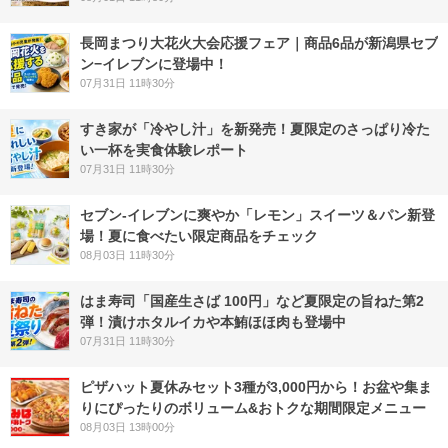
長岡まつり大花火大会応援フェア｜商品6品が新潟県セブ
ン−イレブンに登場中！
07月31日 11時30分
すき家が「冷やし汁」を新発売！夏限定のさっぱり冷た
い一杯を実食体験レポート
07月31日 11時30分
セブン‐イレブンに爽やか「レモン」スイーツ＆パン新登
場！夏に食べたい限定商品をチェック
08月03日 11時30分
はま寿司「国産生さば 100円」など夏限定の旨ねた第2
弾！漬けホタルイカや本鮪ほほ肉も登場中
07月31日 11時30分
ピザハット夏休みセット3種が3,000円から！お盆や集ま
りにぴったりのボリューム&おトクな期間限定メニュー
08月03日 13時00分