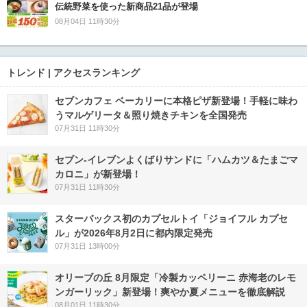
伝統野菜を使った新商品21品が登場
08月04日 11時30分
トレンド | アクセスランキング
セブンカフェ ベーカリーに本格ピザ新登場！手軽に味わ
うマルゲリータ＆照り焼きチキンを全国発売
07月31日 11時30分
セブン‐イレブンよくばりサンドに「ハムカツ＆たまごマ
カロニ」が新登場！
07月31日 11時30分
スターバックス初のカプセルトイ「ジョイフル カプセ
ル」が2026年8月2日に都内限定発売
07月31日 13時00分
オリーブの丘 8月限定「冷製カッペリーニ 赤海老のレモ
ンガーリック」新登場！爽やか夏メニューを徹底解説
08月01日 11時30分