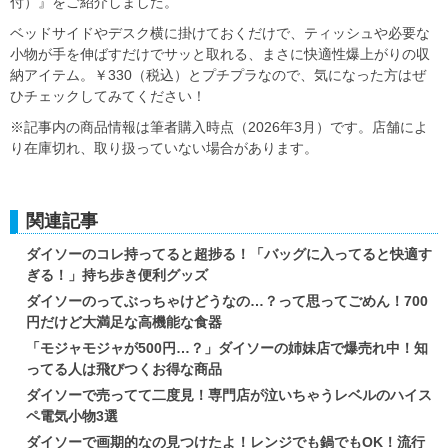
付）』をご紹介しました。
ベッドサイドやデスク横に掛けておくだけで、ティッシュや必要な
小物が手を伸ばすだけでサッと取れる、まさに快適性爆上がりの収
納アイテム。￥330（税込）とプチプラなので、気になった方はぜ
ひチェックしてみてください！
※記事内の商品情報は筆者購入時点（2026年3月）です。店舗によ
り在庫切れ、取り扱っていない場合があります。
関連記事
ダイソーのコレ持ってると超捗る！「バッグに入ってると快適す
ぎる！」持ち歩き便利グッズ
ダイソーのってぶっちゃけどうなの…？って思ってごめん！700
円だけど大満足な高機能な食器
「モジャモジャが500円…？」ダイソーの姉妹店で爆売れ中！知
ってる人は飛びつくお得な商品
ダイソーで売ってて二度見！専門店が泣いちゃうレベルのハイス
ペ電気小物3選
ダイソーで画期的なの見つけたよ！レンジでも鍋でもOK！流行