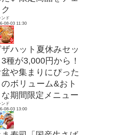
ック
レンド
6-08-03 11:30
ピザハット夏休みセッ
3種が3,000円から！
お盆や集まりにぴった
りのボリューム&おト
クな期間限定メニュー
レンド
6-08-03 13:00
はま寿司「国産生さば