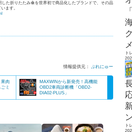
トが発明した折りたたみ傘を世界初で商品化したブランドで、その品
ています。
ml
ト
202
情報提供元：
ぷれにゅー
と果肉
MAXWINから新発売！高機能
ちごミ
OBD2車両診断機「OBD2-
DIA02-PLUS」
ト
202