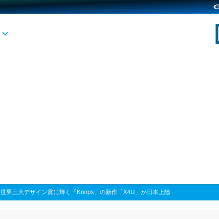
>
世界三大デザイン賞に輝く「Knirps」の新作「X4U」が日本上陸