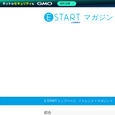
無料診断
マガジン
E START トップページ
>
トレンド
>
マガジン
総合