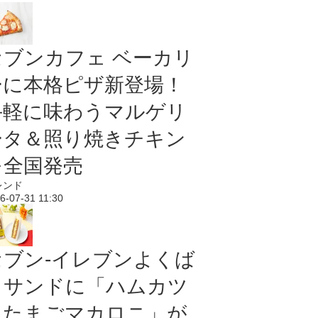
セブンカフェ ベーカリ
ーに本格ピザ新登場！
手軽に味わうマルゲリ
ータ＆照り焼きチキン
を全国発売
レンド
6-07-31 11:30
セブン‐イレブンよくば
りサンドに「ハムカツ
＆たまごマカロニ」が