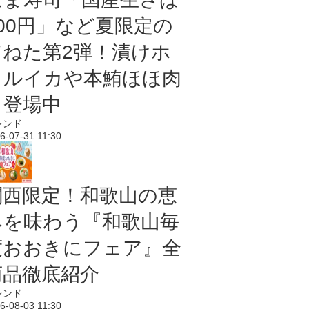
100円」など夏限定の
旨ねた第2弾！漬けホ
タルイカや本鮪ほほ肉
も登場中
レンド
6-07-31 11:30
関西限定！和歌山の恵
みを味わう『和歌山毎
度おおきにフェア』全
商品徹底紹介
レンド
6-08-03 11:30