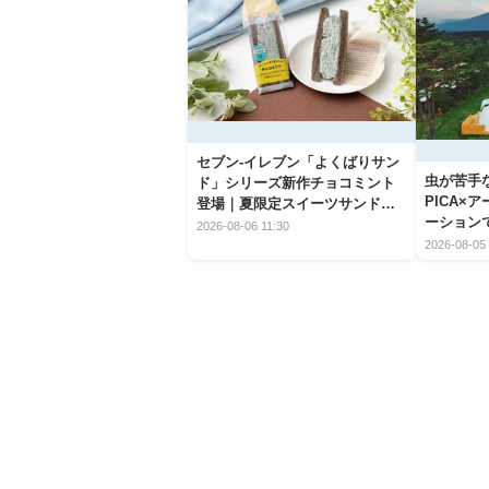
セブン‐イレブン「よくばりサン
虫が苦手
ド」シリーズ新作チョコミント
PICA×
登場｜夏限定スイーツサンドの
ーション
爽快な魅力
2026-08-06 11:30
2026-08-05 