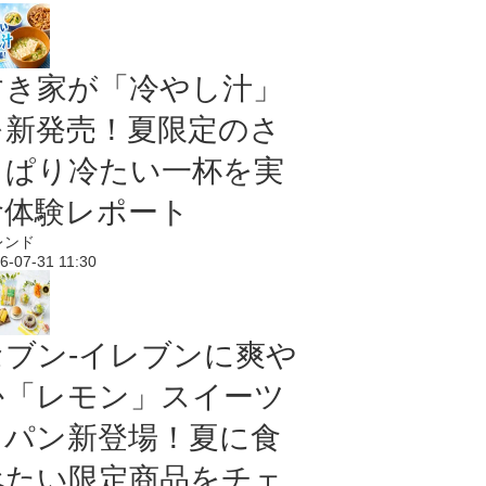
すき家が「冷やし汁」
を新発売！夏限定のさ
っぱり冷たい一杯を実
食体験レポート
レンド
6-07-31 11:30
セブン‐イレブンに爽や
か「レモン」スイーツ
＆パン新登場！夏に食
べたい限定商品をチェ