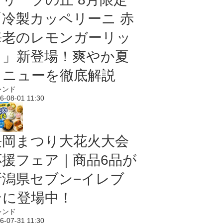
「冷製カッペリーニ 赤
海老のレモンガーリッ
ク」新登場！爽やか夏
メニューを徹底解説
レンド
6-08-01 11:30
長岡まつり大花火大会
応援フェア｜商品6品が
新潟県セブン−イレブ
ンに登場中！
レンド
6-07-31 11:30