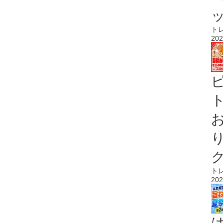
ト
202
ト
ト
202