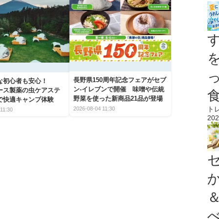
長野県150周年記念フェアがセブ
な初心者も安心！
ン-イレブンで開催 味噌や伝統
アース製薬の虫ケアステ
野菜を使った新商品21品が登場
で快適キャンプ体験
ト
2026-08-04 11:30
11:30
202