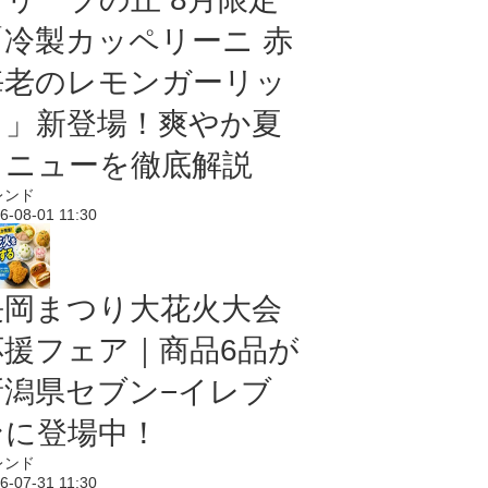
「冷製カッペリーニ 赤
海老のレモンガーリッ
ク」新登場！爽やか夏
メニューを徹底解説
レンド
6-08-01 11:30
長岡まつり大花火大会
応援フェア｜商品6品が
新潟県セブン−イレブ
ンに登場中！
レンド
6-07-31 11:30