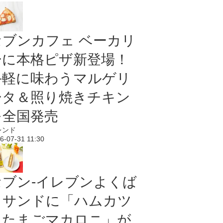
セブンカフェ ベーカリ
ーに本格ピザ新登場！
手軽に味わうマルゲリ
ータ＆照り焼きチキン
を全国発売
レンド
6-07-31 11:30
セブン‐イレブンよくば
りサンドに「ハムカツ
＆たまごマカロニ」が