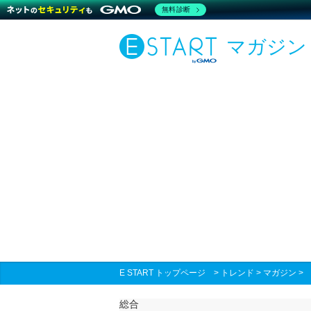
無料診断
マガジン
E START トップページ
>
トレンド
>
マガジン
総合