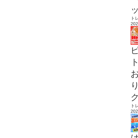
ト
202
ト
ト
202