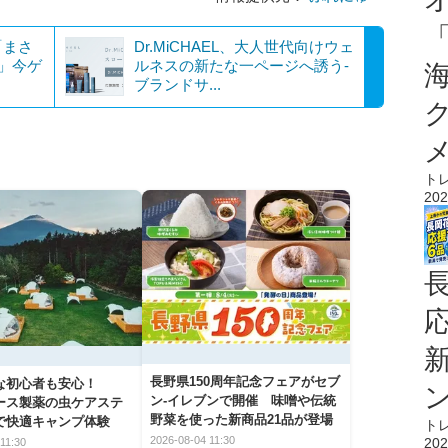
「まさ
Dr.MiCHAEL、大人世代向けウェ
！」今ゲ
ルネスの新たな一ページへ誘う-
ブランドサ...
ト
202
長野県150周年記念フェアがセブ
な初心者も安心！
ン-イレブンで開催 味噌や伝統
アース製薬の虫ケアステ
野菜を使った新商品21品が登場
で快適キャンプ体験
ト
2026-08-04 11:30
202
11:30