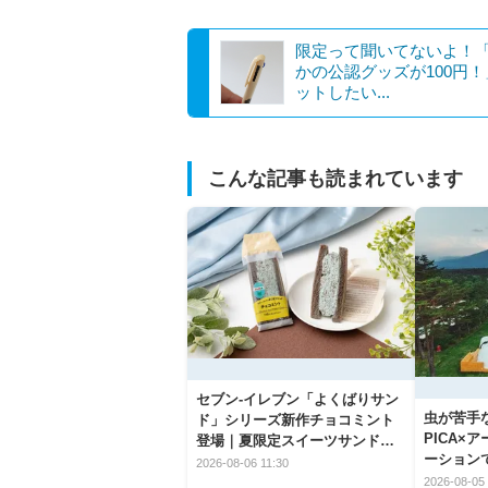
限定って聞いてないよ！
かの公認グッズが100円
ットしたい...
こんな記事も読まれています
セブン‐イレブン「よくばりサン
虫が苦手
ド」シリーズ新作チョコミント
PICA×
登場｜夏限定スイーツサンドの
ーション
爽快な魅力
2026-08-06 11:30
2026-08-05 