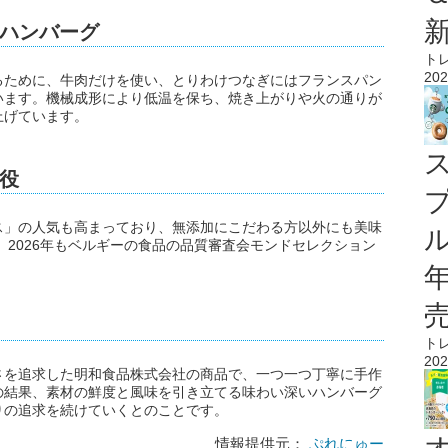
ハンバーグ
ト
202
るために、牛肉だけを使い、とりわけつなぎにはフランスパン
います。機械成形により低温を保ち、焼き上がりや火の通りが
上げています。
役
ス」の人気も高まっており、無添加にこだわる方以外にも美味
ル
、2026年もベルギーの食品の品質審査会モンドセレクション
ト
202
さを追求した明和食品株式会社の商品で、一つ一つ丁寧に手作
の結果、素材の鮮度と風味を引き立てる味わい深いハンバーグ
りの追求を続けていくとのことです。
情報提供元：
ぷれにゅー