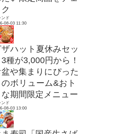
ック
レンド
6-08-03 11:30
ピザハット夏休みセッ
3種が3,000円から！
お盆や集まりにぴった
りのボリューム&おト
クな期間限定メニュー
レンド
6-08-03 13:00
はま寿司「国産生さば