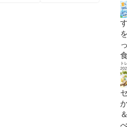
ト
202