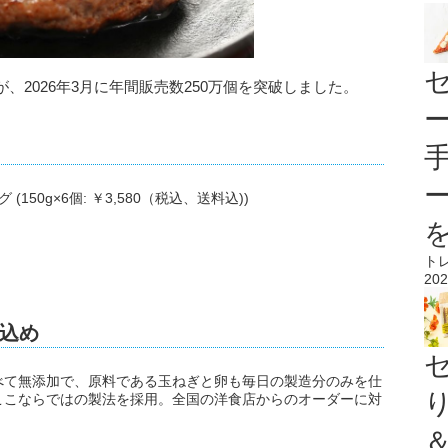
2026年3月に年間販売数250万個を突破しました。
150g×6個: ￥3,580（税込、送料込))
ト
202
込め
べて無添加で、原料である玉ねぎと卵も毎日の製造分のみを仕
ここならではの製法を採用。全国の洋食店からのオーダーに対