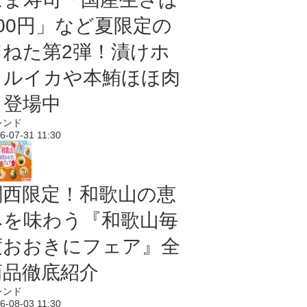
100円」など夏限定の
旨ねた第2弾！漬けホ
タルイカや本鮪ほほ肉
も登場中
レンド
6-07-31 11:30
関西限定！和歌山の恵
みを味わう『和歌山毎
度おおきにフェア』全
商品徹底紹介
レンド
6-08-03 11:30