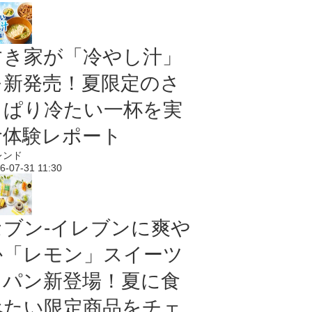
すき家が「冷やし汁」
を新発売！夏限定のさ
っぱり冷たい一杯を実
食体験レポート
レンド
6-07-31 11:30
セブン‐イレブンに爽や
か「レモン」スイーツ
＆パン新登場！夏に食
べたい限定商品をチェ