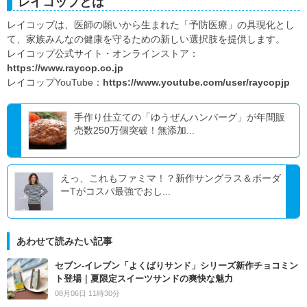
レイコップとは
レイコップは、医師の願いから生まれた「予防医療」の具現化とし
て、家族みんなの健康を守るための新しい選択肢を提供します。
レイコップ公式サイト・オンラインストア：
https://www.raycop.co.jp
レイコップYouTube：
https://www.youtube.com/user/raycopjp
手作り仕立ての「ゆうぜんハンバーグ」が年間販
売数250万個突破！無添加...
えっ、これもファミマ！？新作サングラス＆ボーダ
ーTがコスパ最強でおし...
あわせて読みたい記事
セブン‐イレブン「よくばりサンド」シリーズ新作チョコミン
ト登場｜夏限定スイーツサンドの爽快な魅力
08月06日 11時30分