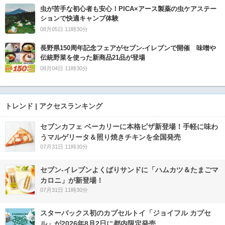
虫が苦手な初心者も安心！PICA×アース製薬の虫ケアステー
ションで快適キャンプ体験
08月05日 11時30分
長野県150周年記念フェアがセブン-イレブンで開催 味噌や
伝統野菜を使った新商品21品が登場
08月04日 11時30分
トレンド | アクセスランキング
セブンカフェ ベーカリーに本格ピザ新登場！手軽に味わ
うマルゲリータ＆照り焼きチキンを全国発売
07月31日 11時30分
セブン‐イレブンよくばりサンドに「ハムカツ＆たまごマ
カロニ」が新登場！
07月31日 11時30分
スターバックス初のカプセルトイ「ジョイフル カプセ
ル」が2026年8月2日に都内限定発売