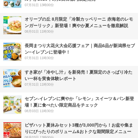
07月31日 13時00分
オリーブの丘 8月限定「冷製カッペリーニ 赤海老のレモ
ンガーリック」新登場！爽やか夏メニューを徹底解説
08月01日 11時30分
長岡まつり大花火大会応援フェア｜商品6品が新潟県セブ
ン−イレブンに登場中！
07月31日 11時30分
すき家が「冷やし汁」を新発売！夏限定のさっぱり冷た
い一杯を実食体験レポート
07月31日 11時30分
セブン‐イレブンに爽やか「レモン」スイーツ＆パン新登
場！夏に食べたい限定商品をチェック
08月03日 11時30分
ピザハット夏休みセット3種が3,000円から！お盆や集ま
りにぴったりのボリューム&おトクな期間限定メニュー
08月03日 13時00分