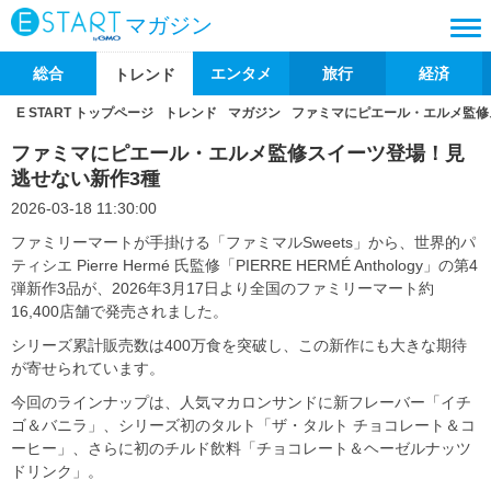
マガジン
総合
エンタメ
旅行
経済
トレンド
E START トップページ
トレンド
マガジン
ファミマにピエール・エルメ監修
ファミマにピエール・エルメ監修スイーツ登場！見
逃せない新作3種
2026-03-18 11:30:00
ファミリーマートが手掛ける「ファミマルSweets」から、世界的パ
ティシエ Pierre Hermé 氏監修「PIERRE HERMÉ Anthology」の第4
弾新作3品が、2026年3月17日より全国のファミリーマート約
16,400店舗で発売されました。
シリーズ累計販売数は400万食を突破し、この新作にも大きな期待
が寄せられています。
今回のラインナップは、人気マカロンサンドに新フレーバー「イチ
ゴ＆バニラ」、シリーズ初のタルト「ザ・タルト チョコレート＆コ
ーヒー」、さらに初のチルド飲料「チョコレート＆ヘーゼルナッツ
ドリンク」。