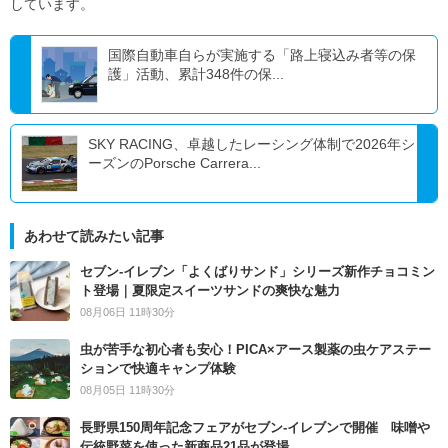
しています。
国際自動車自らが実施する「路上寝込み者等の保
護」活動、累計348件の保...
SKY RACING、卓越したレーシング体制で2026年シ
ーズンのPorsche Carrera...
あわせて読みたい記事
セブン‐イレブン「よくばりサンド」シリーズ新作チョコミン
ト登場｜夏限定スイーツサンドの爽快な魅力
08月06日 11時30分
虫が苦手な初心者も安心！PICA×アース製薬の虫ケアステー
ションで快適キャンプ体験
08月05日 11時30分
長野県150周年記念フェアがセブン-イレブンで開催 味噌や
伝統野菜を使った新商品21品が登場