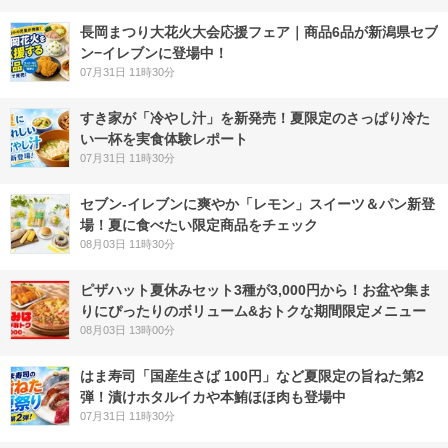
長岡まつり大花火大会応援フェア｜商品6品が新潟県セブ
ン−イレブンに登場中！
07月31日 11時30分
すき家が「冷やし汁」を新発売！夏限定のさっぱり冷た
い一杯を実食体験レポート
07月31日 11時30分
セブン‐イレブンに爽やか「レモン」スイーツ＆パン新登
場！夏に食べたい限定商品をチェック
08月03日 11時30分
ピザハット夏休みセット3種が3,000円から！お盆や集ま
りにぴったりのボリューム&おトクな期間限定メニュー
08月03日 13時00分
はま寿司「国産生さば 100円」など夏限定の旨ねた第2
弾！漬けホタルイカや本鮪ほほ肉も登場中
07月31日 11時30分