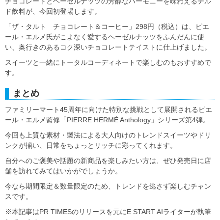
チョコレートとヘーゼルナッツの芳醇なハーモニーを味わえるチル
ド飲料が、今回初登場します。
「ザ・タルト チョコレート＆コーヒー」298円（税込）は、ピエ
ール・エルメ氏がこよなく愛するヘーゼルナッツをふんだんに使
い、奥行きのあるコク深いチョコレートテイストに仕上げました。
スイーツと一緒にトータルコーディネートで楽しむのもおすすめで
す。
まとめ
ファミリーマート45周年に向けた特別な挑戦として展開されるピエ
ール・エルメ監修「PIERRE HERMÉ Anthology」シリーズ第4弾。
今回も上質な素材・製法による大人向けのトレンドスイーツやドリ
ンクが揃い、日常をちょっとリッチに彩ってくれます。
自分へのご褒美や話題の新商品を楽しみたい方は、ぜひ発売日に店
舗を訪れてみてはいかがでしょうか。
今なら期間限定＆数量限定のため、トレンドを逃さず楽しむチャン
スです。
※本記事はPR TIMESのリリースを元にE START AIライターが執筆