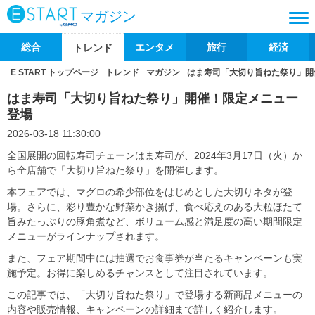
マガジン
総合
エンタメ
旅行
経済
トレンド
E START トップページ
トレンド
マガジン
はま寿司「大切り旨ねた祭り」開
はま寿司「大切り旨ねた祭り」開催！限定メニュー
登場
2026-03-18 11:30:00
全国展開の回転寿司チェーンはま寿司が、2024年3月17日（火）か
ら全店舗で「大切り旨ねた祭り」を開催します。
本フェアでは、マグロの希少部位をはじめとした大切りネタが登
場。さらに、彩り豊かな野菜かき揚げ、食べ応えのある大粒ほたて
旨みたっぷりの豚角煮など、ボリューム感と満足度の高い期間限定
メニューがラインナップされます。
また、フェア期間中には抽選でお食事券が当たるキャンペーンも実
施予定。お得に楽しめるチャンスとして注目されています。
この記事では、「大切り旨ねた祭り」で登場する新商品メニューの
内容や販売情報、キャンペーンの詳細まで詳しく紹介します。