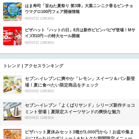
はま寿司「旨ねた夏祭り 第3弾」大葉ニンニク香るビンチョ
ウマグロ100円フェア開催情報
08月07日 11時30分
ピザハット「ハットの日」8月は新作ビビンバピザ登場！Mサ
イズ810円～の特大セール開催
08月07日 11時30分
トレンド | アクセスランキング
セブン‐イレブンに爽やか「レモン」スイーツ＆パン新登
場！夏に食べたい限定商品をチェック
08月03日 11時30分
セブン‐イレブン「よくばりサンド」シリーズ新作チョコ
ミント登場｜夏限定スイーツサンドの爽快な魅力
08月06日 11時30分
ピザハット夏休みセット3種が3,000円から！お盆や集ま
りにぴったりのボリューム&おトクな期間限定メニュー