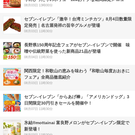
08月03日 13時00分
セブン-イレブン「激辛！台湾ミンチカツ」8月4日数量限
定発売｜名古屋発祥の旨辛グルメが登場
08月03日 11時30分
長野県150周年記念フェアがセブン-イレブンで開催 味
噌や伝統野菜を使った新商品21品が登場
08月04日 11時30分
関西限定！和歌山の恵みを味わう『和歌山毎度おおきに
フェア』全商品徹底紹介
08月03日 11時30分
セブン‐イレブン「からあげ棒」「アメリカンドッグ」3
日間限定30円引きセールを開催中！
08月07日 11時30分
氷結®mottainai 富良野メロンがセブン‐イレブン限定で
新登場！
08月03日 11時30分