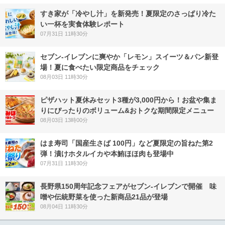
すき家が「冷やし汁」を新発売！夏限定のさっぱり冷た
い一杯を実食体験レポート
07月31日 11時30分
セブン‐イレブンに爽やか「レモン」スイーツ＆パン新登
場！夏に食べたい限定商品をチェック
08月03日 11時30分
ピザハット夏休みセット3種が3,000円から！お盆や集ま
りにぴったりのボリューム&おトクな期間限定メニュー
08月03日 13時00分
はま寿司「国産生さば 100円」など夏限定の旨ねた第2
弾！漬けホタルイカや本鮪ほほ肉も登場中
07月31日 11時30分
長野県150周年記念フェアがセブン-イレブンで開催 味
噌や伝統野菜を使った新商品21品が登場
08月04日 11時30分