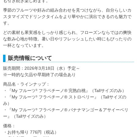
も引き続き楽しめます。
季節のフルーツや好みの組み合わせを見つけながら、自分らしいカ
スタマイズでドリンクタイムをより華やかに演出できるのも魅力で
す。
どの素材も果実感をしっかり感じられ、フローズンならではの爽快
な飲み心地が特徴。暑い日やリフレッシュしたい時にもぴったりの
一杯となっています。
販売情報について
販売期間：2026年3月18日（水）予定～
※一時的な欠品や早期終了の場合あり
商品名・ラインナップ：
・『My フルーツ³ フラペチーノ® 完熟白桃』（Tallサイズのみ）
・『My フルーツ³ フラペチーノ® ストロベリー』（Tallサイズの
み）
・『My フルーツ³ フラペチーノ® バナナマンゴー＆アサイーベリ
ー』（Tallサイズのみ）
価格：
・お持ち帰り 776円（税込）