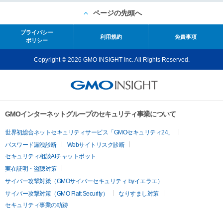
ページの先頭へ
プライバシー
利用規約
免責事項
ポリシー
Copyright © 2026 GMO INSIGHT Inc. All Rights Reserved.
GMOインターネットグループのセキュリティ事業について
世界初総合ネットセキュリティサービス「GMOセキュリティ24」
パスワード漏洩診断
Webサイトリスク診断
セキュリティ相談AIチャットボット
実在証明・盗聴対策
サイバー攻撃対策（GMOサイバーセキュリティ byイエラエ）
サイバー攻撃対策（GMO Flatt Security）
なりすまし対策
セキュリティ事業の軌跡