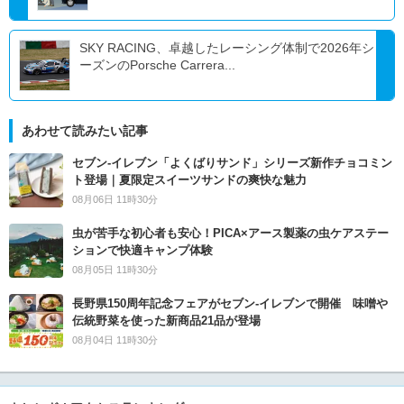
SKY RACING、卓越したレーシング体制で2026年シ
ーズンのPorsche Carrera...
あわせて読みたい記事
セブン‐イレブン「よくばりサンド」シリーズ新作チョコミン
ト登場｜夏限定スイーツサンドの爽快な魅力
08月06日 11時30分
虫が苦手な初心者も安心！PICA×アース製薬の虫ケアステー
ションで快適キャンプ体験
08月05日 11時30分
長野県150周年記念フェアがセブン-イレブンで開催 味噌や
伝統野菜を使った新商品21品が登場
08月04日 11時30分