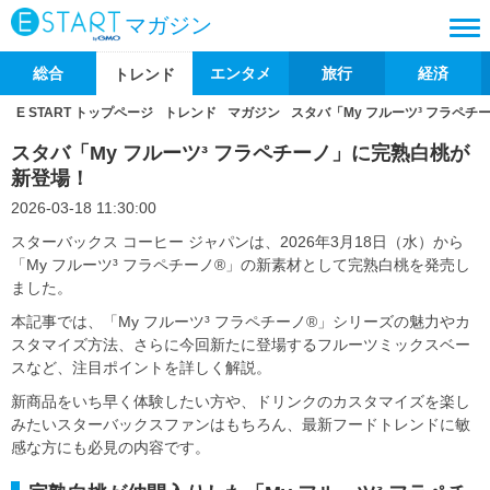
マガジン
総合
エンタメ
旅行
経済
トレンド
E START トップページ
トレンド
マガジン
スタバ「My フルーツ³ フラペ
スタバ「My フルーツ³ フラペチーノ」に完熟白桃が
新登場！
2026-03-18 11:30:00
スターバックス コーヒー ジャパンは、2026年3月18日（水）から
「My フルーツ³ フラペチーノ®」の新素材として完熟白桃を発売し
ました。
本記事では、「My フルーツ³ フラペチーノ®」シリーズの魅力やカ
スタマイズ方法、さらに今回新たに登場するフルーツミックスベー
スなど、注目ポイントを詳しく解説。
新商品をいち早く体験したい方や、ドリンクのカスタマイズを楽し
みたいスターバックスファンはもちろん、最新フードトレンドに敏
感な方にも必見の内容です。