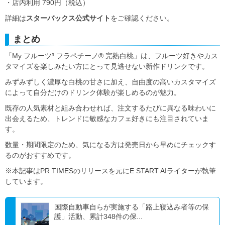
・店内利用 790円（税込）
詳細は
スターバックス公式サイト
をご確認ください。
まとめ
「My フルーツ³ フラペチーノ® 完熟白桃」は、フルーツ好きやカス
タマイズを楽しみたい方にとって見逃せない新作ドリンクです。
みずみずしく濃厚な白桃の甘さに加え、自由度の高いカスタマイズ
によって自分だけのドリンク体験が楽しめるのが魅力。
既存の人気素材と組み合わせれば、注文するたびに異なる味わいに
出会えるため、トレンドに敏感なカフェ好きにも注目されていま
す。
数量・期間限定のため、気になる方は発売日から早めにチェックす
るのがおすすめです。
※本記事はPR TIMESのリリースを元にE START AIライターが執筆
しています。
国際自動車自らが実施する「路上寝込み者等の保
護」活動、累計348件の保...