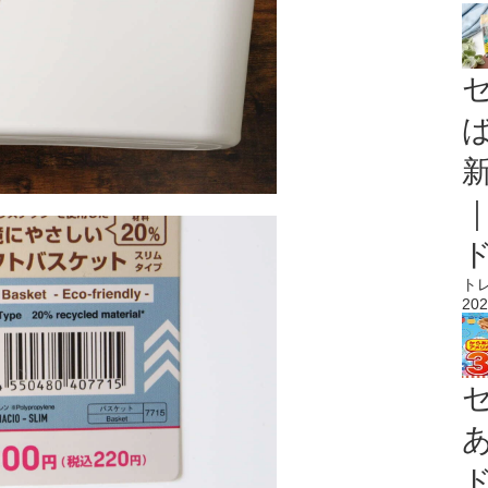
ト
202