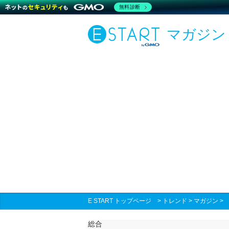
無料診断
マガジン
E START トップページ
>
トレンド
>
マガジン
総合