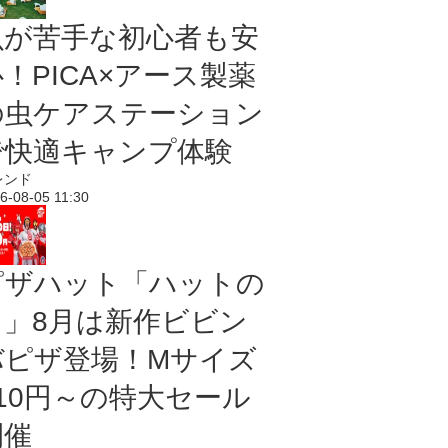
虫が苦手な初心者も安
！PICA×アース製薬
の虫ケアステーション
で快適キャンプ体験
レンド
6-08-05 11:30
ピザハット「ハットの
日」8月は新作ビビン
バピザ登場！Mサイズ
810円～の特大セール
開催