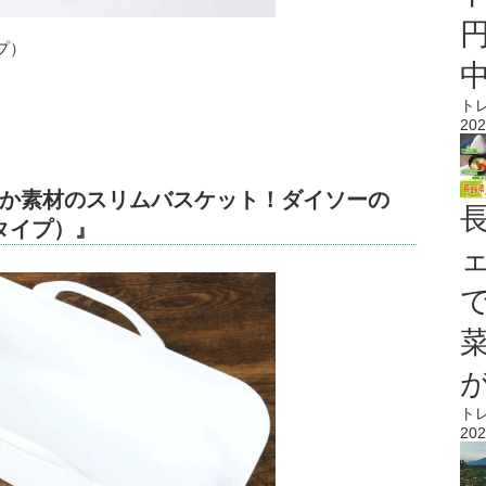
プ）
ト
202
か素材のスリムバスケット！ダイソーの
タイプ）』
ト
202