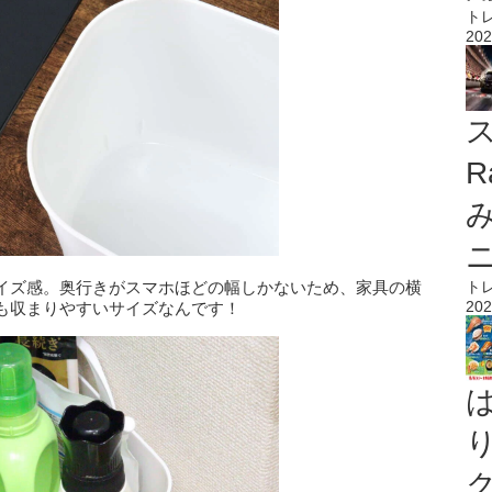
ト
202
ス
R
イズ感。奥行きがスマホほどの幅しかないため、家具の横
ト
202
も収まりやすいサイズなんです！