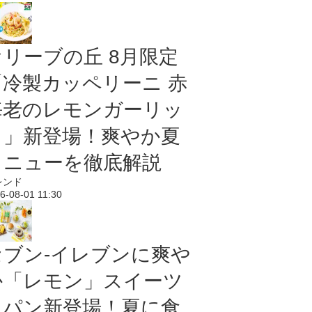
オリーブの丘 8月限定
「冷製カッペリーニ 赤
海老のレモンガーリッ
ク」新登場！爽やか夏
メニューを徹底解説
レンド
6-08-01 11:30
セブン‐イレブンに爽や
か「レモン」スイーツ
＆パン新登場！夏に食