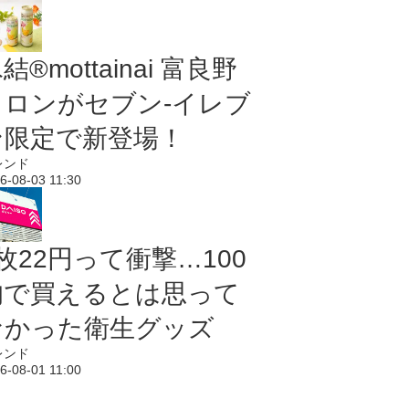
結®mottainai 富良野
メロンがセブン‐イレブ
ン限定で新登場！
レンド
6-08-03 11:30
枚22円って衝撃…100
均で買えるとは思って
なかった衛生グッズ
レンド
6-08-01 11:00