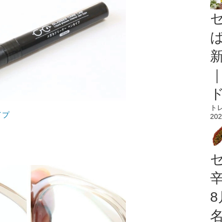
ト
イプ
202