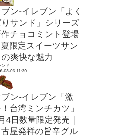
セブン‐イレブン「よく
ばりサンド」シリーズ
新作チョコミント登場
｜夏限定スイーツサン
ドの爽快な魅力
レンド
6-08-06 11:30
セブン-イレブン「激
辛！台湾ミンチカツ」
8月4日数量限定発売｜
名古屋発祥の旨辛グル