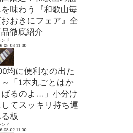
みを味わう『和歌山毎
度おおきにフェア』全
商品徹底紹介
レンド
6-08-03 11:30
100均に便利なの出た
よ～「1本丸ごとはか
さばるのよ…」小分け
にしてスッキリ持ち運
べる板
レンド
6-08-02 11:00