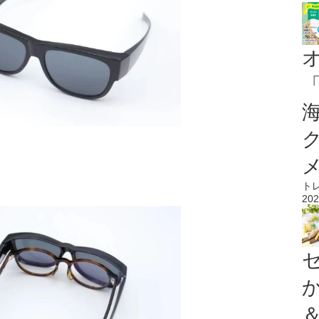
ト
202