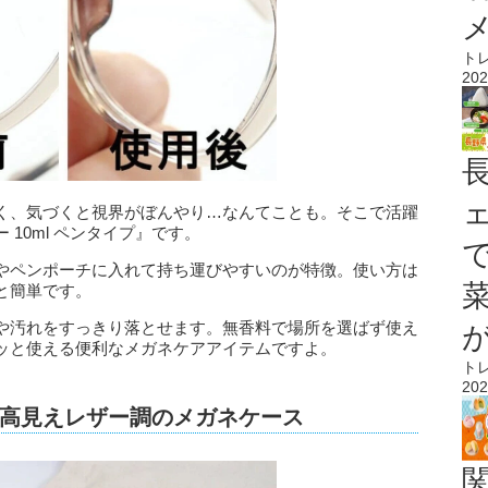
ト
202
く、気づくと視界がぼんやり…なんてことも。そこで活躍
10ml ペンタイプ』です。
やペンポーチに入れて持ち運びやすいのが特徴。使い方は
と簡単です。
や汚れをすっきり落とせます。無香料で場所を選ばず使え
ッと使える便利なメガネケアアイテムですよ。
ト
202
高見えレザー調のメガネケース