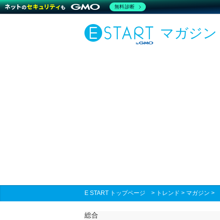
無料診断
マガジン
E START トップページ
>
トレンド
>
マガジン
総合