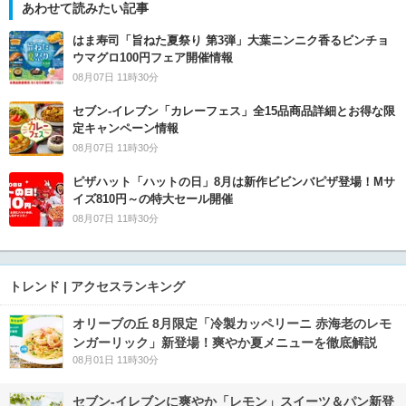
あわせて読みたい記事
はま寿司「旨ねた夏祭り 第3弾」大葉ニンニク香るビンチョ
ウマグロ100円フェア開催情報
08月07日 11時30分
セブン‐イレブン「カレーフェス」全15品商品詳細とお得な限
定キャンペーン情報
08月07日 11時30分
ピザハット「ハットの日」8月は新作ビビンバピザ登場！Mサ
イズ810円～の特大セール開催
08月07日 11時30分
トレンド | アクセスランキング
オリーブの丘 8月限定「冷製カッペリーニ 赤海老のレモ
ンガーリック」新登場！爽やか夏メニューを徹底解説
08月01日 11時30分
セブン‐イレブンに爽やか「レモン」スイーツ＆パン新登