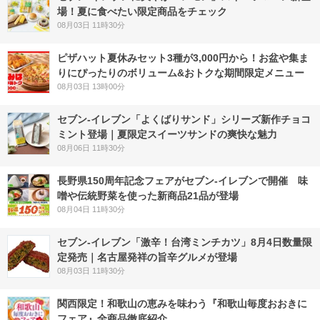
場！夏に食べたい限定商品をチェック
08月03日 11時30分
ピザハット夏休みセット3種が3,000円から！お盆や集ま
りにぴったりのボリューム&おトクな期間限定メニュー
08月03日 13時00分
セブン‐イレブン「よくばりサンド」シリーズ新作チョコ
ミント登場｜夏限定スイーツサンドの爽快な魅力
08月06日 11時30分
長野県150周年記念フェアがセブン-イレブンで開催 味
噌や伝統野菜を使った新商品21品が登場
08月04日 11時30分
セブン-イレブン「激辛！台湾ミンチカツ」8月4日数量限
定発売｜名古屋発祥の旨辛グルメが登場
08月03日 11時30分
関西限定！和歌山の恵みを味わう『和歌山毎度おおきに
フェア』全商品徹底紹介