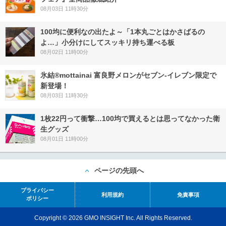
08月03日 11時30分
100均に便利なの出たよ～「1本丸ごとはかさばるの
よ…」小分けにしてスッキリ持ち運べる板
08月02日 11時00分
氷結®mottainai 富良野メロンがセブン‐イレブン限定で
新登場！
08月03日 11時30分
1枚22円って衝撃…100均で買えるとは思ってなかった衛
生グッズ
08月01日 11時00分
ページの先頭へ
プライバシー
利用規約
免責事項
ポリシー
Copyright © 2026 GMO INSIGHT Inc. All Rights Reserved.