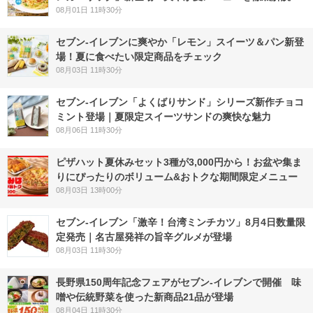
08月01日 11時30分
セブン‐イレブンに爽やか「レモン」スイーツ＆パン新登
場！夏に食べたい限定商品をチェック
08月03日 11時30分
セブン‐イレブン「よくばりサンド」シリーズ新作チョコ
ミント登場｜夏限定スイーツサンドの爽快な魅力
08月06日 11時30分
ピザハット夏休みセット3種が3,000円から！お盆や集ま
りにぴったりのボリューム&おトクな期間限定メニュー
08月03日 13時00分
セブン-イレブン「激辛！台湾ミンチカツ」8月4日数量限
定発売｜名古屋発祥の旨辛グルメが登場
08月03日 11時30分
長野県150周年記念フェアがセブン-イレブンで開催 味
噌や伝統野菜を使った新商品21品が登場
08月04日 11時30分