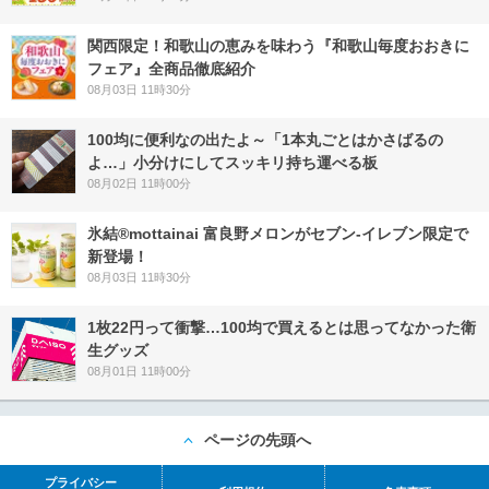
関西限定！和歌山の恵みを味わう『和歌山毎度おおきに
フェア』全商品徹底紹介
08月03日 11時30分
100均に便利なの出たよ～「1本丸ごとはかさばるの
よ…」小分けにしてスッキリ持ち運べる板
08月02日 11時00分
氷結®mottainai 富良野メロンがセブン‐イレブン限定で
新登場！
08月03日 11時30分
1枚22円って衝撃…100均で買えるとは思ってなかった衛
生グッズ
08月01日 11時00分
ページの先頭へ
プライバシー