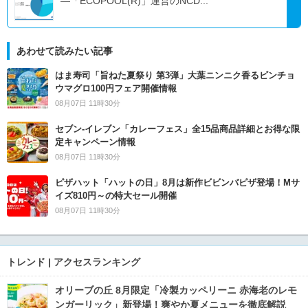
―「ECOPOOL(R)」運営のNCD...
あわせて読みたい記事
はま寿司「旨ねた夏祭り 第3弾」大葉ニンニク香るビンチョ
ウマグロ100円フェア開催情報
08月07日 11時30分
セブン‐イレブン「カレーフェス」全15品商品詳細とお得な限
定キャンペーン情報
08月07日 11時30分
ピザハット「ハットの日」8月は新作ビビンバピザ登場！Mサ
イズ810円～の特大セール開催
08月07日 11時30分
トレンド | アクセスランキング
オリーブの丘 8月限定「冷製カッペリーニ 赤海老のレモ
ンガーリック」新登場！爽やか夏メニューを徹底解説