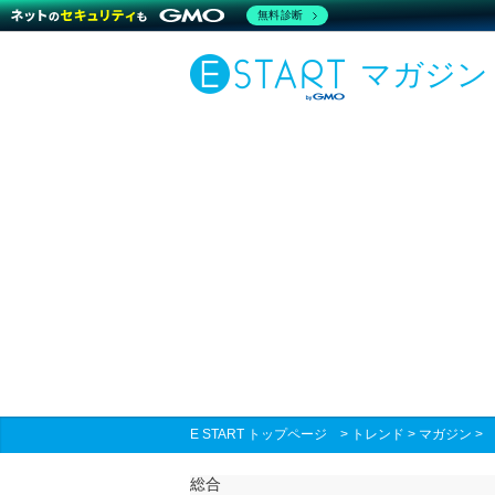
無料診断
マガジン
E START トップページ
>
トレンド
>
マガジン
総合