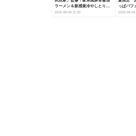
武双家」監修！家系風豚骨醤油
夏限定「
ラーメン＆新感覚冷やしとり天
っぱパフ
うどんが新登場
2026-08-09 11:30
2026-08-09 