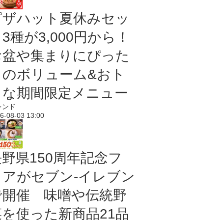
ピザハット夏休みセッ
3種が3,000円から！
お盆や集まりにぴった
りのボリューム&おト
クな期間限定メニュー
レンド
6-08-03 13:00
長野県150周年記念フ
ェアがセブン-イレブン
で開催 味噌や伝統野
菜を使った新商品21品