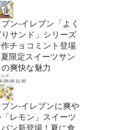
セブン‐イレブン「よく
ばりサンド」シリーズ
新作チョコミント登場
｜夏限定スイーツサン
ドの爽快な魅力
レンド
6-08-06 11:30
セブン‐イレブンに爽や
か「レモン」スイーツ
＆パン新登場！夏に食