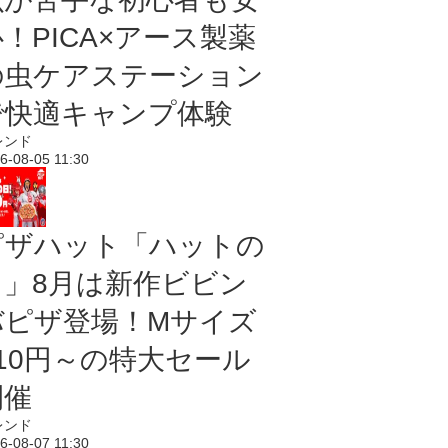
！PICA×アース製薬
の虫ケアステーション
で快適キャンプ体験
レンド
6-08-05 11:30
ピザハット「ハットの
日」8月は新作ビビン
バピザ登場！Mサイズ
810円～の特大セール
開催
レンド
6-08-07 11:30