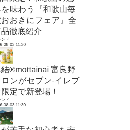
みを味わう『和歌山毎
度おおきにフェア』全
商品徹底紹介
レンド
6-08-03 11:30
結®mottainai 富良野
メロンがセブン‐イレブ
ン限定で新登場！
レンド
6-08-03 11:30
虫が苦手な初心者も安