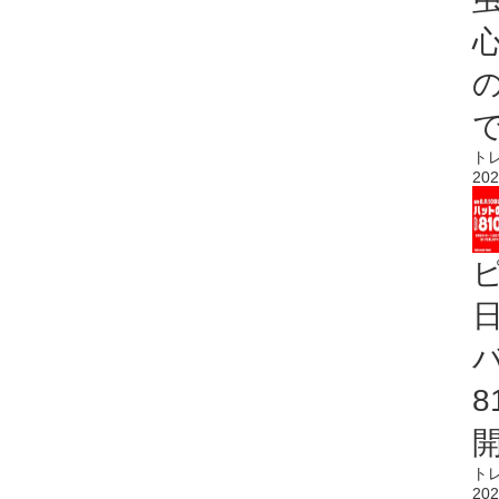
心
ト
202
ト
202