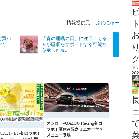
ト
情報提供元：
ぷれにゅー
ど買っ
「春の睡眠の日」に注目！くる
得で
みが睡眠をサポートする可能性
を示した最...
ト
202
スシロー×GAZOO Racing初コ
ラボ！夏休み限定ミニカー付き
C.C.レモン初コラボ！
メニュー登場