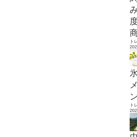
ト
202
氷
ト
202