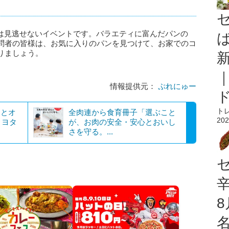
きには見逃せないイベントです。バラエティに富んだパンの
問者の皆様は、お気に入りのパンを見つけて、お家でのコ
りましょう。
情報提供元：
ぷれにゅー
ト
マとオ
全肉連から食育冊子「選ぶこと
202
トヨタ
が、お肉の安全・安心とおいし
さを守る。...