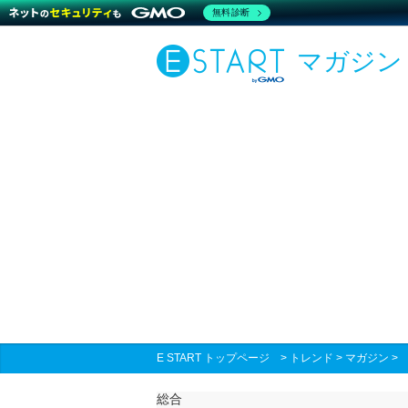
無料診断
マガジン
E START トップページ
>
トレンド
>
マガジン
総合