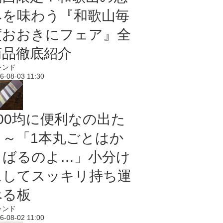
みを味わう『和歌山毎
度おおきにフェア』全
商品徹底紹介
レンド
6-08-03 11:30
100均に便利なの出た
よ～「1本丸ごとはか
さばるのよ…」小分け
にしてスッキリ持ち運
べる板
レンド
6-08-02 11:00