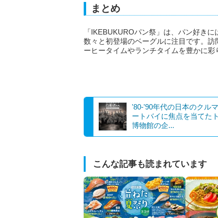
まとめ
「IKEBUKUROパン祭」は、パン好
数々と初登場のベーグルに注目です。訪
ーヒータイムやランチタイムを豊かに彩
'80-'90年代の日本のクル
ートバイに焦点を当てた
博物館の企...
こんな記事も読まれています