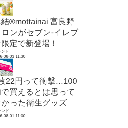
結®mottainai 富良野
メロンがセブン‐イレブ
ン限定で新登場！
レンド
6-08-03 11:30
枚22円って衝撃…100
均で買えるとは思って
なかった衛生グッズ
レンド
6-08-01 11:00