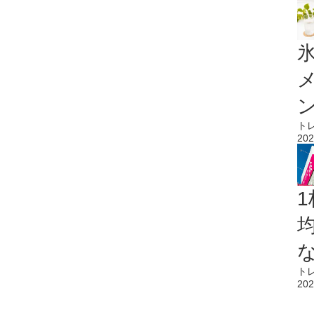
氷
ト
202
1
ト
202