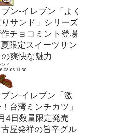
セブン‐イレブン「よく
ばりサンド」シリーズ
新作チョコミント登場
｜夏限定スイーツサン
ドの爽快な魅力
レンド
6-08-06 11:30
セブン-イレブン「激
辛！台湾ミンチカツ」
8月4日数量限定発売｜
名古屋発祥の旨辛グル