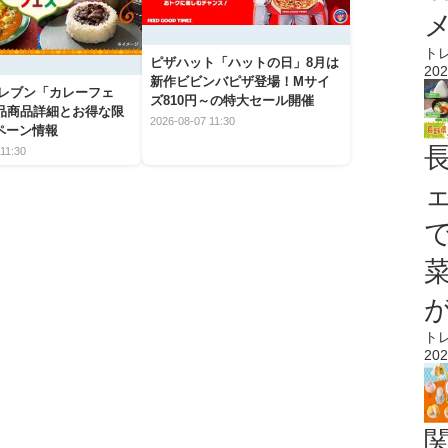
ト
ピザハット「ハットの日」8月は
202
新作ビビンバピザ登場！Mサイ
イレブン「カレーフェ
ズ810円～の特大セール開催
5品商品詳細とお得な限
2026-08-07 11:30
ペーン情報
11:30
ト
202