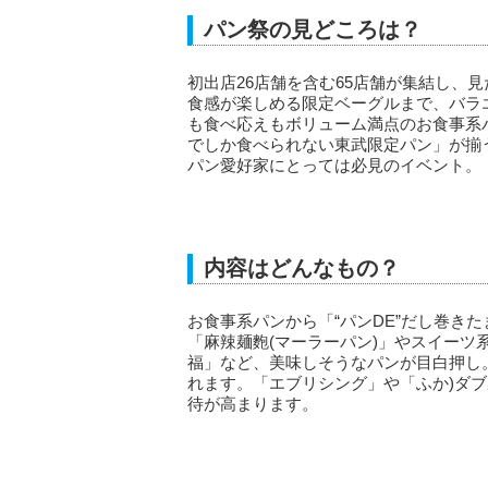
パン祭の見どころは？
初出店26店舗を含む65店舗が集結し、
食感が楽しめる限定ベーグルまで、バラ
も食べ応えもボリューム満点のお食事系
でしか食べられない東武限定パン」が揃
パン愛好家にとっては必見のイベント。
内容はどんなもの？
お食事系パンから「“パンDE”だし巻き
「麻辣麺麭(マーラーパン)」やスイーツ
福」など、美味しそうなパンが目白押し
れます。「エブリシング」や「ふか)ダ
待が高まります。