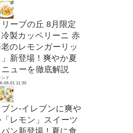
オリーブの丘 8月限定
「冷製カッペリーニ 赤
海老のレモンガーリッ
ク」新登場！爽やか夏
メニューを徹底解説
レンド
6-08-01 11:30
セブン‐イレブンに爽や
か「レモン」スイーツ
＆パン新登場！夏に食