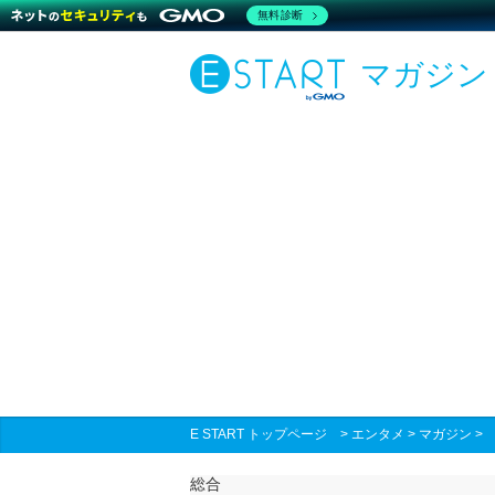
無料診断
マガジン
E START トップページ
>
エンタメ
>
マガジン
総合