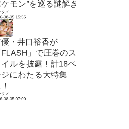
ポケモン”を巡る謎解き
ンタメ
6-08-05 15:55
声優・井口裕香が
「FLASH」で圧巻のス
タイルを披露！計18ペ
ージにわたる大特集
に！
ンタメ
6-08-05 07:00