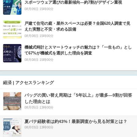
スポーツウェア選びの最新傾向―約7割がデザイン重視
08月09日 15時00分
戸建て住宅の庭・屋外スペースは必要？全国620人調査で見
えた実態と不安・求める設備
08月08日 15時00分
機械式時計とスマートウォッチの魅力は？「一生もの」とし
て67%が機械式を選択した理由を調査
08月08日 15時00分
経済 | アクセスランキング
バッグの買い替え周期は「5年以上」が最多―9割が回答
した理由とは
08月05日 13時00分
夏バテ経験者は約43%！最新調査から見る対策とは？
08月03日 13時00分