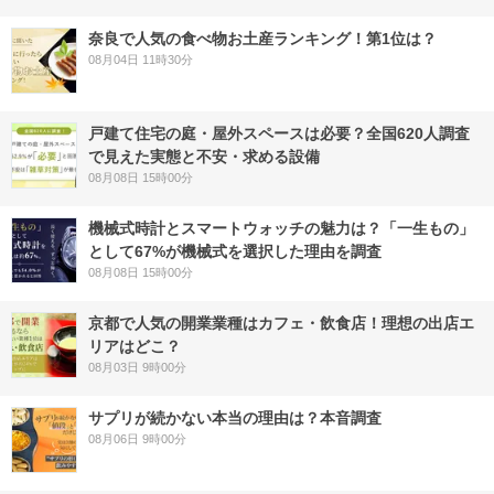
奈良で人気の食べ物お土産ランキング！第1位は？
08月04日 11時30分
戸建て住宅の庭・屋外スペースは必要？全国620人調査
で見えた実態と不安・求める設備
08月08日 15時00分
機械式時計とスマートウォッチの魅力は？「一生もの」
として67%が機械式を選択した理由を調査
08月08日 15時00分
京都で人気の開業業種はカフェ・飲食店！理想の出店エ
リアはどこ？
08月03日 9時00分
サプリが続かない本当の理由は？本音調査
08月06日 9時00分