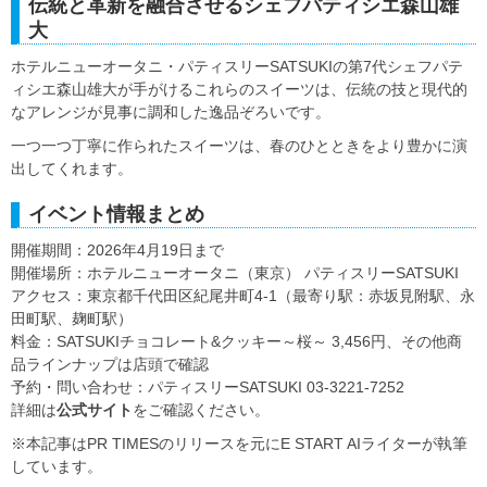
伝統と革新を融合させるシェフパティシエ森山雄
大
ホテルニューオータニ・パティスリーSATSUKIの第7代シェフパテ
ィシエ森山雄大が手がけるこれらのスイーツは、伝統の技と現代的
なアレンジが見事に調和した逸品ぞろいです。
一つ一つ丁寧に作られたスイーツは、春のひとときをより豊かに演
出してくれます。
イベント情報まとめ
開催期間：2026年4月19日まで
開催場所：ホテルニューオータニ（東京） パティスリーSATSUKI
アクセス：東京都千代田区紀尾井町4-1（最寄り駅：赤坂見附駅、永
田町駅、麹町駅）
料金：SATSUKIチョコレート&クッキー～桜～ 3,456円、その他商
品ラインナップは店頭で確認
予約・問い合わせ：パティスリーSATSUKI 03-3221-7252
詳細は
公式サイト
をご確認ください。
※本記事はPR TIMESのリリースを元にE START AIライターが執筆
しています。