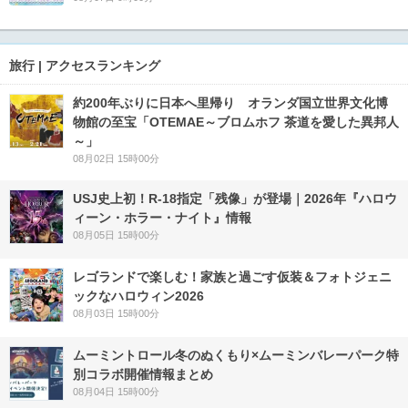
旅行 | アクセスランキング
約200年ぶりに日本へ里帰り オランダ国立世界文化博
物館の至宝「OTEMAE～ブロムホフ 茶道を愛した異邦人
～」
08月02日 15時00分
USJ史上初！R-18指定「残像」が登場｜2026年『ハロウ
ィーン・ホラー・ナイト』情報
08月05日 15時00分
レゴランドで楽しむ！家族と過ごす仮装＆フォトジェニ
ックなハロウィン2026
08月03日 15時00分
ムーミントロール冬のぬくもり×ムーミンバレーパーク特
別コラボ開催情報まとめ
08月04日 15時00分