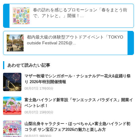
春の訪れを感じるプロモーション「春をまとう街
で、アトレと。」開催！...
都内最大級の体験型アウトドアイベント「TOKYO
outside Festival 2026@...
あわせて読みたい記事
マザー牧場でシンガポール・ナショナルデー花火&盆踊り祭
り 2026年特別開催情報
08月07日 17時00分
富士急ハイランド新常設「サンエックス パラダイス」開業イ
ベントレポ！
08月07日 15時00分
山梨出身キャラクター・ほっぺちゃん×富士急ハイランド初
コラボ サン宝石フェア2026の魅力と楽しみ方
08月07日 9時00分