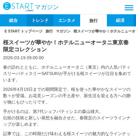
マガジン
総合
トレンド
エンタメ
経済
旅行
E START トップページ
旅行
マガジン
桜スイーツが華やか！ホテルニューオ
桜スイーツが華やか！ホテルニューオータニ東京春
限定コレクション
2026-03-19 09:00:00
春の訪れとともに、ホテルニューオータニ（東京）内の人気パティ
スリーパティスリーSATSUKIが手がける桜スイーツが注目を集めて
います。
2026年4月19日までの期間限定で、桜を使った華やかなスイーツの
数々が登場。お花見シーズンの手土産や、新生活を迎える方への贈
り物にもぴったりです。
手がけるのは、第7代シェフパティシエの森山雄大。
伝統の技術と新しい発想を融合させた、春限定のスイーツラインナ
ップが楽しめます。
記事では、この時期だけ味わえる桜スイーツの魅力的なラインナッ