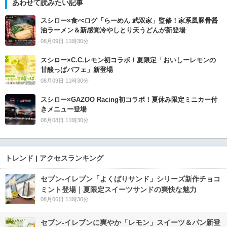
あわせて読みたい記事
スシロー×食べログ「らーめん 武双家」監修！家系風豚骨醤
油ラーメン＆新感覚冷やしとり天うどんが新登場
08月09日 11時30分
スシロー×C.C.レモン初コラボ！夏限定「おいしーレモンの
甘酸っぱパフェ」新登場
08月09日 11時30分
スシロー×GAZOO Racing初コラボ！夏休み限定ミニカー付
きメニュー登場
08月08日 11時30分
トレンド | アクセスランキング
セブン‐イレブン「よくばりサンド」シリーズ新作チョコ
ミント登場｜夏限定スイーツサンドの爽快な魅力
08月06日 11時30分
セブン‐イレブンに爽やか「レモン」スイーツ＆パン新登