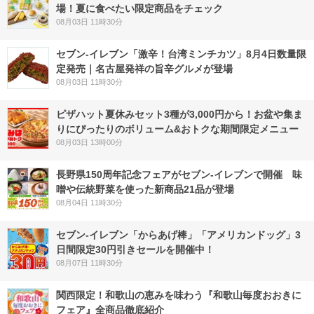
場！夏に食べたい限定商品をチェック
08月03日 11時30分
セブン-イレブン「激辛！台湾ミンチカツ」8月4日数量限
定発売｜名古屋発祥の旨辛グルメが登場
08月03日 11時30分
ピザハット夏休みセット3種が3,000円から！お盆や集ま
りにぴったりのボリューム&おトクな期間限定メニュー
08月03日 13時00分
長野県150周年記念フェアがセブン-イレブンで開催 味
噌や伝統野菜を使った新商品21品が登場
08月04日 11時30分
セブン‐イレブン「からあげ棒」「アメリカンドッグ」3
日間限定30円引きセールを開催中！
08月07日 11時30分
関西限定！和歌山の恵みを味わう『和歌山毎度おおきに
フェア』全商品徹底紹介