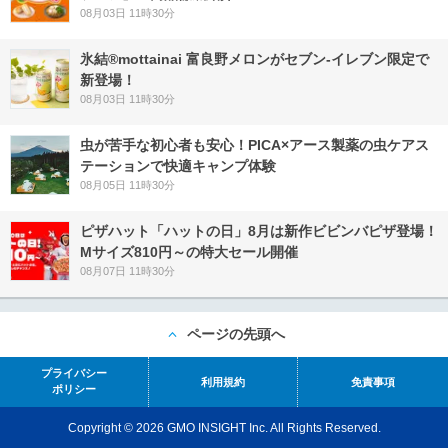
08月03日 11時30分
氷結®mottainai 富良野メロンがセブン‐イレブン限定で
新登場！
08月03日 11時30分
虫が苦手な初心者も安心！PICA×アース製薬の虫ケアス
テーションで快適キャンプ体験
08月05日 11時30分
ピザハット「ハットの日」8月は新作ビビンバピザ登場！
Mサイズ810円～の特大セール開催
08月07日 11時30分
ページの先頭へ
プライバシー
利用規約
免責事項
ポリシー
Copyright © 2026 GMO INSIGHT Inc. All Rights Reserved.