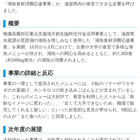
「湖魚食材消費応援事業」が、滋賀県内の食堂で大きな反響を呼び
ました。
概要
物価高騰対応重点支援地方創生臨時交付金活用事業として、滋賀県
水産課が琵琶湖の湖魚を惜しみなく使用した「湖魚食材消費応援事
業」を展開。10月から3月にかけて、企業や大学の食堂で多様な湖
魚メニューが供され、湖魚への関心を高めるとともに、約7,300食
（約346kg相当）の湖魚が消費されました。
事業の詳細と反応
事業の一環として提供されたメニューには、小鮎のソテーやワカサ
ギの大葉揚げ、ホンモロコの炊き込みごはんなどが含まれていまし
た。これらのメニューは大好評で、食堂を利用した人々からは「新
鮮なイメージに変わった」、「近くで入手できないため、職場で販
売してくれると嬉しい」といった好意的な意見が寄せられ、9割以上
の人が「また食べたい」と回答しました。
次年度の展望
大好評だった事業は、次年度も続行されることが予定されていま