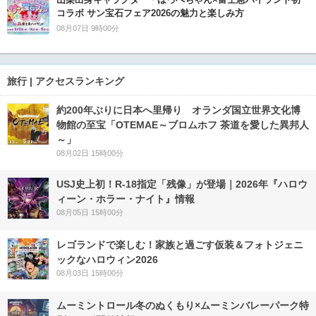
コラボ サン宝石フェア2026の魅力と楽しみ方
08月07日 9時00分
旅行 | アクセスランキング
約200年ぶりに日本へ里帰り オランダ国立世界文化博
物館の至宝「OTEMAE～ブロムホフ 茶道を愛した異邦人
～」
08月02日 15時00分
USJ史上初！R-18指定「残像」が登場｜2026年『ハロウ
ィーン・ホラー・ナイト』情報
08月05日 15時00分
レゴランドで楽しむ！家族と過ごす仮装＆フォトジェニ
ックなハロウィン2026
08月03日 15時00分
ムーミントロール冬のぬくもり×ムーミンバレーパーク特