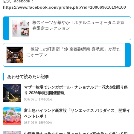
公式Facebook：
https://www.facebook.com/profile.php?id=100069610194100
桜スイーツが華やか！ホテルニューオータニ東京
春限定コレクション
一棟貸しの町家宿「鈴 京都御所南 喜承庵」が新た
にオープン
あわせて読みたい記事
マザー牧場でシンガポール・ナショナルデー花火&盆踊り祭
り 2026年特別開催情報
08月07日 17時00分
富士急ハイランド新常設「サンエックス パラダイス」開業イ
ベントレポ！
08月07日 15時00分
山梨出身キャラクター・ほっぺちゃん×富士急ハイランド初