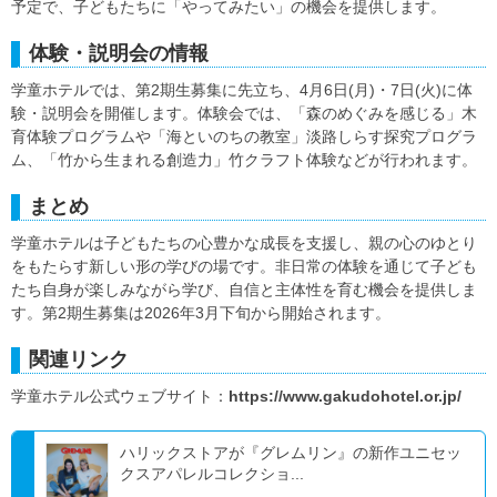
予定で、子どもたちに「やってみたい」の機会を提供します。
体験・説明会の情報
学童ホテルでは、第2期生募集に先立ち、4月6日(月)・7日(火)に体
験・説明会を開催します。体験会では、「森のめぐみを感じる」木
育体験プログラムや「海といのちの教室」淡路しらす探究プログラ
ム、「竹から生まれる創造力」竹クラフト体験などが行われます。
まとめ
学童ホテルは子どもたちの心豊かな成長を支援し、親の心のゆとり
をもたらす新しい形の学びの場です。非日常の体験を通じて子ども
たち自身が楽しみながら学び、自信と主体性を育む機会を提供しま
す。第2期生募集は2026年3月下旬から開始されます。
関連リンク
学童ホテル公式ウェブサイト：
https://www.gakudohotel.or.jp/
ハリックストアが『グレムリン』の新作ユニセッ
クスアパレルコレクショ...