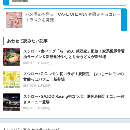
花の季節を彩る！CAFE OHZANが春限定チョコレー
トラスクを発売
あわせて読みたい記事
スシロー×食べログ「らーめん 武双家」監修！家系風豚骨醤
油ラーメン＆新感覚冷やしとり天うどんが新登場
08月09日 11時30分
スシロー×C.C.レモン初コラボ！夏限定「おいしーレモンの
甘酸っぱパフェ」新登場
08月09日 11時30分
スシロー×GAZOO Racing初コラボ！夏休み限定ミニカー付
きメニュー登場
08月08日 11時30分
トレンド | アクセスランキング