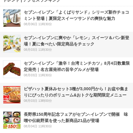
セブン‐イレブン「よくばりサンド」シリーズ新作チョコ
ミント登場｜夏限定スイーツサンドの爽快な魅力
08月06日 11時30分
セブン‐イレブンに爽やか「レモン」スイーツ＆パン新登
場！夏に食べたい限定商品をチェック
08月03日 11時30分
セブン-イレブン「激辛！台湾ミンチカツ」8月4日数量限
定発売｜名古屋発祥の旨辛グルメが登場
08月03日 11時30分
ピザハット夏休みセット3種が3,000円から！お盆や集ま
りにぴったりのボリューム&おトクな期間限定メニュー
08月03日 13時00分
長野県150周年記念フェアがセブン-イレブンで開催 味
噌や伝統野菜を使った新商品21品が登場
08月04日 11時30分