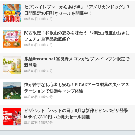
セブン‐イレブン「からあげ棒」「アメリカンドッグ」3
日間限定30円引きセールを開催中！
08月07日 11時30分
関西限定！和歌山の恵みを味わう『和歌山毎度おおきに
フェア』全商品徹底紹介
08月03日 11時30分
氷結®mottainai 富良野メロンがセブン‐イレブン限定で
新登場！
08月03日 11時30分
虫が苦手な初心者も安心！PICA×アース製薬の虫ケアス
テーションで快適キャンプ体験
08月05日 11時30分
ピザハット「ハットの日」8月は新作ビビンバピザ登場！
Mサイズ810円～の特大セール開催
08月07日 11時30分