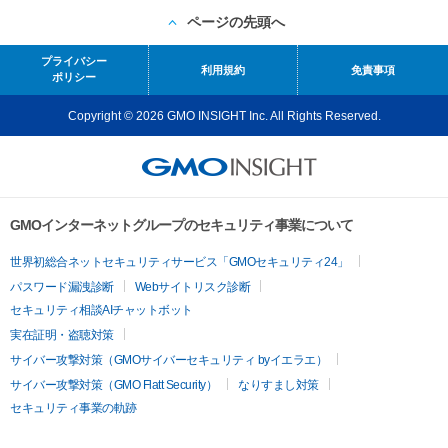
ページの先頭へ
プライバシー
利用規約
免責事項
ポリシー
Copyright © 2026 GMO INSIGHT Inc. All Rights Reserved.
GMOインターネットグループのセキュリティ事業について
世界初総合ネットセキュリティサービス「GMOセキュリティ24」
パスワード漏洩診断
Webサイトリスク診断
セキュリティ相談AIチャットボット
実在証明・盗聴対策
サイバー攻撃対策（GMOサイバーセキュリティ byイエラエ）
サイバー攻撃対策（GMO Flatt Security）
なりすまし対策
セキュリティ事業の軌跡