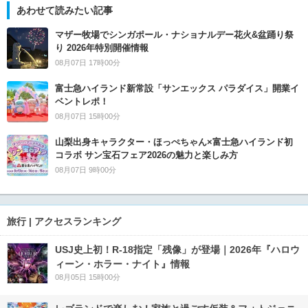
あわせて読みたい記事
マザー牧場でシンガポール・ナショナルデー花火&盆踊り祭
り 2026年特別開催情報
08月07日 17時00分
富士急ハイランド新常設「サンエックス パラダイス」開業イ
ベントレポ！
08月07日 15時00分
山梨出身キャラクター・ほっぺちゃん×富士急ハイランド初
コラボ サン宝石フェア2026の魅力と楽しみ方
08月07日 9時00分
旅行 | アクセスランキング
USJ史上初！R-18指定「残像」が登場｜2026年『ハロウ
ィーン・ホラー・ナイト』情報
08月05日 15時00分