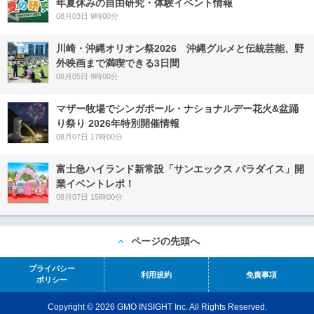
年夏休みの自由研究・体験イベント情報
08月03日 9時00分
川崎・沖縄オリオン祭2026 沖縄グルメと伝統芸能、野
外映画まで満喫できる3日間
08月05日 9時00分
マザー牧場でシンガポール・ナショナルデー花火&盆踊
り祭り 2026年特別開催情報
08月07日 17時00分
富士急ハイランド新常設「サンエックス パラダイス」開
業イベントレポ！
08月07日 15時00分
ページの先頭へ
プライバシー
利用規約
免責事項
ポリシー
Copyright © 2026 GMO INSIGHT Inc. All Rights Reserved.