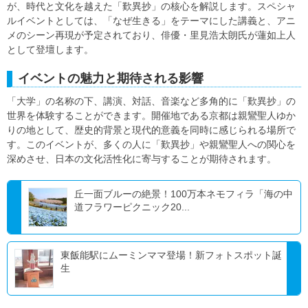
が、時代と文化を越えた「歎異抄」の核心を解説します。スペシャ
ルイベントとしては、「なぜ生きる」をテーマにした講義と、アニ
メのシーン再現が予定されており、俳優・里見浩太朗氏が蓮如上人
として登壇します。
イベントの魅力と期待される影響
「大学」の名称の下、講演、対話、音楽など多角的に「歎異抄」の
世界を体験することができます。開催地である京都は親鸞聖人ゆか
りの地として、歴史的背景と現代的意義を同時に感じられる場所で
す。このイベントが、多くの人に「歎異抄」や親鸞聖人への関心を
深めさせ、日本の文化活性化に寄与することが期待されます。
丘一面ブルーの絶景！100万本ネモフィラ「海の中
道フラワーピクニック20...
東飯能駅にムーミンママ登場！新フォトスポット誕
生