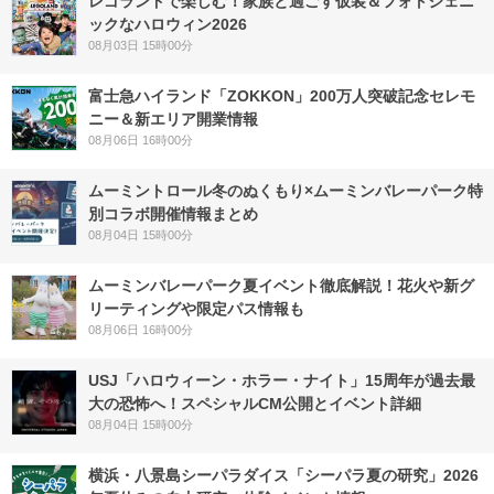
レゴランドで楽しむ！家族と過ごす仮装＆フォトジェニ
ックなハロウィン2026
08月03日 15時00分
富士急ハイランド「ZOKKON」200万人突破記念セレモ
ニー＆新エリア開業情報
08月06日 16時00分
ムーミントロール冬のぬくもり×ムーミンバレーパーク特
別コラボ開催情報まとめ
08月04日 15時00分
ムーミンバレーパーク夏イベント徹底解説！花火や新グ
リーティングや限定パス情報も
08月06日 16時00分
USJ「ハロウィーン・ホラー・ナイト」15周年が過去最
大の恐怖へ！スペシャルCM公開とイベント詳細
08月04日 15時00分
横浜・八景島シーパラダイス「シーパラ夏の研究」2026