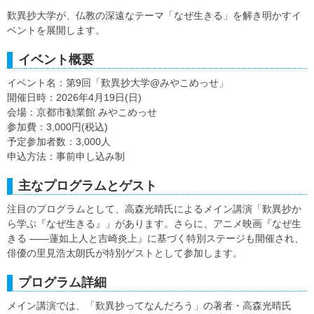
歎異抄大学が、仏教の深遠なテーマ「なぜ生きる」を解き明かすイ
ベントを展開します。
イベント概要
イベント名：第9回「歎異抄大学@みやこめっせ」
開催日時：2026年4月19日(日)
会場：京都市勧業館 みやこめっせ
参加費：3,000円(税込)
予定参加者数：3,000人
申込方法：事前申し込み制
主なプログラムとゲスト
注目のプログラムとして、高森光晴氏によるメイン講演「歎異抄か
ら学ぶ『なぜ生きる』」があります。さらに、アニメ映画『なぜ生
きる ――蓮如上人と吉崎炎上』に基づく特別ステージも開催され、
俳優の里見浩太朗氏が特別ゲストとして参加します。
プログラム詳細
メイン講演では、「歎異抄ってなんだろう」の著者・高森光晴氏