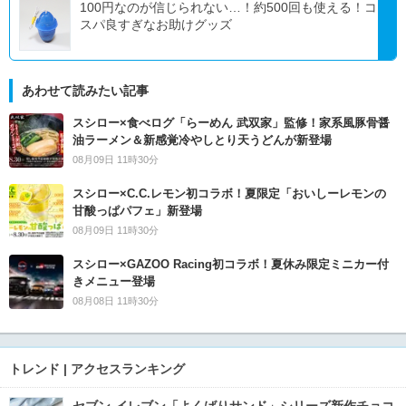
100円なのが信じられない…！約500回も使える！コ
スパ良すぎなお助けグッズ
あわせて読みたい記事
スシロー×食べログ「らーめん 武双家」監修！家系風豚骨醤
油ラーメン＆新感覚冷やしとり天うどんが新登場
08月09日 11時30分
スシロー×C.C.レモン初コラボ！夏限定「おいしーレモンの
甘酸っぱパフェ」新登場
08月09日 11時30分
スシロー×GAZOO Racing初コラボ！夏休み限定ミニカー付
きメニュー登場
08月08日 11時30分
トレンド | アクセスランキング
セブン‐イレブン「よくばりサンド」シリーズ新作チョコ