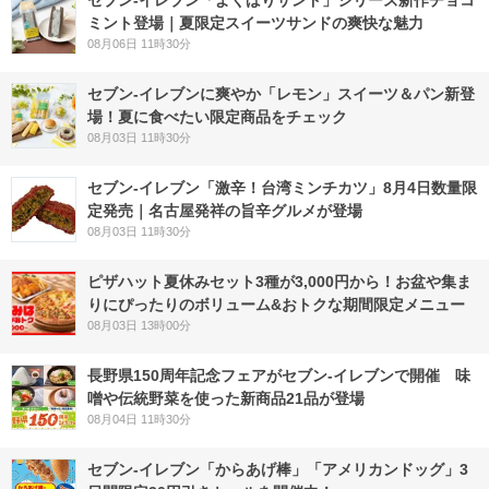
ミント登場｜夏限定スイーツサンドの爽快な魅力
08月06日 11時30分
セブン‐イレブンに爽やか「レモン」スイーツ＆パン新登
場！夏に食べたい限定商品をチェック
08月03日 11時30分
セブン-イレブン「激辛！台湾ミンチカツ」8月4日数量限
定発売｜名古屋発祥の旨辛グルメが登場
08月03日 11時30分
ピザハット夏休みセット3種が3,000円から！お盆や集ま
りにぴったりのボリューム&おトクな期間限定メニュー
08月03日 13時00分
長野県150周年記念フェアがセブン-イレブンで開催 味
噌や伝統野菜を使った新商品21品が登場
08月04日 11時30分
セブン‐イレブン「からあげ棒」「アメリカンドッグ」3