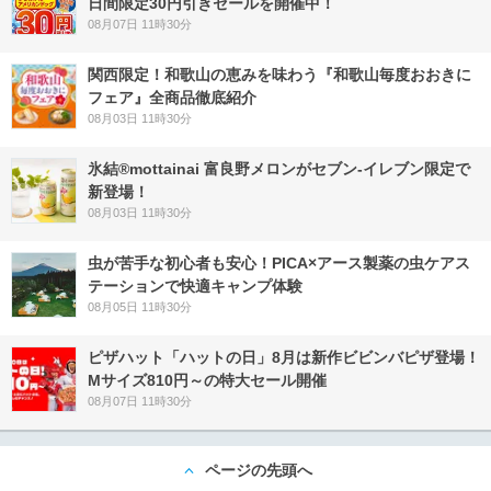
日間限定30円引きセールを開催中！
08月07日 11時30分
関西限定！和歌山の恵みを味わう『和歌山毎度おおきに
フェア』全商品徹底紹介
08月03日 11時30分
氷結®mottainai 富良野メロンがセブン‐イレブン限定で
新登場！
08月03日 11時30分
虫が苦手な初心者も安心！PICA×アース製薬の虫ケアス
テーションで快適キャンプ体験
08月05日 11時30分
ピザハット「ハットの日」8月は新作ビビンバピザ登場！
Mサイズ810円～の特大セール開催
08月07日 11時30分
ページの先頭へ