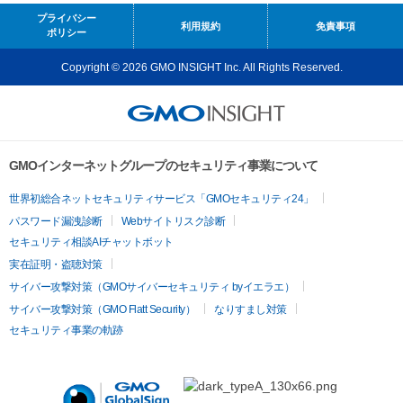
プライバシー
利用規約
免責事項
ポリシー
Copyright © 2026 GMO INSIGHT Inc. All Rights Reserved.
GMOインターネットグループのセキュリティ事業について
世界初総合ネットセキュリティサービス「GMOセキュリティ24」
パスワード漏洩診断
Webサイトリスク診断
セキュリティ相談AIチャットボット
実在証明・盗聴対策
サイバー攻撃対策（GMOサイバーセキュリティ byイエラエ）
サイバー攻撃対策（GMO Flatt Security）
なりすまし対策
セキュリティ事業の軌跡