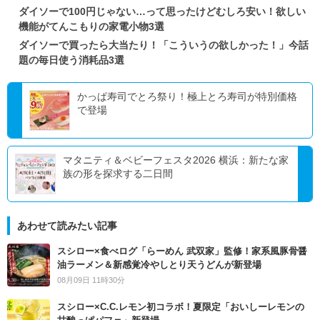
ダイソーで100円じゃない…って思ったけどむしろ安い！欲しい
機能がてんこもりの家電小物3選
ダイソーで買ったら大当たり！「こういうの欲しかった！」今話
題の毎日使う消耗品3選
かっぱ寿司でとろ祭り！極上とろ寿司が特別価格
で登場
マタニティ＆ベビーフェスタ2026 横浜：新たな家
族の形を探求する二日間
あわせて読みたい記事
スシロー×食べログ「らーめん 武双家」監修！家系風豚骨醤
油ラーメン＆新感覚冷やしとり天うどんが新登場
08月09日 11時30分
スシロー×C.C.レモン初コラボ！夏限定「おいしーレモンの