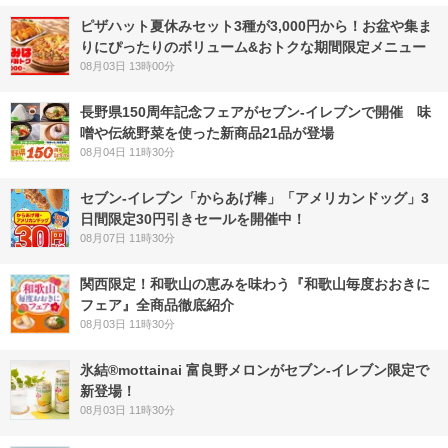
ピザハット夏休みセット3種が3,000円から！お盆や集ま
りにぴったりのボリューム&おトクな期間限定メニュー
08月03日 13時00分
長野県150周年記念フェアがセブン-イレブンで開催 味
噌や伝統野菜を使った新商品21品が登場
08月04日 11時30分
セブン‐イレブン「からあげ棒」「アメリカンドッグ」3
日間限定30円引きセールを開催中！
08月07日 11時30分
関西限定！和歌山の恵みを味わう『和歌山毎度おおきに
フェア』全商品徹底紹介
08月03日 11時30分
氷結®mottainai 富良野メロンがセブン‐イレブン限定で
新登場！
08月03日 11時30分