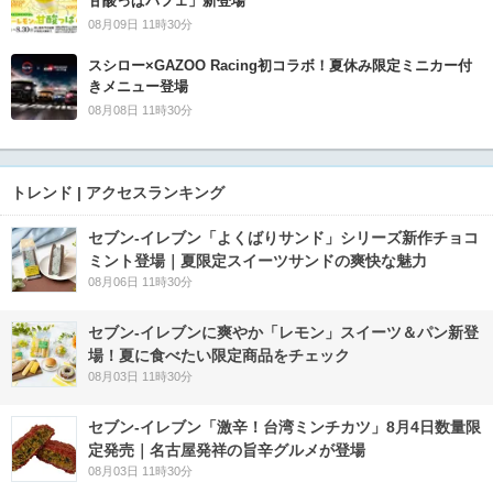
甘酸っぱパフェ」新登場
08月09日 11時30分
スシロー×GAZOO Racing初コラボ！夏休み限定ミニカー付
きメニュー登場
08月08日 11時30分
トレンド | アクセスランキング
セブン‐イレブン「よくばりサンド」シリーズ新作チョコ
ミント登場｜夏限定スイーツサンドの爽快な魅力
08月06日 11時30分
セブン‐イレブンに爽やか「レモン」スイーツ＆パン新登
場！夏に食べたい限定商品をチェック
08月03日 11時30分
セブン-イレブン「激辛！台湾ミンチカツ」8月4日数量限
定発売｜名古屋発祥の旨辛グルメが登場
08月03日 11時30分