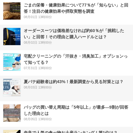
ごまの栄養・健康効果について77％が「知らない」と回
答！注目の健康効果や摂取実態を調査
08月01日 13時00分
オーダースーツは価格差なければ約60％が「挑戦した
い」と回答！その理由と購入ハードルとは？
08月02日 13時00分
宅配クリーニングの「汗抜き・消臭加工」オプションっ
て知ってる？
07月31日 13時00分
夏バテ経験者は約43%！最新調査から見る対策とは？
08月03日 13時00分
バッグの買い替え周期は「5年以上」が最多―9割が回答
した理由とは
08月05日 13時00分
奈良で人気の食べ物お土産ランキング！第1位は？