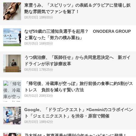
東雲うみ、「スピリッツ」の表紙＆グラビアに登場し妖
艶な雰囲気でファンを魅了！
08月03日 18時00分
なぜ59歳の三浦知良選手を起用？ ONODERA GROUP
と重なった「努力の積み重ね」
08月05日 16時00分
うつ病治療、「医師任せ」から共同意思決定へ 新ガイ
ドラインが示す診療改革
08月03日 17時25分
「帰宅後、冷蔵庫が空っぽ」旅行前後の食事に約5割がス
トレス 負担を減らす賢い方法
08月01日 20時33分
Google、「ドラゴンクエスト」×Geminiのコラボイベン
ト「ジェミニクエスト」を渋谷・原宿で開催
08月03日 18時42分
乃木坂46・賀喜遥香が週刊少年チャンピオンに登場！