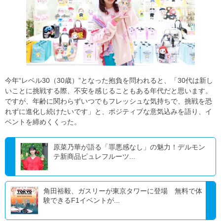
今年“レベル30（30歳）”となった抱負を問われると、「30代は新し
いことに挑戦する際、不安を感じることもある年代だと思います。
ですが、年齢に関わらずいつでもフレッシュな気持ちで、挑戦を恐
れずに進化し続けたいです」と、ポジティブな意気込みを語り、イ
ベントを締めくくった。
原菜乃華が語る「罪悪感なし」の魅力！デルモン
テ新商品ピュレフルーツ...
角田裕毅、ガスリーが東京タワーに登場 無料で体
験できるF1イベントが...