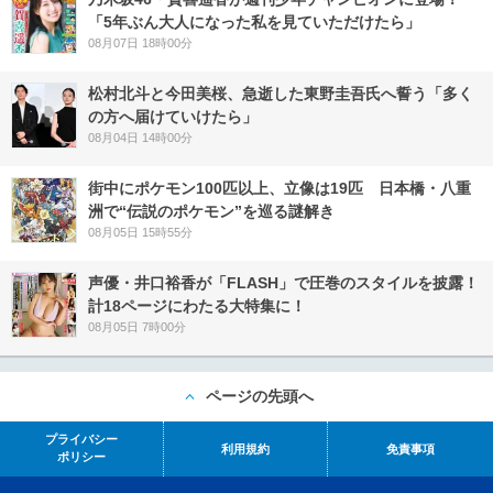
「5年ぶん大人になった私を見ていただけたら」
08月07日 18時00分
松村北斗と今田美桜、急逝した東野圭吾氏へ誓う「多く
の方へ届けていけたら」
08月04日 14時00分
街中にポケモン100匹以上、立像は19匹 日本橋・八重
洲で“伝説のポケモン”を巡る謎解き
08月05日 15時55分
声優・井口裕香が「FLASH」で圧巻のスタイルを披露！
計18ページにわたる大特集に！
08月05日 7時00分
ページの先頭へ
プライバシー
利用規約
免責事項
ポリシー