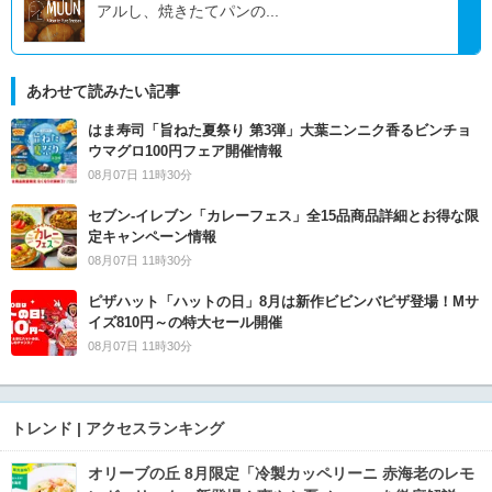
アルし、焼きたてパンの...
あわせて読みたい記事
はま寿司「旨ねた夏祭り 第3弾」大葉ニンニク香るビンチョ
ウマグロ100円フェア開催情報
08月07日 11時30分
セブン‐イレブン「カレーフェス」全15品商品詳細とお得な限
定キャンペーン情報
08月07日 11時30分
ピザハット「ハットの日」8月は新作ビビンバピザ登場！Mサ
イズ810円～の特大セール開催
08月07日 11時30分
トレンド | アクセスランキング
オリーブの丘 8月限定「冷製カッペリーニ 赤海老のレモ