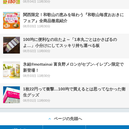
08月04日 11時30分
関西限定！和歌山の恵みを味わう『和歌山毎度おおきに
フェア』全商品徹底紹介
08月03日 11時30分
100均に便利なの出たよ～「1本丸ごとはかさばるの
よ…」小分けにしてスッキリ持ち運べる板
08月02日 11時00分
氷結®mottainai 富良野メロンがセブン‐イレブン限定で
新登場！
08月03日 11時30分
1枚22円って衝撃…100均で買えるとは思ってなかった衛
生グッズ
08月01日 11時00分
ページの先頭へ