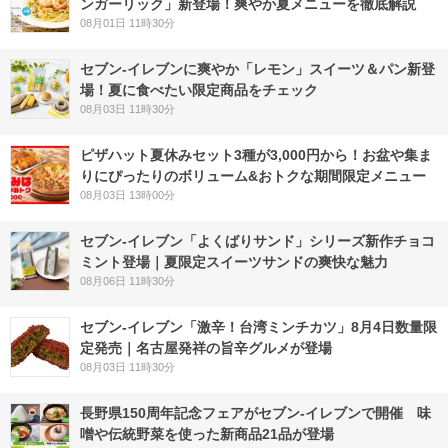
ンガーリック」新登場！爽やか夏メニューを徹底解説
08月01日 11時30分
セブン‐イレブンに爽やか「レモン」スイーツ＆パン新登
場！夏に食べたい限定商品をチェック
08月03日 11時30分
ピザハット夏休みセット3種が3,000円から！お盆や集ま
りにぴったりのボリューム&おトクな期間限定メニュー
08月03日 13時00分
セブン‐イレブン「よくばりサンド」シリーズ新作チョコ
ミント登場｜夏限定スイーツサンドの爽快な魅力
08月06日 11時30分
セブン-イレブン「激辛！台湾ミンチカツ」8月4日数量限
定発売｜名古屋発祥の旨辛グルメが登場
08月03日 11時30分
長野県150周年記念フェアがセブン-イレブンで開催 味
噌や伝統野菜を使った新商品21品が登場