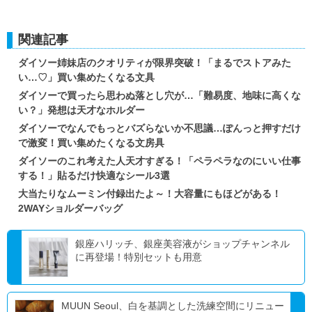
関連記事
ダイソー姉妹店のクオリティが限界突破！「まるでストアみた
い…♡」買い集めたくなる文具
ダイソーで買ったら思わぬ落とし穴が…「難易度、地味に高くな
い？」発想は天才なホルダー
ダイソーでなんでもっとバズらないか不思議…ぽんっと押すだけ
で激変！買い集めたくなる文房具
ダイソーのこれ考えた人天才すぎる！「ペラペラなのにいい仕事
する！」貼るだけ快適なシール3選
大当たりなムーミン付録出たよ～！大容量にもほどがある！
2WAYショルダーバッグ
銀座ハリッチ、銀座美容液がショップチャンネル
に再登場！特別セットも用意
MUUN Seoul、白を基調とした洗練空間にリニュー