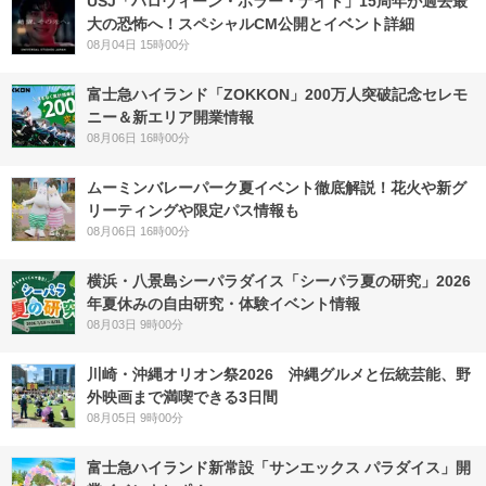
USJ「ハロウィーン・ホラー・ナイト」15周年が過去最
大の恐怖へ！スペシャルCM公開とイベント詳細
08月04日 15時00分
富士急ハイランド「ZOKKON」200万人突破記念セレモ
ニー＆新エリア開業情報
08月06日 16時00分
ムーミンバレーパーク夏イベント徹底解説！花火や新グ
リーティングや限定パス情報も
08月06日 16時00分
横浜・八景島シーパラダイス「シーパラ夏の研究」2026
年夏休みの自由研究・体験イベント情報
08月03日 9時00分
川崎・沖縄オリオン祭2026 沖縄グルメと伝統芸能、野
外映画まで満喫できる3日間
08月05日 9時00分
富士急ハイランド新常設「サンエックス パラダイス」開