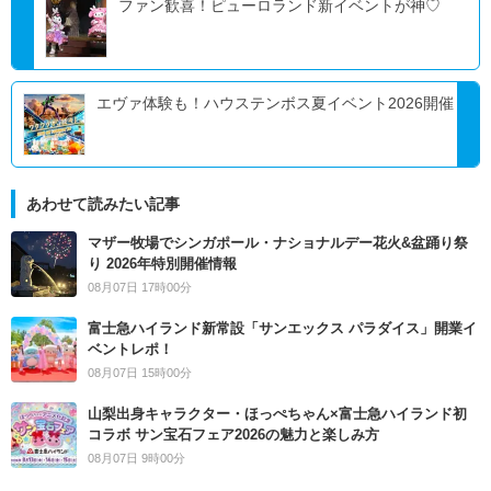
ファン歓喜！ピューロランド新イベントが神♡
エヴァ体験も！ハウステンボス夏イベント2026開催
あわせて読みたい記事
マザー牧場でシンガポール・ナショナルデー花火&盆踊り祭
り 2026年特別開催情報
08月07日 17時00分
富士急ハイランド新常設「サンエックス パラダイス」開業イ
ベントレポ！
08月07日 15時00分
山梨出身キャラクター・ほっぺちゃん×富士急ハイランド初
コラボ サン宝石フェア2026の魅力と楽しみ方
08月07日 9時00分