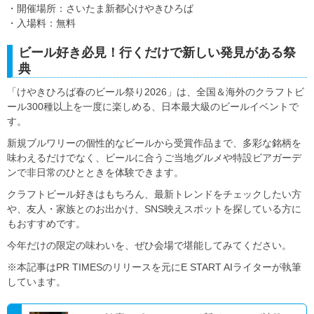
・開催場所：さいたま新都心けやきひろば
・入場料：無料
ビール好き必見！行くだけで新しい発見がある祭
典
「けやきひろば春のビール祭り2026」は、全国＆海外のクラフトビ
ール300種以上を一度に楽しめる、日本最大級のビールイベントで
す。
新規ブルワリーの個性的なビールから受賞作品まで、多彩な銘柄を
味わえるだけでなく、ビールに合うご当地グルメや特設ビアガーデ
ンで非日常のひとときを体験できます。
クラフトビール好きはもちろん、最新トレンドをチェックしたい方
や、友人・家族とのお出かけ、SNS映えスポットを探している方に
もおすすめです。
今年だけの限定の味わいを、ぜひ会場で堪能してみてください。
※本記事はPR TIMESのリリースを元にE START AIライターが執筆
しています。