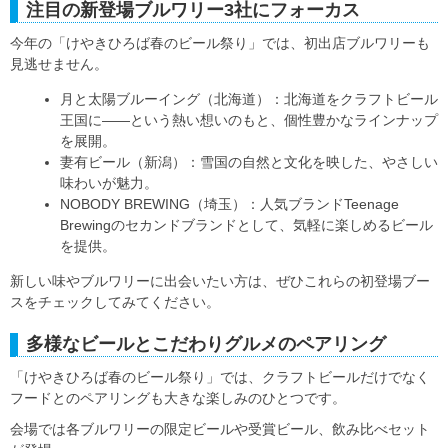
注目の新登場ブルワリー3社にフォーカス
今年の「けやきひろば春のビール祭り」では、初出店ブルワリーも
見逃せません。
月と太陽ブルーイング（北海道）：北海道をクラフトビール
王国に――という熱い想いのもと、個性豊かなラインナップ
を展開。
妻有ビール（新潟）：雪国の自然と文化を映した、やさしい
味わいが魅力。
NOBODY BREWING（埼玉）：人気ブランドTeenage
Brewingのセカンドブランドとして、気軽に楽しめるビール
を提供。
新しい味やブルワリーに出会いたい方は、ぜひこれらの初登場ブー
スをチェックしてみてください。
多様なビールとこだわりグルメのペアリング
「けやきひろば春のビール祭り」では、クラフトビールだけでなく
フードとのペアリングも大きな楽しみのひとつです。
会場では各ブルワリーの限定ビールや受賞ビール、飲み比べセット