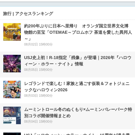
旅行 | アクセスランキング
約200年ぶりに日本へ里帰り オランダ国立世界文化博
物館の至宝「OTEMAE～ブロムホフ 茶道を愛した異邦人
～」
08月02日 15時00分
USJ史上初！R-18指定「残像」が登場｜2026年『ハロウ
ィーン・ホラー・ナイト』情報
08月05日 15時00分
レゴランドで楽しむ！家族と過ごす仮装＆フォトジェニ
ックなハロウィン2026
08月03日 15時00分
ムーミントロール冬のぬくもり×ムーミンバレーパーク特
別コラボ開催情報まとめ
08月04日 15時00分