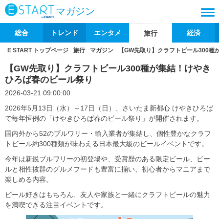
マガジン
総合
トレンド
エンタメ
経済
旅行
E START トップページ
旅行
マガジン
【GW先取り】クラフトビール300
【GW先取り】クラフトビール300種が集結！けやき
ひろば春のビール祭り
2026-03-21 09:00:00
2026年5月13日（水）～17日（日）、さいたま新都心 けやきひろば
で毎年恒例の「けやきひろば春のビール祭り」が開催されます。
国内外から52のブルワリー・輸入業者が集結し、個性豊かなクラフ
トビール約300種類が味わえる日本最大級のビールイベントです。
今年は新鋭ブルワリーの初登場や、受賞歴のある限定ビール、ビー
ルと相性抜群のグルメフードも豊富に揃い、初心者からマニアまで
楽しめる内容。
ビール好きはもちろん、友人や家族と一緒にクラフトビールの魅力
を満喫できる注目イベントです。