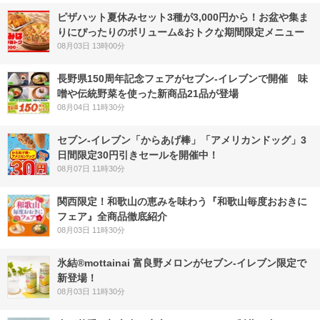
ピザハット夏休みセット3種が3,000円から！お盆や集ま
りにぴったりのボリューム&おトクな期間限定メニュー
08月03日 13時00分
長野県150周年記念フェアがセブン-イレブンで開催 味
噌や伝統野菜を使った新商品21品が登場
08月04日 11時30分
セブン‐イレブン「からあげ棒」「アメリカンドッグ」3
日間限定30円引きセールを開催中！
08月07日 11時30分
関西限定！和歌山の恵みを味わう『和歌山毎度おおきに
フェア』全商品徹底紹介
08月03日 11時30分
氷結®mottainai 富良野メロンがセブン‐イレブン限定で
新登場！
08月03日 11時30分