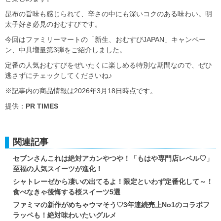
昆布の旨味も感じられて、辛さの中にも深いコクのある味わい。明
太子好き必見のおむすびです。
今回はファミリーマートの「新生、おむすびJAPAN」キャンペー
ン、中具増量第3弾をご紹介しました。
定番の人気おむすびをぜいたくに楽しめる特別な期間なので、ぜひ
逃さずにチェックしてくださいね♪
※記事内の商品情報は2026年3月18日時点です。
提供：
PR TIMES
関連記事
セブンさんこれは絶対アカンやつや！「もはや専門店レベル♡」
至福の人気スイーツが進化！
シャトレーゼから凄いの出てるよ！限定といわず定番化して～！
食べなきゃ後悔する桜スイーツ5選
ファミマの新作がめちゃウマそう♡3年連続売上No1のコラボフ
ラッペも！絶対味わいたいグルメ