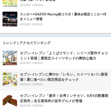
08月09日 11時30分
スシロー×GAZOO Racing初コラボ！夏休み限定ミニカー付
きメニュー登場
08月08日 11時30分
トレンド | アクセスランキング
セブン‐イレブン「よくばりサンド」シリーズ新作チョコ
ミント登場｜夏限定スイーツサンドの爽快な魅力
08月06日 11時30分
セブン‐イレブンに爽やか「レモン」スイーツ＆パン新登
場！夏に食べたい限定商品をチェック
08月03日 11時30分
セブン-イレブン「激辛！台湾ミンチカツ」8月4日数量限
定発売｜名古屋発祥の旨辛グルメが登場
08月03日 11時30分