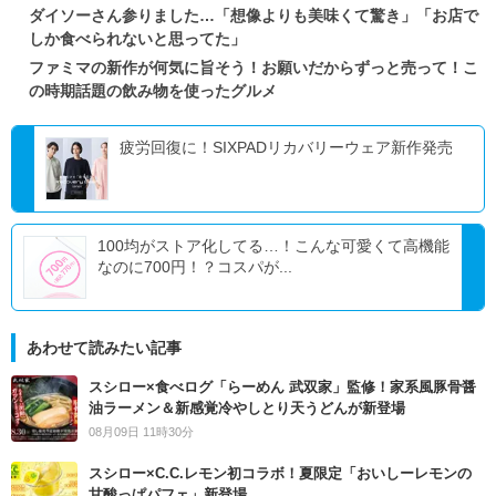
ダイソーさん参りました…「想像よりも美味くて驚き」「お店で
しか食べられないと思ってた」
ファミマの新作が何気に旨そう！お願いだからずっと売って！こ
の時期話題の飲み物を使ったグルメ
疲労回復に！SIXPADリカバリーウェア新作発売
100均がストア化してる…！こんな可愛くて高機能
なのに700円！？コスパが...
あわせて読みたい記事
スシロー×食べログ「らーめん 武双家」監修！家系風豚骨醤
油ラーメン＆新感覚冷やしとり天うどんが新登場
08月09日 11時30分
スシロー×C.C.レモン初コラボ！夏限定「おいしーレモンの
甘酸っぱパフェ」新登場