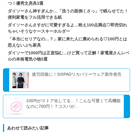
つ！優秀文房具3選
ダイソーさん神すぎんか…「洗うの面倒くさっ」で眠らせてた！
便利家電をフル活用できる紙
ダイソーさんさすがに可愛すぎるよ…映え100点満点♡即売切れ
ちゃいそうなケースキーホルダー
「本当にセリアなの…？」家に来た人に褒められる♡100円とは
思えないぷち家具
ダイソーで1000円は正直悩む…けど買って正解！家電屋さんレベ
ルの本格電気小物3選
疲労回復に！SIXPADリカバリーウェア新作発売
100均がストア化してる…！こんな可愛くて高機能
なのに700円！？コスパが...
あわせて読みたい記事