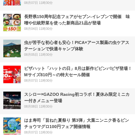
08月07日 11時30分
長野県150周年記念フェアがセブン-イレブンで開催 味
噌や伝統野菜を使った新商品21品が登場
08月04日 11時30分
虫が苦手な初心者も安心！PICA×アース製薬の虫ケアス
テーションで快適キャンプ体験
08月05日 11時30分
ピザハット「ハットの日」8月は新作ビビンバピザ登場！
Mサイズ810円～の特大セール開催
08月07日 11時30分
スシロー×GAZOO Racing初コラボ！夏休み限定ミニカ
ー付きメニュー登場
08月08日 11時30分
はま寿司「旨ねた夏祭り 第3弾」大葉ニンニク香るビン
チョウマグロ100円フェア開催情報
08月07日 11時30分