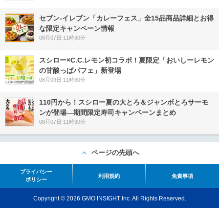
セブン‐イレブン「カレーフェス」全15品商品詳細とお得
な限定キャンペーン情報
08月07日 11時30分
スシロー×C.C.レモン初コラボ！夏限定「おいしーレモン
の甘酸っぱパフェ」新登場
08月09日 11時30分
110円から！スシロー夏の大とろ＆ジャンボとろサーモ
ンが登場―期間限定寿司キャンペーンまとめ
08月07日 11時30分
ページの先頭へ
プライバシー
利用規約
免責事項
ポリシー
Copyright © 2026 GMO INSIGHT Inc. All Rights Reserved.