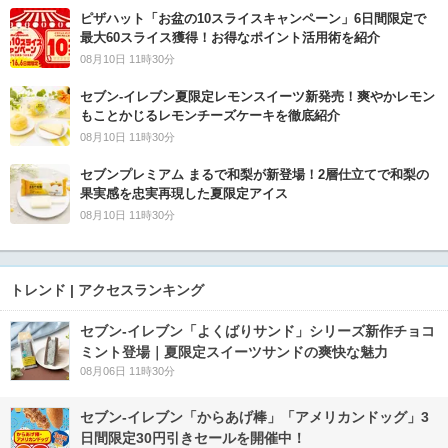
ピザハット「お盆の10スライスキャンペーン」6日間限定で
最大60スライス獲得！お得なポイント活用術を紹介
08月10日 11時30分
セブン‐イレブン夏限定レモンスイーツ新発売！爽やかレモン
もことかじるレモンチーズケーキを徹底紹介
08月10日 11時30分
セブンプレミアム まるで和梨が新登場！2層仕立てで和梨の
果実感を忠実再現した夏限定アイス
08月10日 11時30分
トレンド | アクセスランキング
セブン‐イレブン「よくばりサンド」シリーズ新作チョコ
ミント登場｜夏限定スイーツサンドの爽快な魅力
08月06日 11時30分
セブン‐イレブン「からあげ棒」「アメリカンドッグ」3
日間限定30円引きセールを開催中！