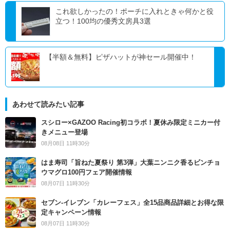
これ欲しかったの！ポーチに入れときゃ何かと役
立つ！100均の優秀文房具3選
【半額＆無料】ピザハットが神セール開催中！
あわせて読みたい記事
スシロー×GAZOO Racing初コラボ！夏休み限定ミニカー付
きメニュー登場
08月08日 11時30分
はま寿司「旨ねた夏祭り 第3弾」大葉ニンニク香るビンチョ
ウマグロ100円フェア開催情報
08月07日 11時30分
セブン‐イレブン「カレーフェス」全15品商品詳細とお得な限
定キャンペーン情報
08月07日 11時30分