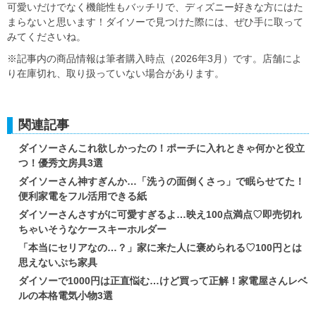
可愛いだけでなく機能性もバッチリで、ディズニー好きな方にはた
まらないと思います！ダイソーで見つけた際には、ぜひ手に取って
みてくださいね。
※記事内の商品情報は筆者購入時点（2026年3月）です。店舗によ
り在庫切れ、取り扱っていない場合があります。
関連記事
ダイソーさんこれ欲しかったの！ポーチに入れときゃ何かと役立
つ！優秀文房具3選
ダイソーさん神すぎんか…「洗うの面倒くさっ」で眠らせてた！
便利家電をフル活用できる紙
ダイソーさんさすがに可愛すぎるよ…映え100点満点♡即売切れ
ちゃいそうなケースキーホルダー
「本当にセリアなの…？」家に来た人に褒められる♡100円とは
思えないぷち家具
ダイソーで1000円は正直悩む…けど買って正解！家電屋さんレベ
ルの本格電気小物3選