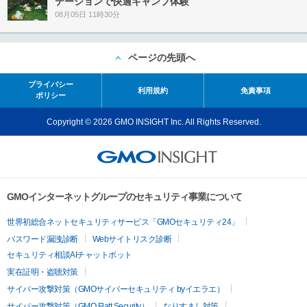
テーションで快適キャンプ体験
08月05日 11時30分
ページの先頭へ
プライバシー
利用規約
免責事項
ポリシー
Copyright © 2026 GMO INSIGHT Inc. All Rights Reserved.
GMOインターネットグループのセキュリティ事業について
世界初総合ネットセキュリティサービス「GMOセキュリティ24」
パスワード漏洩診断
Webサイトリスク診断
セキュリティ相談AIチャットボット
実在証明・盗聴対策
サイバー攻撃対策（GMOサイバーセキュリティ byイエラエ）
サイバー攻撃対策（GMO Flatt Security）
なりすまし対策