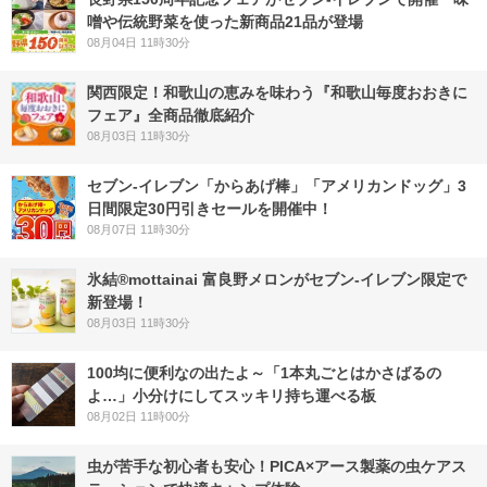
噌や伝統野菜を使った新商品21品が登場
08月04日 11時30分
関西限定！和歌山の恵みを味わう『和歌山毎度おおきに
フェア』全商品徹底紹介
08月03日 11時30分
セブン‐イレブン「からあげ棒」「アメリカンドッグ」3
日間限定30円引きセールを開催中！
08月07日 11時30分
氷結®mottainai 富良野メロンがセブン‐イレブン限定で
新登場！
08月03日 11時30分
100均に便利なの出たよ～「1本丸ごとはかさばるの
よ…」小分けにしてスッキリ持ち運べる板
08月02日 11時00分
虫が苦手な初心者も安心！PICA×アース製薬の虫ケアス