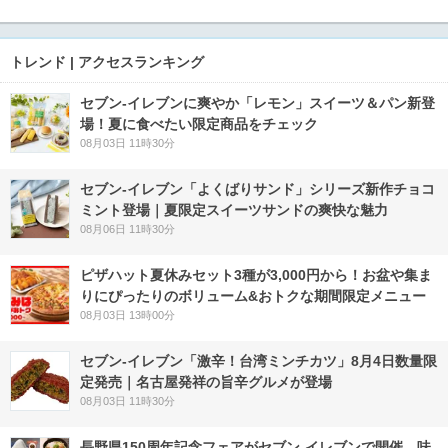
トレンド | アクセスランキング
セブン‐イレブンに爽やか「レモン」スイーツ＆パン新登
場！夏に食べたい限定商品をチェック
08月03日 11時30分
セブン‐イレブン「よくばりサンド」シリーズ新作チョコ
ミント登場｜夏限定スイーツサンドの爽快な魅力
08月06日 11時30分
ピザハット夏休みセット3種が3,000円から！お盆や集ま
りにぴったりのボリューム&おトクな期間限定メニュー
08月03日 13時00分
セブン-イレブン「激辛！台湾ミンチカツ」8月4日数量限
定発売｜名古屋発祥の旨辛グルメが登場
08月03日 11時30分
長野県150周年記念フェアがセブン-イレブンで開催 味