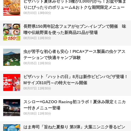
ピザハット夏休みセット3種が3,000円から！お盆や集ま
りにぴったりのボリューム&おトクな期間限定メニュー
08月03日 13時00分
長野県150周年記念フェアがセブン-イレブンで開催 味
噌や伝統野菜を使った新商品21品が登場
08月04日 11時30分
虫が苦手な初心者も安心！PICA×アース製薬の虫ケアス
テーションで快適キャンプ体験
08月05日 11時30分
ピザハット「ハットの日」8月は新作ビビンバピザ登場！
Mサイズ810円～の特大セール開催
08月07日 11時30分
スシロー×GAZOO Racing初コラボ！夏休み限定ミニカ
ー付きメニュー登場
08月08日 11時30分
はま寿司「旨ねた夏祭り 第3弾」大葉ニンニク香るビン