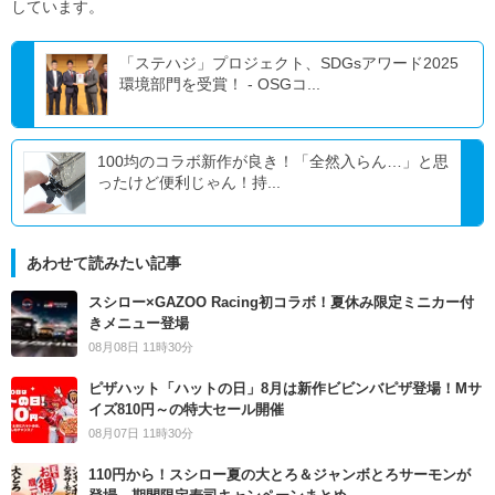
しています。
「ステハジ」プロジェクト、SDGsアワード2025
環境部門を受賞！ - OSGコ...
100均のコラボ新作が良き！「全然入らん…」と思
ったけど便利じゃん！持...
あわせて読みたい記事
スシロー×GAZOO Racing初コラボ！夏休み限定ミニカー付
きメニュー登場
08月08日 11時30分
ピザハット「ハットの日」8月は新作ビビンバピザ登場！Mサ
イズ810円～の特大セール開催
08月07日 11時30分
110円から！スシロー夏の大とろ＆ジャンボとろサーモンが