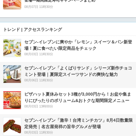
登場―期間限定寿司キャンペーンまとめ
08月07日 11時30分
トレンド | アクセスランキング
セブン‐イレブンに爽やか「レモン」スイーツ＆パン新登
場！夏に食べたい限定商品をチェック
08月03日 11時30分
セブン‐イレブン「よくばりサンド」シリーズ新作チョコ
ミント登場｜夏限定スイーツサンドの爽快な魅力
08月06日 11時30分
ピザハット夏休みセット3種が3,000円から！お盆や集ま
りにぴったりのボリューム&おトクな期間限定メニュー
08月03日 13時00分
セブン-イレブン「激辛！台湾ミンチカツ」8月4日数量限
定発売｜名古屋発祥の旨辛グルメが登場
08月03日 11時30分