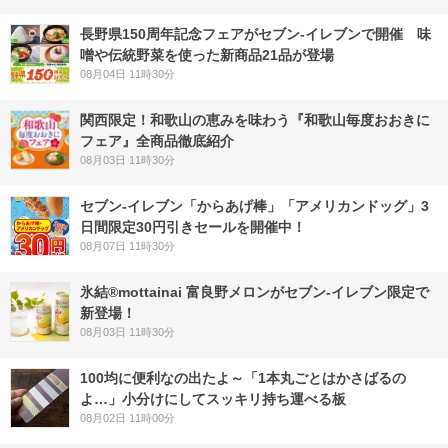
長野県150周年記念フェアがセブン-イレブンで開催 味
噌や伝統野菜を使った新商品21品が登場
08月04日 11時30分
関西限定！和歌山の恵みを味わう『和歌山毎度おおきに
フェア』全商品徹底紹介
08月03日 11時30分
セブン‐イレブン「からあげ棒」「アメリカンドッグ」3
日間限定30円引きセールを開催中！
08月07日 11時30分
氷結®mottainai 富良野メロンがセブン‐イレブン限定で
新登場！
08月03日 11時30分
100均に便利なの出たよ～「1本丸ごとはかさばるの
よ…」小分けにしてスッキリ持ち運べる板
08月02日 11時00分