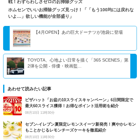
戦！わずらわしさゼロのお掃除グッズ
ホムセンでいいお掃除グッズ見っけ！「「もう100均には戻れな
いよ…」欲しい機能が全部盛り」
【4月OPEN】あの巨大ドーナツが池袋に登場
TOYOTA、心地よい日常を描く「365 SCENES」第
2弾を公開 - 俳優・映画監...
あわせて読みたい記事
ピザハット「お盆の10スライスキャンペーン」6日間限定で
最大60スライス獲得！お得なポイント活用術を紹介
08月10日 11時30分
セブン‐イレブン夏限定レモンスイーツ新発売！爽やかレモン
もことかじるレモンチーズケーキを徹底紹介
08月10日 11時30分