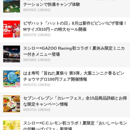
テーションで快適キャンプ体験
08月05日 11時30分
ピザハット「ハットの日」8月は新作ビビンバピザ登場！
Mサイズ810円～の特大セール開催
08月07日 11時30分
スシロー×GAZOO Racing初コラボ！夏休み限定ミニカ
ー付きメニュー登場
08月08日 11時30分
はま寿司「旨ねた夏祭り 第3弾」大葉ニンニク香るビン
チョウマグロ100円フェア開催情報
08月07日 11時30分
セブン‐イレブン「カレーフェス」全15品商品詳細とお得
な限定キャンペーン情報
08月07日 11時30分
スシロー×C.C.レモン初コラボ！夏限定「おいしーレモン
の甘酸っぱパフェ」新登場