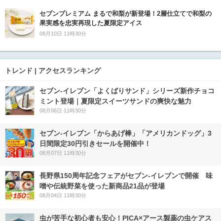
セブンプレミアム まるで和梨が新登場！2層仕立てで和梨の
果実感を忠実再現した夏限定アイス
08月10日 11時30分
トレンド | アクセスランキング
セブン‐イレブン「よくばりサンド」シリーズ新作チョコ
ミント登場｜夏限定スイーツサンドの爽快な魅力
08月06日 11時30分
セブン‐イレブン「からあげ棒」「アメリカンドッグ」3
日間限定30円引きセールを開催中！
08月07日 11時30分
長野県150周年記念フェアがセブン-イレブンで開催 味
噌や伝統野菜を使った新商品21品が登場
08月04日 11時30分
虫が苦手な初心者も安心！PICA×アース製薬の虫ケアス