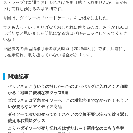
ストラップは普通でおしゃれさはあまり感じられませんが、首から
下げて持ち歩けるのは便利です。
今回は、ダイソーの『ハードケース』をご紹介しました。
ラメも入っていてさりげなくおしゃれに使えるのは、さすがTGCコ
ラボだなと思いました♡気になる方はぜひチェックしてみてくださ
いね！
※記事内の商品情報は筆者購入時点（2026年3月）です。店舗によ
り在庫切れ、取り扱っていない場合があります。
関連記事
セリアさんこういうの欲しかったのよ♡バッグに入れとくと超助
かる！地味に便利な神グッズ8選
ズボラさんは至急ダイソーへ！この機能今までなかった！もうア
レが要らないアイディア商品
ダイソーで凄いの売ってた！スペアの交換不要♡洗って繰り返し
使えるお掃除グッズ
こりゃダイソーで売り切れるはずだわ～！新作なのにもう争奪