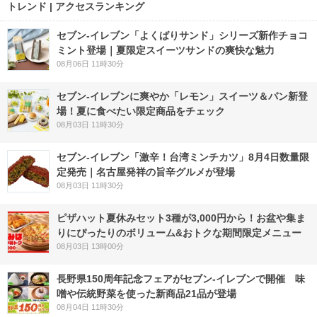
トレンド | アクセスランキング
セブン‐イレブン「よくばりサンド」シリーズ新作チョコ
ミント登場｜夏限定スイーツサンドの爽快な魅力
08月06日 11時30分
セブン‐イレブンに爽やか「レモン」スイーツ＆パン新登
場！夏に食べたい限定商品をチェック
08月03日 11時30分
セブン-イレブン「激辛！台湾ミンチカツ」8月4日数量限
定発売｜名古屋発祥の旨辛グルメが登場
08月03日 11時30分
ピザハット夏休みセット3種が3,000円から！お盆や集ま
りにぴったりのボリューム&おトクな期間限定メニュー
08月03日 13時00分
長野県150周年記念フェアがセブン-イレブンで開催 味
噌や伝統野菜を使った新商品21品が登場
08月04日 11時30分