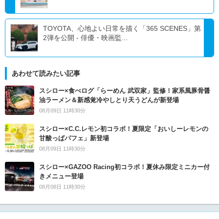
TOYOTA、心地よい日常を描く「365 SCENES」第
2弾を公開 - 俳優・映画監...
あわせて読みたい記事
スシロー×食べログ「らーめん 武双家」監修！家系風豚骨醤
油ラーメン＆新感覚冷やしとり天うどんが新登場
08月09日 11時30分
スシロー×C.C.レモン初コラボ！夏限定「おいしーレモンの
甘酸っぱパフェ」新登場
08月09日 11時30分
スシロー×GAZOO Racing初コラボ！夏休み限定ミニカー付
きメニュー登場
08月08日 11時30分