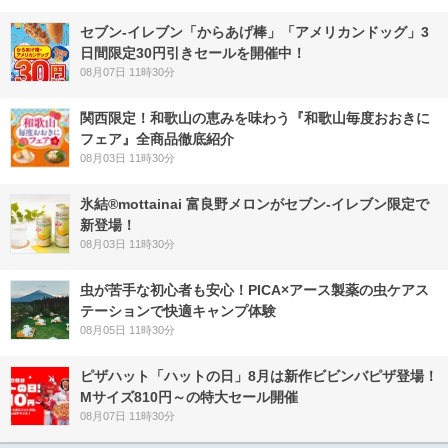
セブン‐イレブン「からあげ棒」「アメリカンドッグ」3
日間限定30円引きセールを開催中！
08月07日 11時30分
関西限定！和歌山の恵みを味わう『和歌山毎度おおきに
フェア』全商品徹底紹介
08月03日 11時30分
氷結®mottainai 富良野メロンがセブン‐イレブン限定で
新登場！
08月03日 11時30分
虫が苦手な初心者も安心！PICA×アース製薬の虫ケアス
テーションで快適キャンプ体験
08月05日 11時30分
ピザハット「ハットの日」8月は新作ビビンバピザ登場！
Mサイズ810円～の特大セール開催
08月07日 11時30分