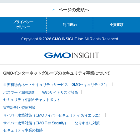
ページの先頭へ
プライバシー
利用規約
免責事項
ポリシー
Copyright © 2026 GMO INSIGHT Inc. All Rights Reserved.
GMOインターネットグループのセキュリティ事業について
世界初総合ネットセキュリティサービス「GMOセキュリティ24」
パスワード漏洩診断
Webサイトリスク診断
セキュリティ相談AIチャットボット
実在証明・盗聴対策
サイバー攻撃対策（GMOサイバーセキュリティ byイエラエ）
サイバー攻撃対策（GMO Flatt Security）
なりすまし対策
セキュリティ事業の軌跡