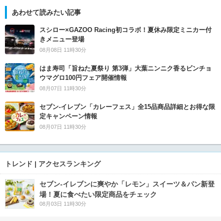
あわせて読みたい記事
スシロー×GAZOO Racing初コラボ！夏休み限定ミニカー付
きメニュー登場
08月08日 11時30分
はま寿司「旨ねた夏祭り 第3弾」大葉ニンニク香るビンチョ
ウマグロ100円フェア開催情報
08月07日 11時30分
セブン‐イレブン「カレーフェス」全15品商品詳細とお得な限
定キャンペーン情報
08月07日 11時30分
トレンド | アクセスランキング
セブン‐イレブンに爽やか「レモン」スイーツ＆パン新登
場！夏に食べたい限定商品をチェック
08月03日 11時30分