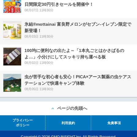
日間限定30円引きセールを開催中！
08月07日 11時30分
氷結®mottainai 富良野メロンがセブン‐イレブン限定で
新登場！
08月03日 11時30分
100均に便利なの出たよ～「1本丸ごとはかさばるの
よ…」小分けにしてスッキリ持ち運べる板
08月02日 11時00分
虫が苦手な初心者も安心！PICA×アース製薬の虫ケアス
テーションで快適キャンプ体験
08月05日 11時30分
ページの先頭へ
プライバシー
利用規約
免責事項
ポリシー
Copyright © 2026 GMO INSIGHT Inc. All Rights Reserved.