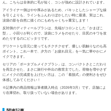
ん。こちらは全体的に毛が短く、コシが強めに設計されています。
アイライナー側はやや厚みがあるため、パキッとしたシャープな線
を引くよりも、ラインをふんわりぼかしたい時に最適。実はこれ、
涙袋の影を自然に描くのにもめちゃくちゃ重宝します！
反対側のディティールブラシは、先端がコロンとした「かまぼこ
型」。小回りが利くので、涙袋にラメをのせたり、目尻のキワを攻
めたりするのにピッタリです。
デリケートな目元に使ってもチクチクせず、優しい肌触りなのも高
ポイント。これ一本で、夕方の「お疲れ目元」を一気に華やかにメ
イクできます。
セリアの「ポータブルメイクブラシ」は、コンパクトさとこだわり
を両立させた、まさに旅行や外出の救世主でした。荷物を増やさず
にメイクの完成度を上げたい方は、この「着脱式」の便利さをぜひ
体感してみてください！
※記事内の商品情報は筆者購入時点（2026年3月）です。店舗によ
り在庫切れ、取り扱っていない場合があります。
関連記事