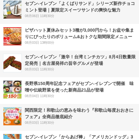
セブン‐イレブン「よくばりサンド」シリーズ新作チョコ
ミント登場｜夏限定スイーツサンドの爽快な魅力
08月06日 11時30分
ピザハット夏休みセット3種が3,000円から！お盆や集ま
りにぴったりのボリューム&おトクな期間限定メニュー
08月03日 13時00分
セブン-イレブン「激辛！台湾ミンチカツ」8月4日数量限
定発売｜名古屋発祥の旨辛グルメが登場
08月03日 11時30分
長野県150周年記念フェアがセブン-イレブンで開催 味
噌や伝統野菜を使った新商品21品が登場
08月04日 11時30分
関西限定！和歌山の恵みを味わう『和歌山毎度おおきに
フェア』全商品徹底紹介
08月03日 11時30分
セブン‐イレブン「からあげ棒」「アメリカンドッグ」3