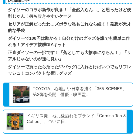
ダイソーのコラボ新作が良き！「全然入らん…」と思ったけど便
利じゃん！持ち歩きやすいケース
セリアが正解だったわ…ズボラな私もこれなら続く！発想が天才
的な手袋
ダイソーで100円は助かる！自分だけのグッズを誰でも簡単に作
れる！アイデア抜群DIYキット
正直ダイソーの一択です！「落としても大惨事にならん！」「リ
アルじゃないのが逆に良い」
ダイソーで買ったら沼った♡バッグに入れとけばいつでもリフレ
ッシュ！コンパクトな癒しグッズ
TOYOTA、心地よい日常を描く「365 SCENES」
第2弾を公開 - 俳優・映画監...
イギリス発、地元愛溢れるブランド「Cornish Tea &
Coffee」、ついに日...