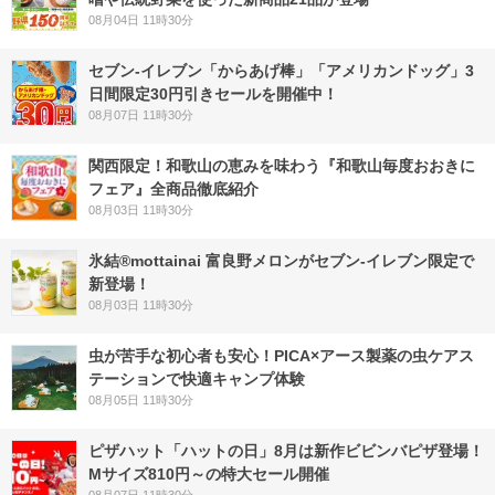
08月04日 11時30分
セブン‐イレブン「からあげ棒」「アメリカンドッグ」3
日間限定30円引きセールを開催中！
08月07日 11時30分
関西限定！和歌山の恵みを味わう『和歌山毎度おおきに
フェア』全商品徹底紹介
08月03日 11時30分
氷結®mottainai 富良野メロンがセブン‐イレブン限定で
新登場！
08月03日 11時30分
虫が苦手な初心者も安心！PICA×アース製薬の虫ケアス
テーションで快適キャンプ体験
08月05日 11時30分
ピザハット「ハットの日」8月は新作ビビンバピザ登場！
Mサイズ810円～の特大セール開催