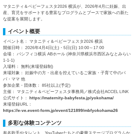
マタニティ＆ベビーフェスタ2026 横浜が、2026年4月に妊娠、出
産、育児をサポートする豊富なプログラムとブースで家族への新た
な提案を展開します。
イベント概要
イベント名： マタニティ＆ベビーフェスタ2026 横浜
開催日時： 2026年4月4日(土)・5日(日) 10:00～17:00
会場： パシフィコ横浜 ABホール (神奈川県横浜市西区みなとみらい
1-1-1)
入場料： 無料(来場登録制)
来場対象： 妊娠中の方・出産を控えているご家族・子育て中のパ
パ・ママ 他
参加企業・団体数： 85社以上(予定)
主催： マタニティ＆ベビーフェスタ事務局／株式会社ACCEL LINK
公式サイト：
https://maternity-babyfesta.jp/yokohama/
来場登録URL：
https://e-ve.event-form.jp/event/121899/mbfyokohama26
多彩な体験コンテンツ
有名歌手やタレント、YouTuberたちとの豪華ステージプログラムか