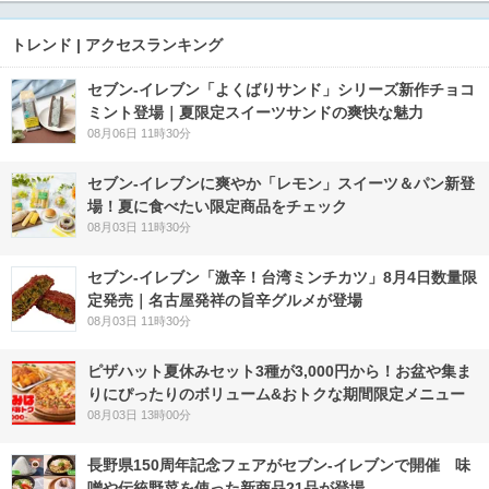
トレンド | アクセスランキング
セブン‐イレブン「よくばりサンド」シリーズ新作チョコ
ミント登場｜夏限定スイーツサンドの爽快な魅力
08月06日 11時30分
セブン‐イレブンに爽やか「レモン」スイーツ＆パン新登
場！夏に食べたい限定商品をチェック
08月03日 11時30分
セブン-イレブン「激辛！台湾ミンチカツ」8月4日数量限
定発売｜名古屋発祥の旨辛グルメが登場
08月03日 11時30分
ピザハット夏休みセット3種が3,000円から！お盆や集ま
りにぴったりのボリューム&おトクな期間限定メニュー
08月03日 13時00分
長野県150周年記念フェアがセブン-イレブンで開催 味
噌や伝統野菜を使った新商品21品が登場