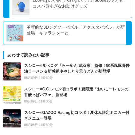
100円なのが信じられない…！約500回も使える！
コスパ良すぎなお助けグッズ
革新的な3Dジグソーパズル「アクスタパズル」が新
登場！キャラクターと...
あわせて読みたい記事
スシロー×食べログ「らーめん 武双家」監修！家系風豚骨醤
油ラーメン＆新感覚冷やしとり天うどんが新登場
08月09日 11時30分
スシロー×C.C.レモン初コラボ！夏限定「おいしーレモンの
甘酸っぱパフェ」新登場
08月09日 11時30分
スシロー×GAZOO Racing初コラボ！夏休み限定ミニカー付
きメニュー登場
08月08日 11時30分