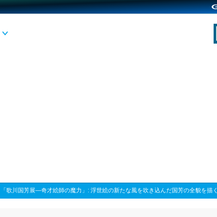
>
「歌川国芳展―奇才絵師の魔力」: 浮世絵の新たな風を吹き込んだ国芳の全貌を描