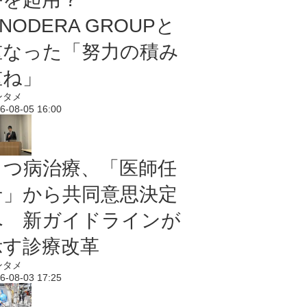
NODERA GROUPと
重なった「努力の積み
重ね」
ンタメ
6-08-05 16:00
うつ病治療、「医師任
せ」から共同意思決定
へ 新ガイドラインが
示す診療改革
ンタメ
6-08-03 17:25