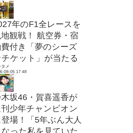
027年のF1全レースを
現地観戦！ 航空券・宿
泊費付き「夢のシーズ
ンチケット」が当たる
ンタメ
6-08-05 17:48
乃木坂46・賀喜遥香が
週刊少年チャンピオン
に登場！「5年ぶん大人
になった私を見ていた