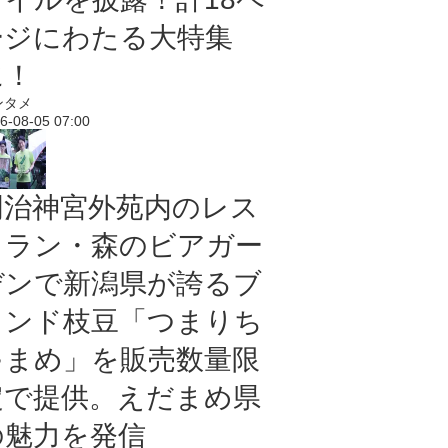
ージにわたる大特集
に！
ンタメ
6-08-05 07:00
明治神宮外苑内のレス
トラン・森のビアガー
デンで新潟県が誇るブ
ランド枝豆「つまりち
ゃまめ」を販売数量限
定で提供。えだまめ県
の魅力を発信