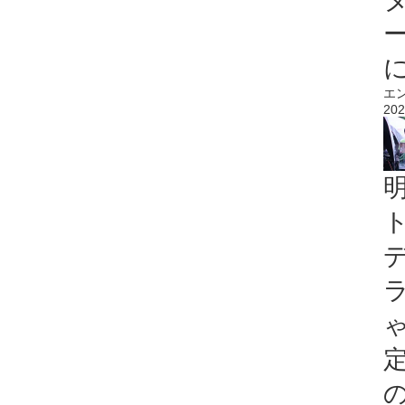
エ
202