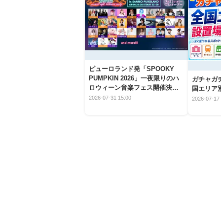
ピューロランド発「SPOOKY
PUMPKIN 2026」一夜限りのハ
ガチャガ
ロウィーン音楽フェス開催決
国エリア別
定！
2026-07-31 15:00
2026-07-17 