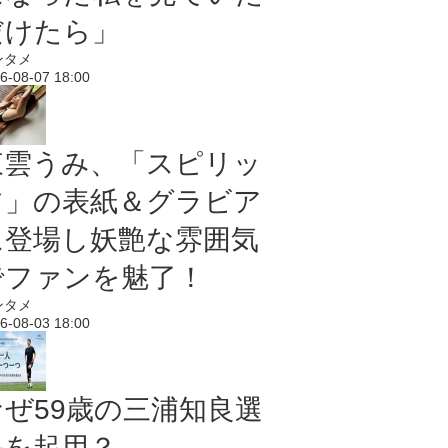
だけたら」
ンタメ
6-08-07 18:00
東雲うみ、「スピリッ
ツ」の表紙＆グラビア
に登場し妖艶な雰囲気
でファンを魅了！
ンタメ
6-08-03 18:00
なぜ59歳の三浦知良選
手を起用？