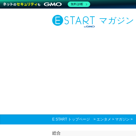
無料診断
マガジン
E START トップページ
>
エンタメ
>
マガジン
総合