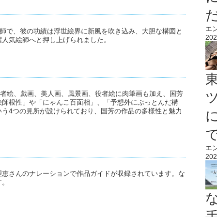
エ
の浮世絵師で、彼の功績は浮世絵界に新風を吹き込み、大胆な構図と
202
躍人気絵師へと押し上げられました。
武者絵、戯画、美人画、風景画、役者絵に肉筆画も加え、国芳
絵師根性」や「にゃんこ百面相」、「予想外にぶっとんだ構
いう4つの見所が設けられており、国芳の作品の多様性と魅力
エ
202
理恵さんのナレーションで作品ガイドが収録されています。な
す。