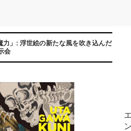
魔力」: 浮世絵の新たな風を吹き込んだ
示会
エ