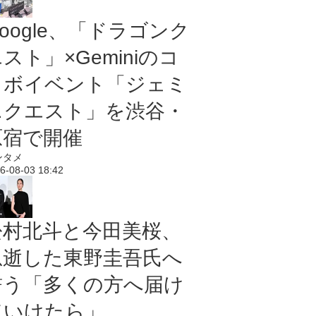
oogle、「ドラゴンク
スト」×Geminiのコ
ラボイベント「ジェミ
ニクエスト」を渋谷・
原宿で開催
ンタメ
6-08-03 18:42
松村北斗と今田美桜、
急逝した東野圭吾氏へ
誓う「多くの方へ届け
ていけたら」