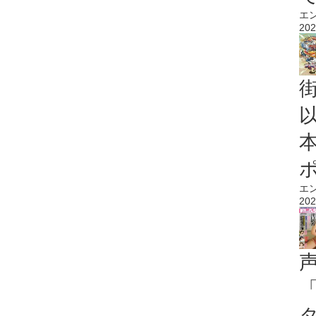
エ
202
エ
202