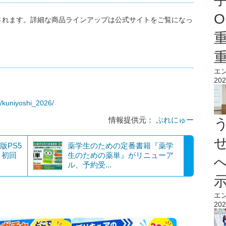
O
されます。詳細な商品ラインアップは公式サイトをご覧になっ
エ
202
/kuniyoshi_2026/
情報提供元：
ぷれにゅー
本版PS5
薬学生のための定番書籍『薬学
 初回
生のための薬単』がリニューア
ル、予約受...
エ
202