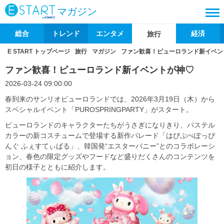
マガジン
総合
トレンド
エンタメ
経済
旅行
E START トップページ
旅行
マガジン
ファン歓喜！ピューロランド新イベン
ファン歓喜！ピューロランド新イベントが神♡
2026-03-24 09:00:00
春到来のサンリオピューロランドでは、2026年3月19日（木）から
スペシャルイベント「PUROSPRINGPARTY」がスタート。
ピューロランドのキャラクターたちがうさぎになりきり、パステル
カラーの新コスチュームで登場する新作パレード「はぴぷぺぽっぴ
んぐ ふぇすてぃばる」、韓国発“エスターバニー”とのコラボレーシ
ョン、春色の限定グッズやフードなど盛りだくさんのコンテンツを
初日の様子とともに紹介します。