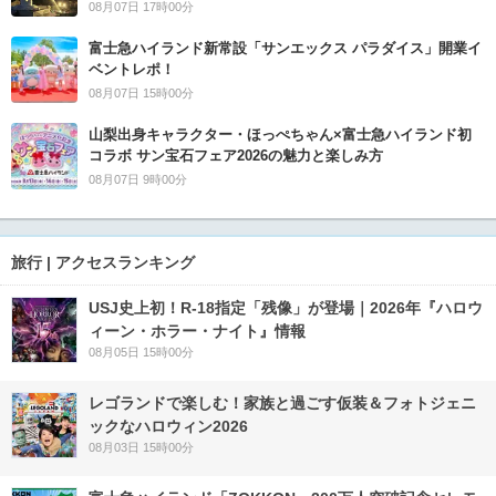
08月07日 17時00分
富士急ハイランド新常設「サンエックス パラダイス」開業イ
ベントレポ！
08月07日 15時00分
山梨出身キャラクター・ほっぺちゃん×富士急ハイランド初
コラボ サン宝石フェア2026の魅力と楽しみ方
08月07日 9時00分
旅行 | アクセスランキング
USJ史上初！R-18指定「残像」が登場｜2026年『ハロウ
ィーン・ホラー・ナイト』情報
08月05日 15時00分
レゴランドで楽しむ！家族と過ごす仮装＆フォトジェニ
ックなハロウィン2026
08月03日 15時00分