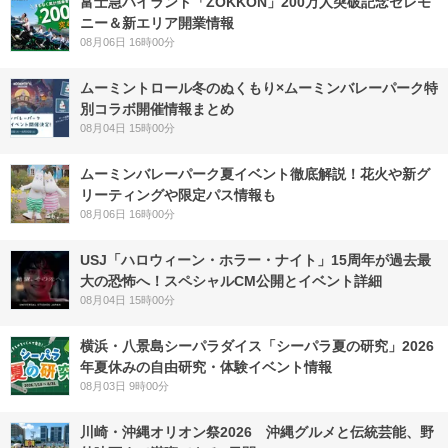
富士急ハイランド「ZOKKON」200万人突破記念セレモ
ニー＆新エリア開業情報
08月06日 16時00分
ムーミントロール冬のぬくもり×ムーミンバレーパーク特
別コラボ開催情報まとめ
08月04日 15時00分
ムーミンバレーパーク夏イベント徹底解説！花火や新グ
リーティングや限定パス情報も
08月06日 16時00分
USJ「ハロウィーン・ホラー・ナイト」15周年が過去最
大の恐怖へ！スペシャルCM公開とイベント詳細
08月04日 15時00分
横浜・八景島シーパラダイス「シーパラ夏の研究」2026
年夏休みの自由研究・体験イベント情報
08月03日 9時00分
川崎・沖縄オリオン祭2026 沖縄グルメと伝統芸能、野