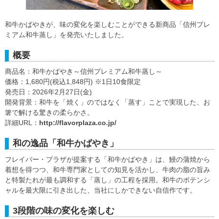
和牛かばやきが、味の変化を楽しむことができる新商品「信州プレ
ミアム和牛蒸し」を発売いたしました。
概要
商品名：和牛かばやき～信州プレミアム和牛蒸し～
価格：1,680円(税込1,848円) ※1日10食限定
発売日：2026年2月27日(金)
開発背景：和牛を「焼く」のではなく「蒸す」ことで実現した、お
箸で解ける驚きの柔らかさ。
詳細URL：
http://flavorplaza.co.jp/
和の逸品「和牛かばやき」
フレイバー・プラザが提案する「和牛かばやき」は、鰻の蒲焼から
着想を得つつ、和牛専門家としての知見を活かし、牛肉の脂の旨み
と特製たれが最も調和する「蒸し」の工程を採用。和牛のポテンシ
ャルを最大限に引き出した、当社にしかできない自信作です。
3段階の味の変化を楽しむ