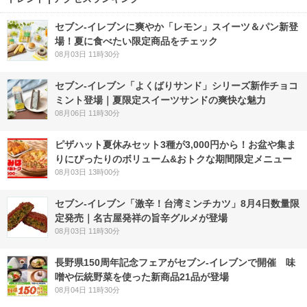
セブン‐イレブンに爽やか「レモン」スイーツ＆パン新登
場！夏に食べたい限定商品をチェック
08月03日 11時30分
セブン‐イレブン「よくばりサンド」シリーズ新作チョコ
ミント登場｜夏限定スイーツサンドの爽快な魅力
08月06日 11時30分
ピザハット夏休みセット3種が3,000円から！お盆や集ま
りにぴったりのボリューム&おトクな期間限定メニュー
08月03日 13時00分
セブン-イレブン「激辛！台湾ミンチカツ」8月4日数量限
定発売｜名古屋発祥の旨辛グルメが登場
08月03日 11時30分
長野県150周年記念フェアがセブン-イレブンで開催 味
噌や伝統野菜を使った新商品21品が登場
08月04日 11時30分