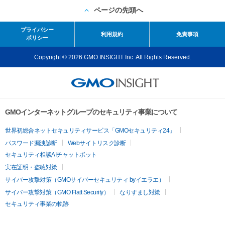
ページの先頭へ
プライバシー
利用規約
免責事項
ポリシー
Copyright © 2026 GMO INSIGHT Inc. All Rights Reserved.
GMOインターネットグループのセキュリティ事業について
世界初総合ネットセキュリティサービス「GMOセキュリティ24」
パスワード漏洩診断
Webサイトリスク診断
セキュリティ相談AIチャットボット
実在証明・盗聴対策
サイバー攻撃対策（GMOサイバーセキュリティ byイエラエ）
サイバー攻撃対策（GMO Flatt Security）
なりすまし対策
セキュリティ事業の軌跡