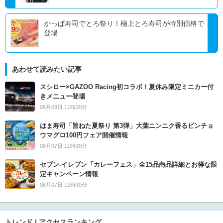
かっぱ寿司でとろ祭り！極上とろ寿司が特別価格で
登場
あわせて読みたい記事
スシロー×GAZOO Racing初コラボ！夏休み限定ミニカー付
きメニュー登場
08月08日 11時30分
はま寿司「旨ねた夏祭り 第3弾」大葉ニンニク香るビンチョ
ウマグロ100円フェア開催情報
08月07日 11時30分
セブン‐イレブン「カレーフェス」全15品商品詳細とお得な限
定キャンペーン情報
08月07日 11時30分
トレンド | アクセスランキング