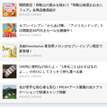
関西限定！和歌山の恵みを味わう『和歌山毎度おおきに
フェア』全商品徹底紹介
08月03日 11時30分
セブン‐イレブン「からあげ棒」「アメリカンドッグ」3
日間限定30円引きセールを開催中！
08月07日 11時30分
氷結®mottainai 富良野メロンがセブン‐イレブン限定で
新登場！
08月03日 11時30分
100均に便利なの出たよ～「1本丸ごとはかさばるの
よ…」小分けにしてスッキリ持ち運べる板
08月02日 11時00分
虫が苦手な初心者も安心！PICA×アース製薬の虫ケアス
テーションで快適キャンプ体験
08月05日 11時30分