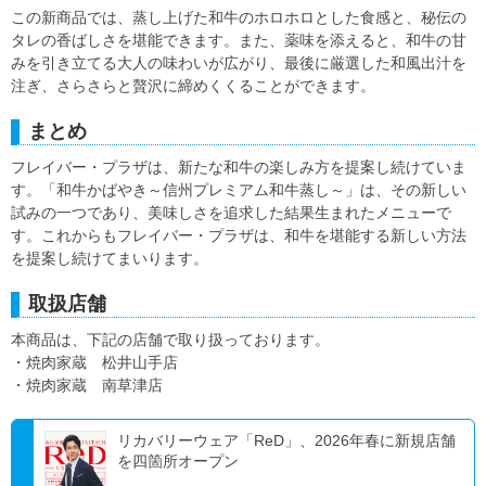
この新商品では、蒸し上げた和牛のホロホロとした食感と、秘伝の
タレの香ばしさを堪能できます。また、薬味を添えると、和牛の甘
みを引き立てる大人の味わいが広がり、最後に厳選した和風出汁を
注ぎ、さらさらと贅沢に締めくくることができます。
まとめ
フレイバー・プラザは、新たな和牛の楽しみ方を提案し続けていま
す。「和牛かばやき～信州プレミアム和牛蒸し～」は、その新しい
試みの一つであり、美味しさを追求した結果生まれたメニューで
す。これからもフレイバー・プラザは、和牛を堪能する新しい方法
を提案し続けてまいります。
取扱店舗
本商品は、下記の店舗で取り扱っております。
・焼肉家蔵 松井山手店
・焼肉家蔵 南草津店
リカバリーウェア「ReD」、2026年春に新規店舗
を四箇所オープン