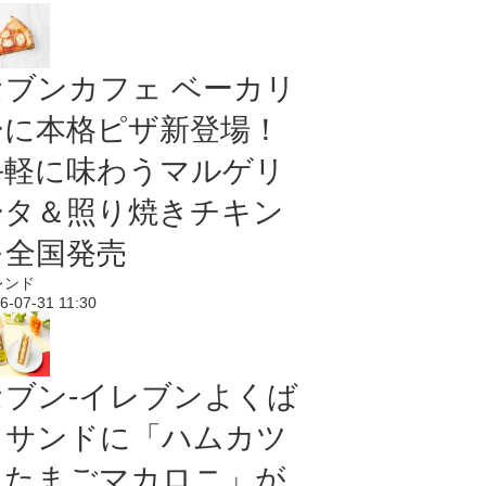
セブンカフェ ベーカリ
ーに本格ピザ新登場！
手軽に味わうマルゲリ
ータ＆照り焼きチキン
を全国発売
レンド
6-07-31 11:30
セブン‐イレブンよくば
りサンドに「ハムカツ
＆たまごマカロニ」が