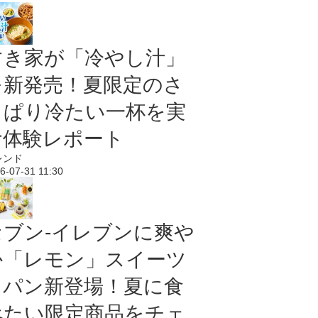
すき家が「冷やし汁」
を新発売！夏限定のさ
っぱり冷たい一杯を実
食体験レポート
レンド
6-07-31 11:30
セブン‐イレブンに爽や
か「レモン」スイーツ
＆パン新登場！夏に食
べたい限定商品をチェ