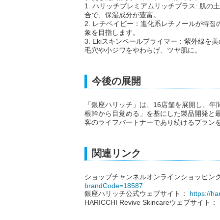
1. ハリッチプレミアムリッチプラス: 肌
合で、保湿成分が豊富。
2. レチベイビー：進化系レチノールが特
象を目指します。
3. Ekiスキンベールプライマー：紫外線
毛穴や小ジワをやわらげ、ツヤ肌に。
今後の展開
「銀座ハリッチ」は、16店舗を展開し、年
根幹から目覚める」を基にした製品開発と
客のライフパートナーであり続けるプラン
関連リンク
ショップチャンネルオンラインショッピン
brandCode=18587
銀座ハリッチ公式ウェブサイト：
https://har
HARICCHI Revive Skincareウェブサイト：