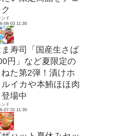
ック
レンド
6-08-03 11:30
はま寿司「国産生さば
100円」など夏限定の
旨ねた第2弾！漬けホ
タルイカや本鮪ほほ肉
も登場中
レンド
6-07-31 11:30
ピザハット夏休みセッ