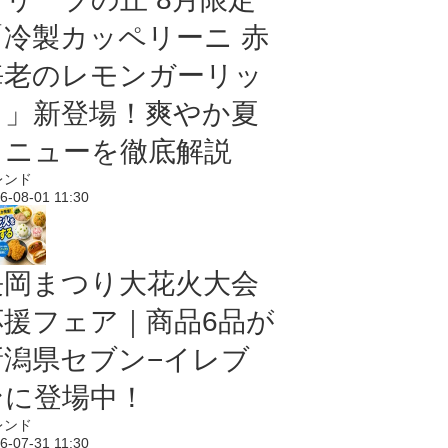
「冷製カッペリーニ 赤
海老のレモンガーリッ
ク」新登場！爽やか夏
メニューを徹底解説
レンド
6-08-01 11:30
長岡まつり大花火大会
応援フェア｜商品6品が
新潟県セブン−イレブ
ンに登場中！
レンド
6-07-31 11:30