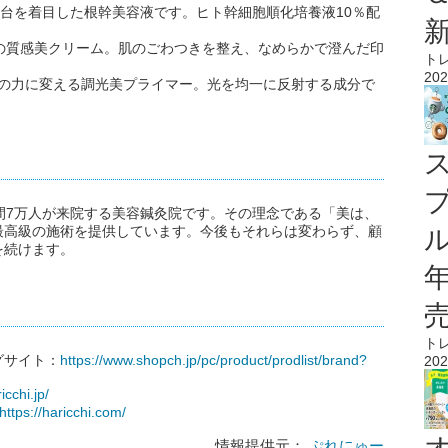
の土台を着目した根幹美容液です。ヒト幹細胞順化培養液10％配
징の質感美クリーム。肌のごわつきを整え、なめらかで澄んだ印
ト
202
を美の力に変える調光美プライマー。光を均一に反射する成分で
間7万人が来院する美容鍼灸院です。その理念である「美は、
最高級の施術を提供しています。今後もそれらは変わらず、顧
ル
を続けます。
ト
グサイト：
https://www.shopch.jp/pc/product/prodlist/brand?
202
icchi.jp/
https://haricchi.com/
情報提供元：
ぷれにゅー