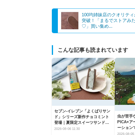
100均姉妹店のクオリテ
突破！「まるでストアみ
♡」買い集め...
こんな記事も読まれています
セブン‐イレブン「よくばりサン
虫が苦手
ド」シリーズ新作チョコミント
PICA×
登場｜夏限定スイーツサンドの
ーション
爽快な魅力
2026-08-06 11:30
2026-08-05 