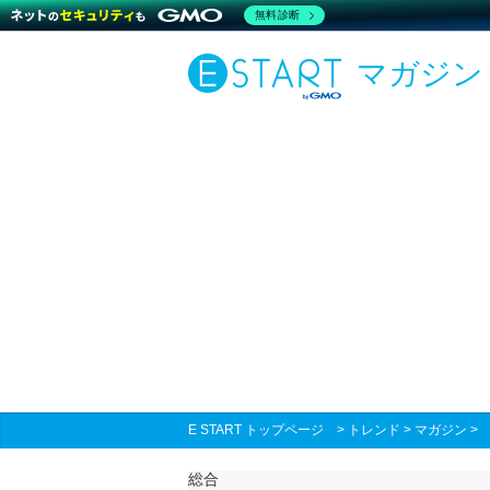
無料診断
マガジン
E START トップページ
>
トレンド
>
マガジン
総合