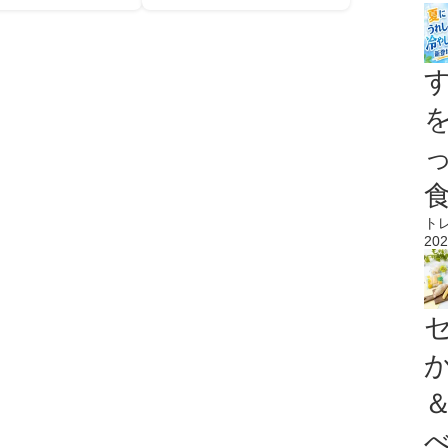
ト
202