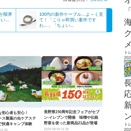
ィが限界
100均の新作ケーブル…よ～く見
たい…
て！「こりゃ即買い案件です
わ…」「ちょい...
ト
202
長野県150周年記念フェアがセブ
な初心者も安心！
ン-イレブンで開催 味噌や伝統
アース製薬の虫ケアステ
野菜を使った新商品21品が登場
で快適キャンプ体験
ト
202
2026-08-04 11:30
11:30