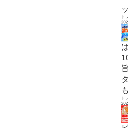
ト
202
ト
202