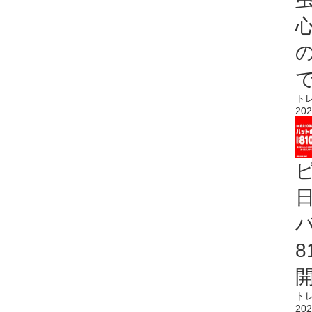
心
ト
202
ト
202