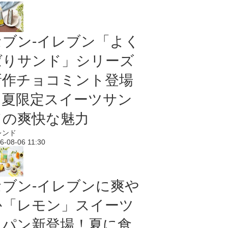
セブン‐イレブン「よく
ばりサンド」シリーズ
新作チョコミント登場
｜夏限定スイーツサン
ドの爽快な魅力
レンド
6-08-06 11:30
セブン‐イレブンに爽や
か「レモン」スイーツ
＆パン新登場！夏に食