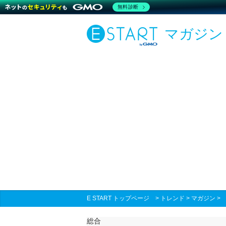
無料診断
マガジン
E START トップページ
>
トレンド
>
マガジン
総合