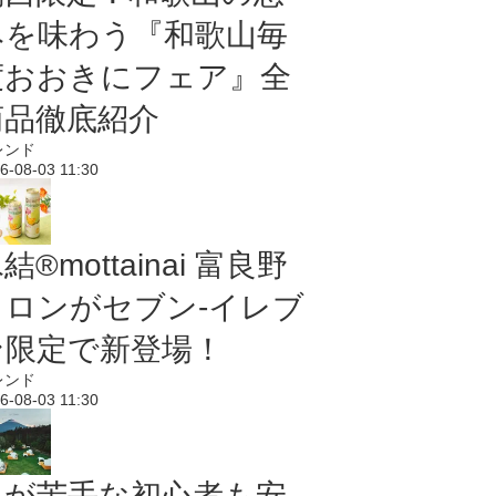
みを味わう『和歌山毎
度おおきにフェア』全
商品徹底紹介
レンド
6-08-03 11:30
結®mottainai 富良野
メロンがセブン‐イレブ
ン限定で新登場！
レンド
6-08-03 11:30
虫が苦手な初心者も安