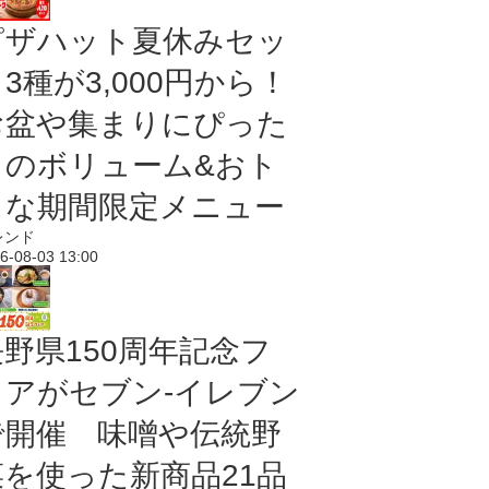
ピザハット夏休みセッ
3種が3,000円から！
お盆や集まりにぴった
りのボリューム&おト
クな期間限定メニュー
レンド
6-08-03 13:00
長野県150周年記念フ
ェアがセブン-イレブン
で開催 味噌や伝統野
菜を使った新商品21品