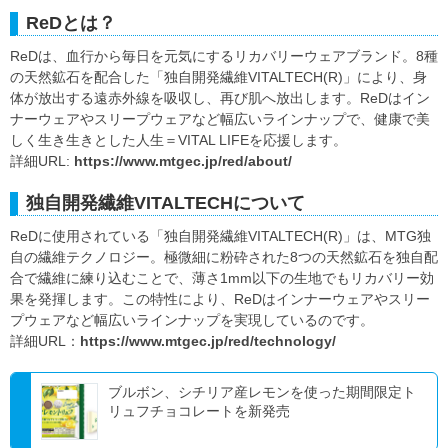
ReDとは？
ReDは、血行から毎日を元気にするリカバリーウェアブランド。8種
の天然鉱石を配合した「独自開発繊維VITALTECH(R)」により、身
体が放出する遠赤外線を吸収し、再び肌へ放出します。ReDはイン
ナーウェアやスリープウェアなど幅広いラインナップで、健康で美
しく生き生きとした人生＝VITAL LIFEを応援します。
詳細URL:
https://www.mtgec.jp/red/about/
独自開発繊維VITALTECHについて
ReDに使用されている「独自開発繊維VITALTECH(R)」は、MTG独
自の繊維テクノロジー。極微細に粉砕された8つの天然鉱石を独自配
合で繊維に練り込むことで、薄さ1mm以下の生地でもリカバリー効
果を発揮します。この特性により、ReDはインナーウェアやスリー
プウェアなど幅広いラインナップを実現しているのです。
詳細URL：
https://www.mtgec.jp/red/technology/
ブルボン、シチリア産レモンを使った期間限定ト
リュフチョコレートを新発売