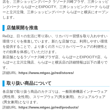
店を、三井ショッピングパーク ラゾーナ川崎プラザ、三井ショッピ
ングパーク ららぽーとEXPOCITY、三井ショッピングパーク ららぽ
ーと立川立飛、三井ショッピングパーク ららぽーと横浜にオープン
します。
店舗展開を推進
ReDは、日々の生活に寄り添い、リカバリー習慣を取り入れやすい
環境づくりを推進しています。新たな店舗では、利用しやすい環境
を提供することで、より多くの方々にリカバリーウェアの利便性と
その効果を体感していただけます。
新店舗となるラゾーナ川崎プラザ店、ららぽーとEXPOCITY店、ら
らぽーと立川立飛店、ららぽーと横浜店の詳細情報は以下の通りで
す。
詳細URL:
https://www.mtgec.jp/red/stores/
取り扱い商品について
各店舗で取り扱う商品のカテゴリは、一般医療機器インナーウェア
(男性用、女性用)、スリープウェア(男女兼用)、カジュアルウェア
(男女兼用)となります。
詳細URL:
https://www.mtgec.jp/red/products/