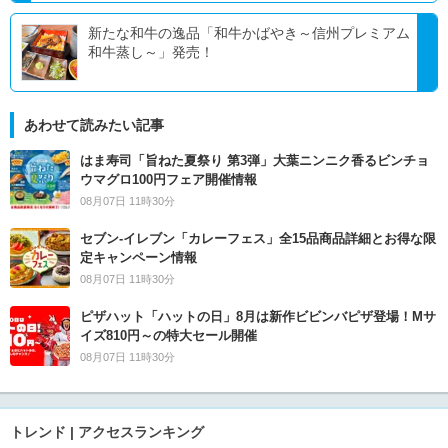
新たな和牛の逸品「和牛かばやき～信州プレミアム
和牛蒸し～」発売！
あわせて読みたい記事
はま寿司「旨ねた夏祭り 第3弾」大葉ニンニク香るビンチョ
ウマグロ100円フェア開催情報
08月07日 11時30分
セブン‐イレブン「カレーフェス」全15品商品詳細とお得な限
定キャンペーン情報
08月07日 11時30分
ピザハット「ハットの日」8月は新作ビビンバピザ登場！Mサ
イズ810円～の特大セール開催
08月07日 11時30分
トレンド | アクセスランキング