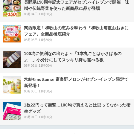
長野県150周年記念フェアがセブン-イレブンで開催 味
噌や伝統野菜を使った新商品21品が登場
08月04日 11時30分
関西限定！和歌山の恵みを味わう『和歌山毎度おおきに
フェア』全商品徹底紹介
08月03日 11時30分
100均に便利なの出たよ～「1本丸ごとはかさばるの
よ…」小分けにしてスッキリ持ち運べる板
08月02日 11時00分
氷結®mottainai 富良野メロンがセブン‐イレブン限定で
新登場！
08月03日 11時30分
1枚22円って衝撃…100均で買えるとは思ってなかった衛
生グッズ
08月01日 11時00分