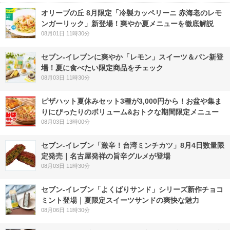
オリーブの丘 8月限定「冷製カッペリーニ 赤海老のレモ
ンガーリック」新登場！爽やか夏メニューを徹底解説
08月01日 11時30分
セブン‐イレブンに爽やか「レモン」スイーツ＆パン新登
場！夏に食べたい限定商品をチェック
08月03日 11時30分
ピザハット夏休みセット3種が3,000円から！お盆や集ま
りにぴったりのボリューム&おトクな期間限定メニュー
08月03日 13時00分
セブン-イレブン「激辛！台湾ミンチカツ」8月4日数量限
定発売｜名古屋発祥の旨辛グルメが登場
08月03日 11時30分
セブン‐イレブン「よくばりサンド」シリーズ新作チョコ
ミント登場｜夏限定スイーツサンドの爽快な魅力
08月06日 11時30分