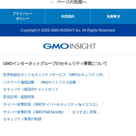
ページの先頭へ
プライバシー
利用規約
免責事項
ポリシー
Copyright © 2026 GMO INSIGHT Inc. All Rights Reserved.
GMOインターネットグループのセキュリティ事業について
世界初総合ネットセキュリティサービス「GMOセキュリティ24」
パスワード漏洩診断
Webサイトリスク診断
セキュリティ相談AIチャットボット
実在証明・盗聴対策
サイバー攻撃対策（GMOサイバーセキュリティ byイエラエ）
サイバー攻撃対策（GMO Flatt Security）
なりすまし対策
セキュリティ事業の軌跡