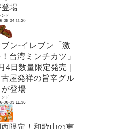
が登場
レンド
6-08-04 11:30
セブン-イレブン「激
辛！台湾ミンチカツ」
8月4日数量限定発売｜
名古屋発祥の旨辛グル
メが登場
レンド
6-08-03 11:30
関西限定！和歌山の恵