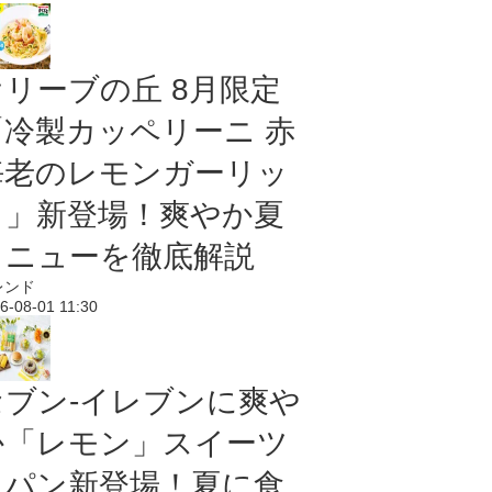
オリーブの丘 8月限定
「冷製カッペリーニ 赤
海老のレモンガーリッ
ク」新登場！爽やか夏
メニューを徹底解説
レンド
6-08-01 11:30
セブン‐イレブンに爽や
か「レモン」スイーツ
＆パン新登場！夏に食