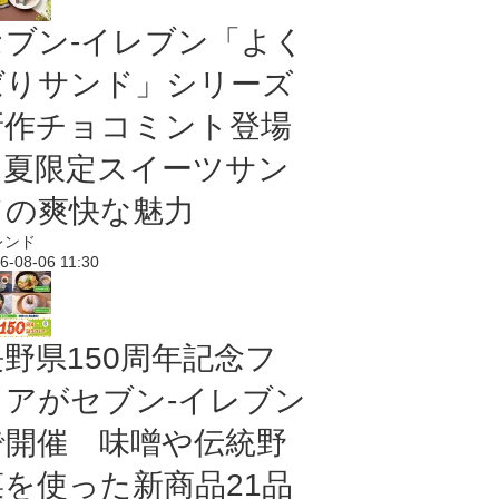
セブン‐イレブン「よく
ばりサンド」シリーズ
新作チョコミント登場
｜夏限定スイーツサン
ドの爽快な魅力
レンド
6-08-06 11:30
長野県150周年記念フ
ェアがセブン-イレブン
で開催 味噌や伝統野
菜を使った新商品21品