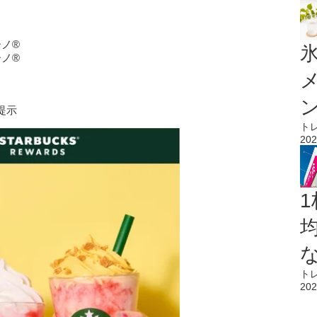
ーノ®
氷
ーノ®
。
提示
ト
202
1
ト
202