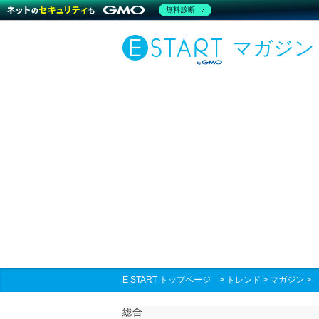
無料診断
マガジン
E START トップページ
>
トレンド
>
マガジン
総合