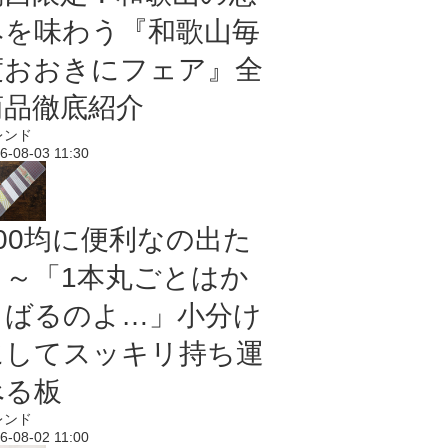
みを味わう『和歌山毎
度おおきにフェア』全
商品徹底紹介
レンド
6-08-03 11:30
100均に便利なの出た
よ～「1本丸ごとはか
さばるのよ…」小分け
にしてスッキリ持ち運
べる板
レンド
6-08-02 11:00