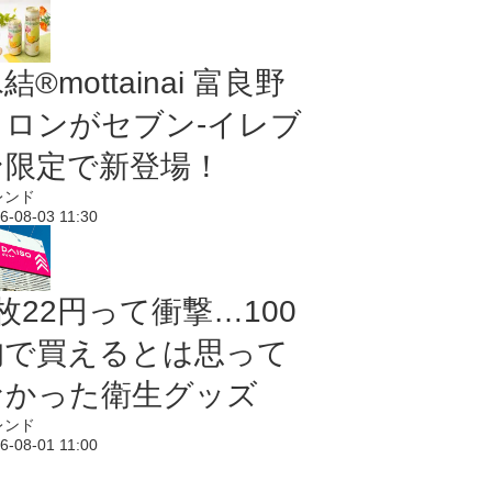
結®mottainai 富良野
メロンがセブン‐イレブ
ン限定で新登場！
レンド
6-08-03 11:30
枚22円って衝撃…100
均で買えるとは思って
なかった衛生グッズ
レンド
6-08-01 11:00