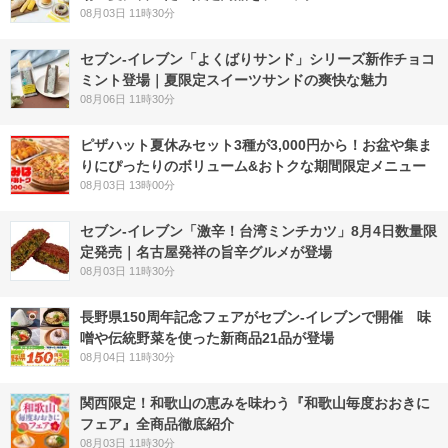
08月03日 11時30分
セブン‐イレブン「よくばりサンド」シリーズ新作チョコ
ミント登場｜夏限定スイーツサンドの爽快な魅力
08月06日 11時30分
ピザハット夏休みセット3種が3,000円から！お盆や集ま
りにぴったりのボリューム&おトクな期間限定メニュー
08月03日 13時00分
セブン-イレブン「激辛！台湾ミンチカツ」8月4日数量限
定発売｜名古屋発祥の旨辛グルメが登場
08月03日 11時30分
長野県150周年記念フェアがセブン-イレブンで開催 味
噌や伝統野菜を使った新商品21品が登場
08月04日 11時30分
関西限定！和歌山の恵みを味わう『和歌山毎度おおきに
フェア』全商品徹底紹介
08月03日 11時30分