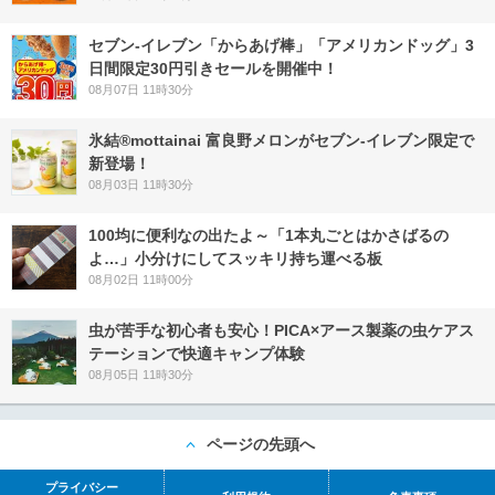
セブン‐イレブン「からあげ棒」「アメリカンドッグ」3
日間限定30円引きセールを開催中！
08月07日 11時30分
氷結®mottainai 富良野メロンがセブン‐イレブン限定で
新登場！
08月03日 11時30分
100均に便利なの出たよ～「1本丸ごとはかさばるの
よ…」小分けにしてスッキリ持ち運べる板
08月02日 11時00分
虫が苦手な初心者も安心！PICA×アース製薬の虫ケアス
テーションで快適キャンプ体験
08月05日 11時30分
ページの先頭へ
プライバシー