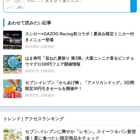
のに…」安すぎて驚いた1...
あわせて読みたい記事
スシロー×GAZOO Racing初コラボ！夏休み限定ミニカー付
きメニュー登場
08月08日 11時30分
はま寿司「旨ねた夏祭り 第3弾」大葉ニンニク香るビンチョ
ウマグロ100円フェア開催情報
08月07日 11時30分
セブン‐イレブン「からあげ棒」「アメリカンドッグ」3日間
限定30円引きセールを開催中！
08月07日 11時30分
トレンド | アクセスランキング
セブン‐イレブンに爽やか「レモン」スイーツ＆パン新登
場！夏に食べたい限定商品をチェック