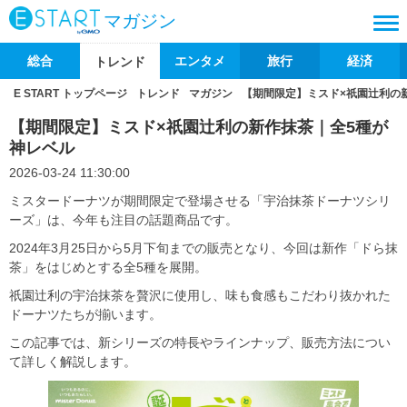
マガジン
総合
エンタメ
旅行
経済
トレンド
E START トップページ
トレンド
マガジン
【期間限定】ミスド×祇園辻利の
【期間限定】ミスド×祇園辻利の新作抹茶｜全5種が
神レベル
2026-03-24 11:30:00
ミスタードーナツが期間限定で登場させる「宇治抹茶ドーナツシリ
ーズ」は、今年も注目の話題商品です。
2024年3月25日から5月下旬までの販売となり、今回は新作「ドら抹
茶」をはじめとする全5種を展開。
祇園辻利の宇治抹茶を贅沢に使用し、味も食感もこだわり抜かれた
ドーナツたちが揃います。
この記事では、新シリーズの特長やラインナップ、販売方法につい
て詳しく解説します。